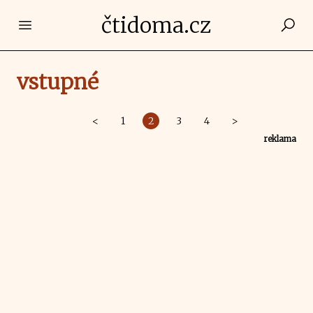
čtidoma.cz
Open main menu
vstupné
<
1
2
3
4
>
reklama