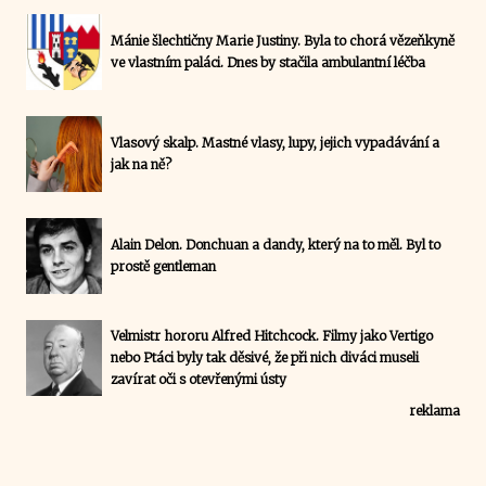
Mánie šlechtičny Marie Justiny. Byla to chorá vězeňkyně
ve vlastním paláci. Dnes by stačila ambulantní léčba
Vlasový skalp. Mastné vlasy, lupy, jejich vypadávání a
jak na ně?
Alain Delon. Donchuan a dandy, který na to měl. Byl to
prostě gentleman
Velmistr hororu Alfred Hitchcock. Filmy jako Vertigo
nebo Ptáci byly tak děsivé, že při nich diváci museli
zavírat oči s otevřenými ústy
reklama