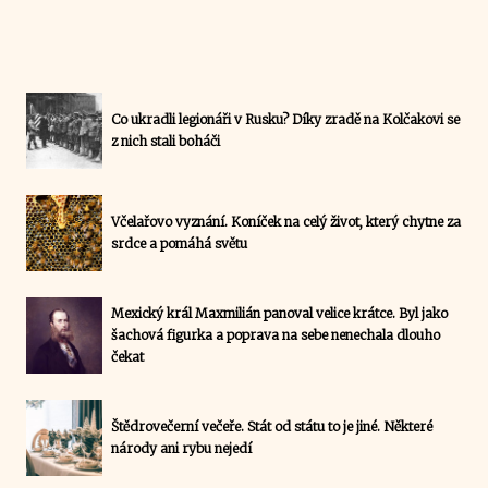
Co ukradli legionáři v Rusku? Díky zradě na Kolčakovi se
z nich stali boháči
Včelařovo vyznání. Koníček na celý život, který chytne za
srdce a pomáhá světu
Mexický král Maxmilián panoval velice krátce. Byl jako
šachová figurka a poprava na sebe nenechala dlouho
čekat
Štědrovečerní večeře. Stát od státu to je jiné. Některé
národy ani rybu nejedí