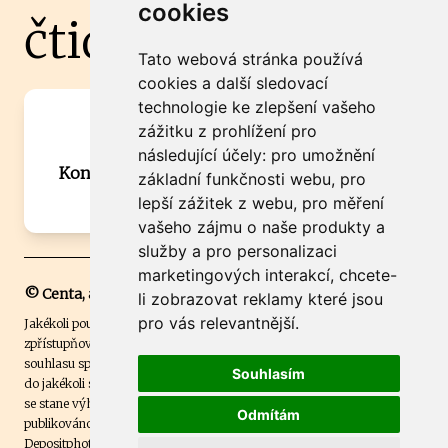
cookies
čtidoma.cz
Tato webová stránka používá
cookies a další sledovací
technologie ke zlepšení vašeho
Máte zajímavou informaci? Chcete
zážitku z prohlížení pro
spolupracovat?
následující účely:
pro umožnění
Kontaktujte šéfredaktora Martina Chalupu:
základní funkčnosti webu
,
pro
chalupa@ctidoma.cz
lepší zážitek z webu
,
pro měření
vašeho zájmu o naše produkty a
služby a pro personalizaci
marketingových interakcí
,
chcete-
© Centa, a.s.
li zobrazovat reklamy které jsou
pro vás relevantnější
.
Jakékoli použití obsahu včetně převzetí, šíření či dalšího užití a
zpřístupňování textových či obrazových materiálů bez písemného
souhlasu společnosti Centa,a.s. je zakázáno. Čtenář svým přihlášením
Souhlasím
do jakékoli soutěže na našem webu dává souhlas s tím, že v případě, že
se stane výhercem této soutěže, může být jeho jméno na webu
Odmítám
publikováno. Centa, a.s. využívala licenci ČTK a využívá fotografie z
Depositphotos
.