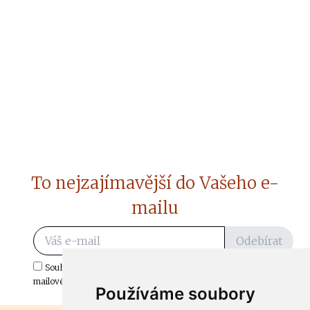
To nejzajímavější do Vašeho e-
mailu
Odebírat
Souhlasím s odběrem důležitých zpráv ze ČtiDoma.cz do mé e-
mailové schránky.
Používáme soubory