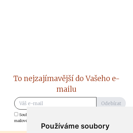
To nejzajímavější do Vašeho e-
mailu
Odebírat
Souhlasím s odběrem důležitých zpráv ze ČtiDoma.cz do mé e-
mailové schránky.
Používáme soubory