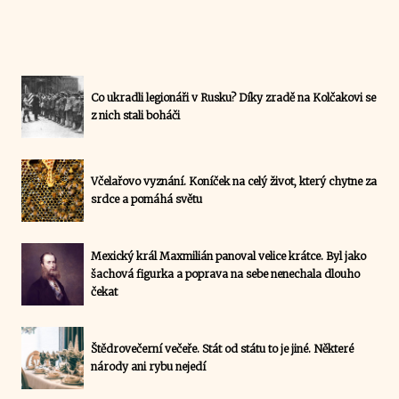
Co ukradli legionáři v Rusku? Díky zradě na Kolčakovi se
z nich stali boháči
Včelařovo vyznání. Koníček na celý život, který chytne za
srdce a pomáhá světu
Mexický král Maxmilián panoval velice krátce. Byl jako
šachová figurka a poprava na sebe nenechala dlouho
čekat
Štědrovečerní večeře. Stát od státu to je jiné. Některé
národy ani rybu nejedí