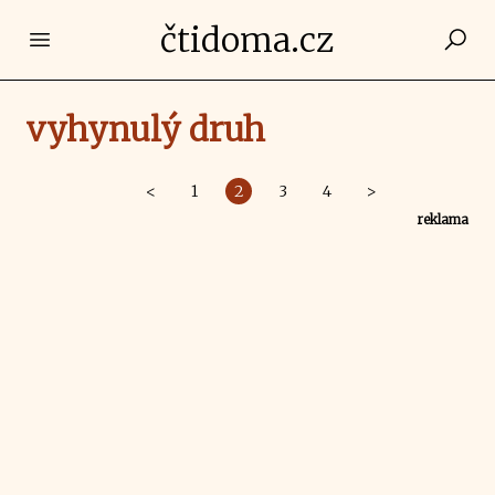
čtidoma.cz
Open main menu
vyhynulý druh
<
1
2
3
4
>
reklama