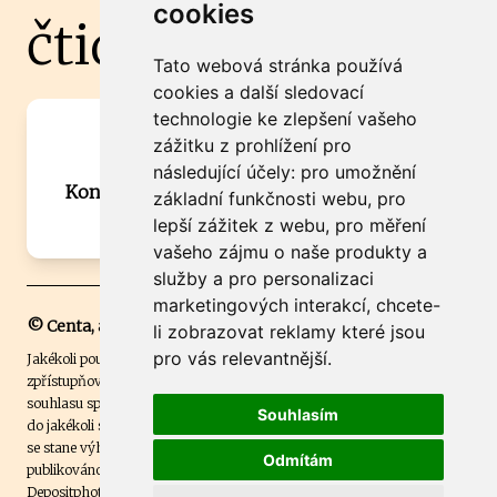
cookies
čtidoma.cz
Tato webová stránka používá
cookies a další sledovací
technologie ke zlepšení vašeho
Máte zajímavou informaci? Chcete
zážitku z prohlížení pro
spolupracovat?
následující účely:
pro umožnění
Kontaktujte šéfredaktora Martina Chalupu:
základní funkčnosti webu
,
pro
chalupa@ctidoma.cz
lepší zážitek z webu
,
pro měření
vašeho zájmu o naše produkty a
služby a pro personalizaci
marketingových interakcí
,
chcete-
© Centa, a.s.
li zobrazovat reklamy které jsou
pro vás relevantnější
.
Jakékoli použití obsahu včetně převzetí, šíření či dalšího užití a
zpřístupňování textových či obrazových materiálů bez písemného
souhlasu společnosti Centa,a.s. je zakázáno. Čtenář svým přihlášením
Souhlasím
do jakékoli soutěže na našem webu dává souhlas s tím, že v případě, že
se stane výhercem této soutěže, může být jeho jméno na webu
Odmítám
publikováno. Centa, a.s. využívala licenci ČTK a využívá fotografie z
Depositphotos
.