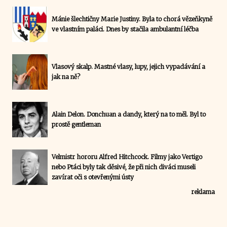
Mánie šlechtičny Marie Justiny. Byla to chorá vězeňkyně
ve vlastním paláci. Dnes by stačila ambulantní léčba
Vlasový skalp. Mastné vlasy, lupy, jejich vypadávání a
jak na ně?
Alain Delon. Donchuan a dandy, který na to měl. Byl to
prostě gentleman
Velmistr hororu Alfred Hitchcock. Filmy jako Vertigo
nebo Ptáci byly tak děsivé, že při nich diváci museli
zavírat oči s otevřenými ústy
reklama