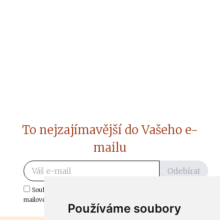
To nejzajímavější do Vašeho e-
mailu
Odebírat
Souhlasím s odběrem důležitých zpráv ze ČtiDoma.cz do mé e-
mailové schránky.
Používáme soubory