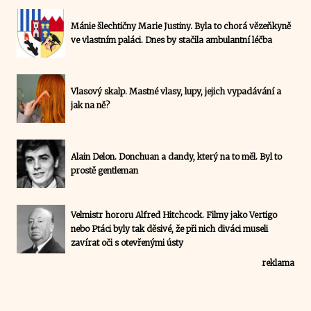
Mánie šlechtičny Marie Justiny. Byla to chorá vězeňkyně
ve vlastním paláci. Dnes by stačila ambulantní léčba
Vlasový skalp. Mastné vlasy, lupy, jejich vypadávání a
jak na ně?
Alain Delon. Donchuan a dandy, který na to měl. Byl to
prostě gentleman
Velmistr hororu Alfred Hitchcock. Filmy jako Vertigo
nebo Ptáci byly tak děsivé, že při nich diváci museli
zavírat oči s otevřenými ústy
reklama