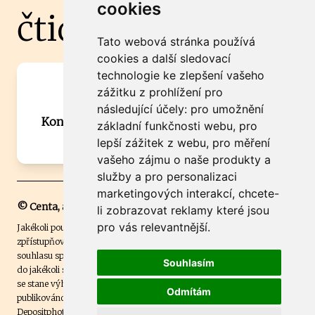
cookies
čtidoma.cz
Tato webová stránka používá
cookies a další sledovací
technologie ke zlepšení vašeho
Máte zajímavou informaci? Chcete
zážitku z prohlížení pro
spolupracovat?
následující účely:
pro umožnění
Kontaktujte šéfredaktora Martina Chalupu:
základní funkčnosti webu
,
pro
chalupa@ctidoma.cz
lepší zážitek z webu
,
pro měření
vašeho zájmu o naše produkty a
služby a pro personalizaci
marketingových interakcí
,
chcete-
© Centa, a.s.
li zobrazovat reklamy které jsou
pro vás relevantnější
.
Jakékoli použití obsahu včetně převzetí, šíření či dalšího užití a
zpřístupňování textových či obrazových materiálů bez písemného
souhlasu společnosti Centa,a.s. je zakázáno. Čtenář svým přihlášením
Souhlasím
do jakékoli soutěže na našem webu dává souhlas s tím, že v případě, že
se stane výhercem této soutěže, může být jeho jméno na webu
Odmítám
publikováno. Centa, a.s. využívala licenci ČTK a využívá fotografie z
Depositphotos
.