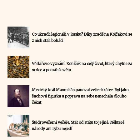
Co ukradli legionáři v Rusku? Díky zradě na Kolčakovi se
z nich stali boháči
Včelařovo vyznání. Koníček na celý život, který chytne za
srdce a pomáhá světu
Mexický král Maxmilián panoval velice krátce. Byl jako
šachová figurka a poprava na sebe nenechala dlouho
čekat
Štědrovečerní večeře. Stát od státu to je jiné. Některé
národy ani rybu nejedí