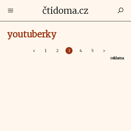
čtidoma.cz
Open main menu
youtuberky
<
1
2
3
4
5
>
reklama