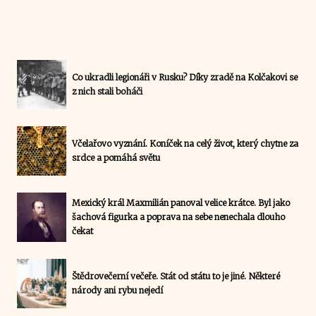
Co ukradli legionáři v Rusku? Díky zradě na Kolčakovi se
z nich stali boháči
Včelařovo vyznání. Koníček na celý život, který chytne za
srdce a pomáhá světu
Mexický král Maxmilián panoval velice krátce. Byl jako
šachová figurka a poprava na sebe nenechala dlouho
čekat
Štědrovečerní večeře. Stát od státu to je jiné. Některé
národy ani rybu nejedí