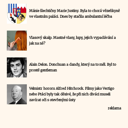
Mánie šlechtičny Marie Justiny. Byla to chorá vězeňkyně
ve vlastním paláci. Dnes by stačila ambulantní léčba
Vlasový skalp. Mastné vlasy, lupy, jejich vypadávání a
jak na ně?
Alain Delon. Donchuan a dandy, který na to měl. Byl to
prostě gentleman
Velmistr hororu Alfred Hitchcock. Filmy jako Vertigo
nebo Ptáci byly tak děsivé, že při nich diváci museli
zavírat oči s otevřenými ústy
reklama