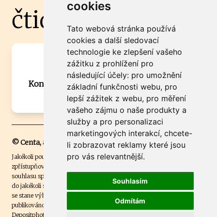
cookies
čtidoma.cz
Tato webová stránka používá
cookies a další sledovací
technologie ke zlepšení vašeho
Máte zajímavou informaci? Chcete
zážitku z prohlížení pro
spolupracovat?
následující účely:
pro umožnění
Kontaktujte šéfredaktora Martina Chalupu:
základní funkčnosti webu
,
pro
chalupa@ctidoma.cz
lepší zážitek z webu
,
pro měření
vašeho zájmu o naše produkty a
služby a pro personalizaci
marketingových interakcí
,
chcete-
© Centa, a.s.
li zobrazovat reklamy které jsou
pro vás relevantnější
.
Jakékoli použití obsahu včetně převzetí, šíření či dalšího užití a
zpřístupňování textových či obrazových materiálů bez písemného
souhlasu společnosti Centa,a.s. je zakázáno. Čtenář svým přihlášením
Souhlasím
do jakékoli soutěže na našem webu dává souhlas s tím, že v případě, že
se stane výhercem této soutěže, může být jeho jméno na webu
Odmítám
publikováno. Centa, a.s. využívala licenci ČTK a využívá fotografie z
Depositphotos
.