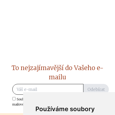
To nejzajímavější do Vašeho e-
mailu
Odebírat
Souhlasím s odběrem důležitých zpráv ze ČtiDoma.cz do mé e-
mailové schránky.
Používáme soubory