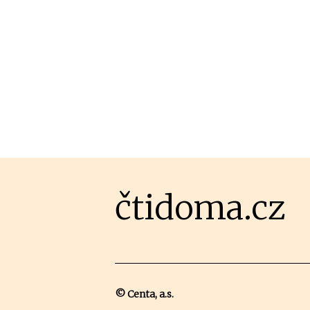
čtidoma.cz
© Centa, a.s.