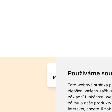
Máte zajímavou informa
Používáme sou
Kontaktujte šéfredaktora Mar
Tato webová stránka po
zlepšení vašeho zážitku
základní funkčnosti w
zájmu o naše produkty 
interakcí
,
chcete-li zob