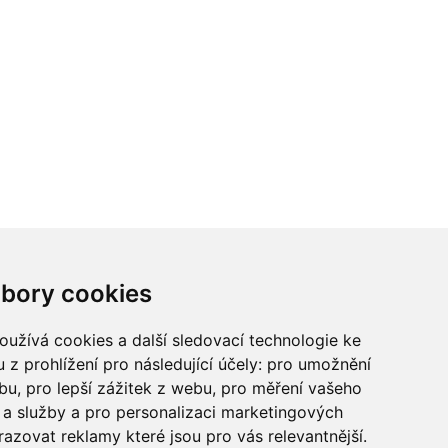
ci? Chcete spolupracovat?
bory cookies
tina Chalupu:
chalupa@ctidoma.cz
užívá cookies a další sledovací technologie ke
 z prohlížení pro následující účely:
pro umožnění
ebu
,
pro lepší zážitek z webu
,
pro měření vašeho
a služby a pro personalizaci marketingových
razovat reklamy které jsou pro vás relevantnější
.