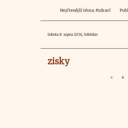
Nejčtenější téma: #zdraví
Publ
Sobota 8. srpna 2026, Soběslav
zisky
<
4