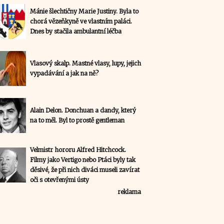
Mánie šlechtičny Marie Justiny. Byla to
chorá vězeňkyně ve vlastním paláci.
Dnes by stačila ambulantní léčba
Vlasový skalp. Mastné vlasy, lupy, jejich
vypadávání a jak na ně?
Alain Delon. Donchuan a dandy, který
na to měl. Byl to prostě gentleman
Velmistr hororu Alfred Hitchcock.
Filmy jako Vertigo nebo Ptáci byly tak
děsivé, že při nich diváci museli zavírat
oči s otevřenými ústy
reklama