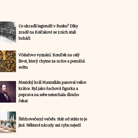
Co ukradli legionáři v Rusku? Díky
zradě na Kolčakovi se z nich stali
boháči
Včelařovo vyznání. Koníček na celý
život, který chytne za srdce a pomáhá
světu
Mexický král Maxmilián panoval velice
krátce. Byl jako šachová figurka a
poprava na sebe nenechala dlouho
čekat
Štědrovečerní večeře. Stát od státu to je
jiné. Některé národy ani rybu nejedí