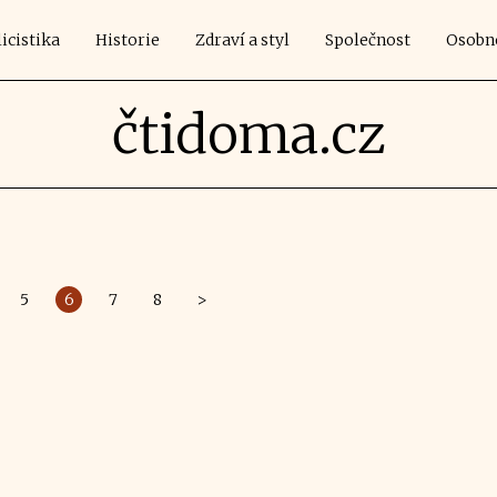
icistika
Historie
Zdraví a styl
Společnost
Osobn
čtidoma.cz
5
6
7
8
>