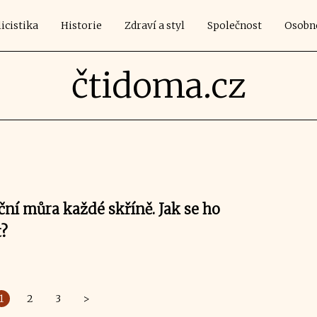
icistika
Historie
Zdraví a styl
Společnost
Osobn
čtidoma.cz
ční můra každé skříně. Jak se ho
t?
1
2
3
>