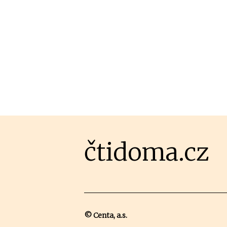
čtidoma.cz
© Centa, a.s.