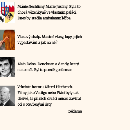
Mánie šlechtičny Marie Justiny. Byla to
chorá vězeňkyně ve vlastním paláci.
Dnes by stačila ambulantní léčba
Vlasový skalp. Mastné vlasy, lupy, jejich
vypadávání a jak na ně?
Alain Delon. Donchuan a dandy, který
na to měl. Byl to prostě gentleman
Velmistr hororu Alfred Hitchcock.
Filmy jako Vertigo nebo Ptáci byly tak
děsivé, že při nich diváci museli zavírat
oči s otevřenými ústy
reklama