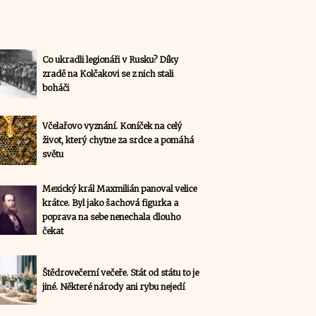
Co ukradli legionáři v Rusku? Díky
zradě na Kolčakovi se z nich stali
boháči
Včelařovo vyznání. Koníček na celý
život, který chytne za srdce a pomáhá
světu
Mexický král Maxmilián panoval velice
krátce. Byl jako šachová figurka a
poprava na sebe nenechala dlouho
čekat
Štědrovečerní večeře. Stát od státu to je
jiné. Některé národy ani rybu nejedí