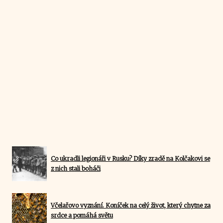
Co ukradli legionáři v Rusku? Díky zradě na Kolčakovi se
z nich stali boháči
Včelařovo vyznání. Koníček na celý život, který chytne za
srdce a pomáhá světu