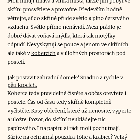
Moli milují tmavá a vlhká místa, takže jim pobyt ve
skříni prosvětlete a provoňte. Především hodně
větrejte, ať do skříně přijde světlo a plno čerstvého
vzduchu. Světlo přímo nenávidí. Mezi prádlo je
dobré dávat voňavá mýdla, která tak motýlky
odpudí. Nevyskytují se pouze a jenom ve skříních,
ale také v
kobercích
a v úložných prostorách pod
postelí.
Jak postavit zahradní domek? Snadno a rychle v
pěti krocích​.
Koberce tedy pravidelně čistěte a občas otevřete i
postele. Čas od času tedy skříně kompletně
vyčistěte. Kusy oblečení, které už nenosíte, vyperte
a uložte. Pozor, do skříní neukládejte nic
papírového. I na papíru si rádi moli pochutnají.
Sázíte na ochranná pouzdra, fólie a krabice? Velký