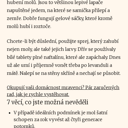
hubení molů. Jsou to většinou lepivé lapače
napuštěné jedem, na které se samička přilepí a
zemře. Dobře fungují gelové sáčky, které kromě
molů hubí i roztoče.
Chcete-li být důslední, použijte sprej, který zahubí
nejen moly, ale také jejich larvy. Dřív se používaly
bílé tablety plné naftalínu, které ale zapáchaly. Dnes
už ale umí i příjemně vonět třeba po levanduli a
mátě. Nalepí se na stěny skříně a nechají se působit.
Okupují vaši domácnost mravenci? Pár zaručených
rad, jak je rychle vystěhovat.
7 věcí, co jste možná nevěděli
V případě ideálních podmínek je mol šatní
schopen za rok vyvést až čtyři generace
potomků.