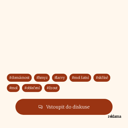
#domácnost
#hmyz
#larvy
#mol šatní
#skříně
#mol
#oblečení
#žrout
Vstoupit do diskuse
reklama