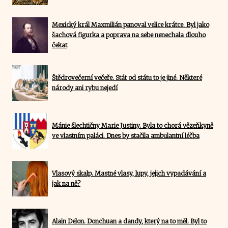
Mexický král Maxmilián panoval velice krátce. Byl jako
šachová figurka a poprava na sebe nenechala dlouho
čekat
Štědrovečerní večeře. Stát od státu to je jiné. Některé
národy ani rybu nejedí
Mánie šlechtičny Marie Justiny. Byla to chorá vězeňkyně
ve vlastním paláci. Dnes by stačila ambulantní léčba
Vlasový skalp. Mastné vlasy, lupy, jejich vypadávání a
jak na ně?
Alain Delon. Donchuan a dandy, který na to měl. Byl to