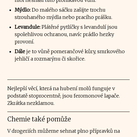
Mýdlo:
Do malého sáčku zašijte trochu
strouhaného mýdla nebo pracího prášku.
Levandule:
Plátěné pytlíčky s levandulí jsou
spolehlivou ochranou, navíc prádlo hezky
provoní.
Dále
je to vůně pomerančové kůry, smrkového
jehličí a rozmarýnu či skořice.
Nejlepší věcí, která na hubení molů funguje v
podstatě stoprocentně, jsou feromonové lapače.
Zkrátka nezklamou.
Chemie také pomůže
V drogeriích můžeme sehnat plno přípravků na