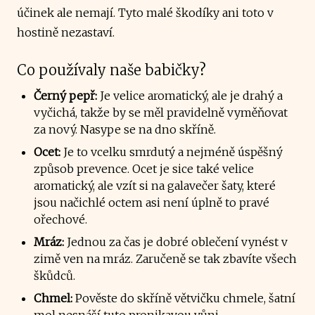
účinek ale nemají. Tyto malé škodíky ani toto v
hostině nezastaví.
Co používaly naše babičky?
Černý pepř:
Je velice aromatický, ale je drahý a
vyčichá, takže by se měl pravidelně vyměňovat
za nový. Nasype se na dno skříně.
Ocet:
Je to vcelku smrdutý a nejméně úspěšný
způsob prevence. Ocet je sice také velice
aromatický, ale vzít si na galavečer šaty, které
jsou načichlé octem asi není úplně to pravé
ořechové.
Mráz:
Jednou za čas je dobré oblečení vynést v
zimě ven na mráz. Zaručeně se tak zbavíte všech
škůdců.
Chmel:
Pověste do skříně větvičku chmele, šatní
mol nesnáší tuto pronikavou vůni.