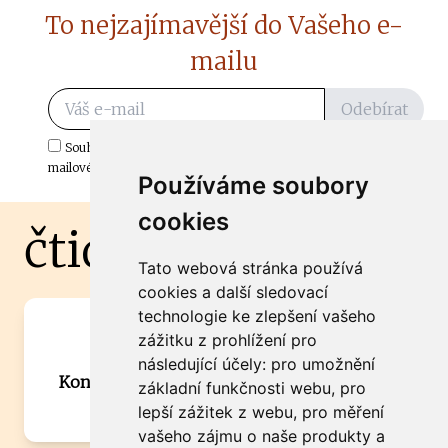
To nejzajímavější do Vašeho e-
mailu
Odebírat
Souhlasím s odběrem důležitých zpráv ze ČtiDoma.cz do mé e-
mailové schránky.
Používáme soubory
cookies
čtidoma.cz
Tato webová stránka používá
cookies a další sledovací
technologie ke zlepšení vašeho
Máte zajímavou informaci? Chcete
zážitku z prohlížení pro
spolupracovat?
následující účely:
pro umožnění
Kontaktujte šéfredaktora Martina Chalupu:
základní funkčnosti webu
,
pro
chalupa@ctidoma.cz
lepší zážitek z webu
,
pro měření
vašeho zájmu o naše produkty a