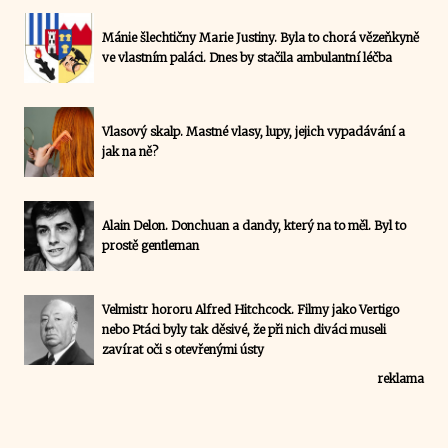
Mánie šlechtičny Marie Justiny. Byla to chorá vězeňkyně
ve vlastním paláci. Dnes by stačila ambulantní léčba
Vlasový skalp. Mastné vlasy, lupy, jejich vypadávání a
jak na ně?
Alain Delon. Donchuan a dandy, který na to měl. Byl to
prostě gentleman
Velmistr hororu Alfred Hitchcock. Filmy jako Vertigo
nebo Ptáci byly tak děsivé, že při nich diváci museli
zavírat oči s otevřenými ústy
reklama