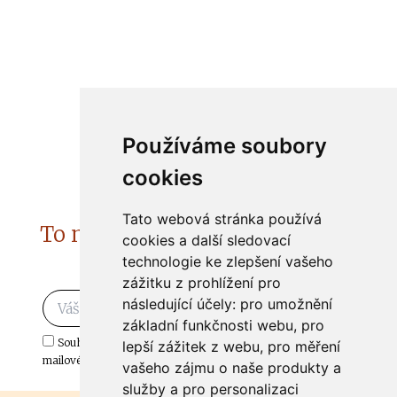
Používáme soubory
cookies
Tato webová stránka používá
To nejzajímavější do Vašeho e-
cookies a další sledovací
technologie ke zlepšení vašeho
mailu
zážitku z prohlížení pro
následující účely:
pro umožnění
Odebírat
základní funkčnosti webu
,
pro
Souhlasím s odběrem důležitých zpráv ze ČtiDoma.cz do mé e-
lepší zážitek z webu
,
pro měření
mailové schránky.
vašeho zájmu o naše produkty a
služby a pro personalizaci