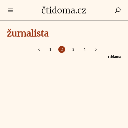
čtidoma.cz
Open main menu
žurnalista
<
1
2
3
4
>
reklama