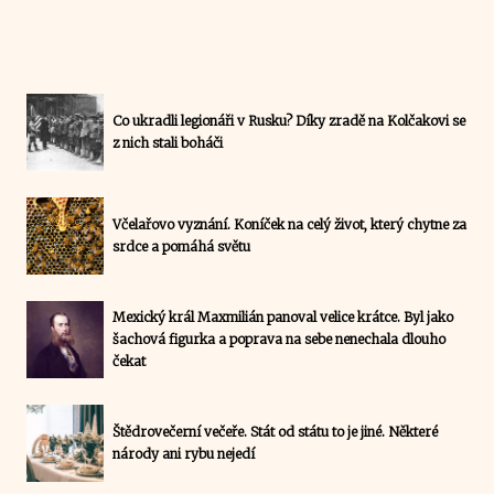
Co ukradli legionáři v Rusku? Díky zradě na Kolčakovi se
z nich stali boháči
Včelařovo vyznání. Koníček na celý život, který chytne za
srdce a pomáhá světu
Mexický král Maxmilián panoval velice krátce. Byl jako
šachová figurka a poprava na sebe nenechala dlouho
čekat
Štědrovečerní večeře. Stát od státu to je jiné. Některé
národy ani rybu nejedí