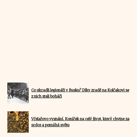
Co ukradli legionáři v Rusku? Díky zradě na Kolčakovi se
z nich stali boháči
Včelařovo vyznání. Koníček na celý život, který chytne za
srdce a pomáhá světu