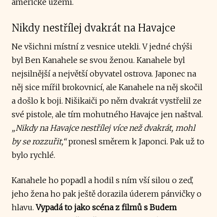
americké území.
Nikdy nestřílej dvakrát na Havajce
Ne všichni místní z vesnice utekli. V jedné chýši
byl Ben Kanahele se svou ženou. Kanahele byl
nejsilnější a největší obyvatel ostrova. Japonec na
něj sice mířil brokovnicí, ale Kanahele na něj skočil
a došlo k boji. Nišikaiči po něm dvakrát vystřelil ze
své pistole, ale tím mohutného Havajce jen naštval.
„Nikdy na Havajce nestřílej více než dvakrát, mohl
by se rozzuřit,“
pronesl směrem k Japonci. Pak už to
bylo rychlé.
Kanahele ho popadl a hodil s ním vší silou o zeď,
jeho žena ho pak ještě dorazila úderem pánvičky o
hlavu.
Vypadá to jako scéna z filmů s Budem