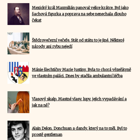
Mexický král Maxmilián panoval velice krátce. Byl jako
šachová figurka a poprava na sebe nenechala dlouho
čekat
Štědrovečerní večeře. Stát od státu to je jiné. Některé
národy ani rybu nejedí
Mánie šlechtičny Marie Justiny. Byla to chorá vězeňkyně
ve vlastním paláci. Dnes by stačila ambulantní léčba
Vlasový skalp. Mastné vlasy, lupy, jejich vypadávání a
jak na ně?
Alain Delon. Donchuan a dandy, který na to měl. Byl to
prostě gentleman