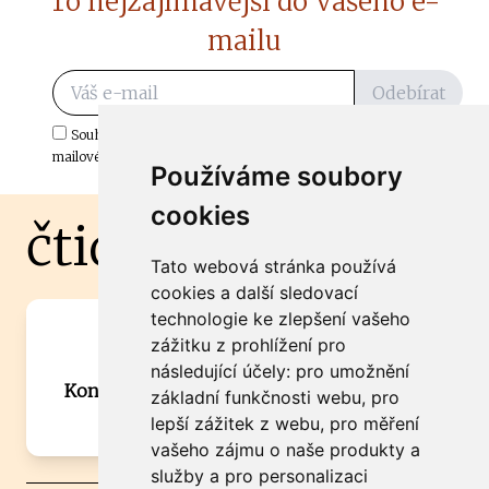
To nejzajímavější do Vašeho e-
mailu
Odebírat
Souhlasím s odběrem důležitých zpráv ze ČtiDoma.cz do mé e-
mailové schránky.
Používáme soubory
cookies
čtidoma.cz
Tato webová stránka používá
cookies a další sledovací
technologie ke zlepšení vašeho
Máte zajímavou informaci? Chcete
zážitku z prohlížení pro
spolupracovat?
následující účely:
pro umožnění
Kontaktujte šéfredaktora Martina Chalupu:
základní funkčnosti webu
,
pro
chalupa@ctidoma.cz
lepší zážitek z webu
,
pro měření
vašeho zájmu o naše produkty a
služby a pro personalizaci