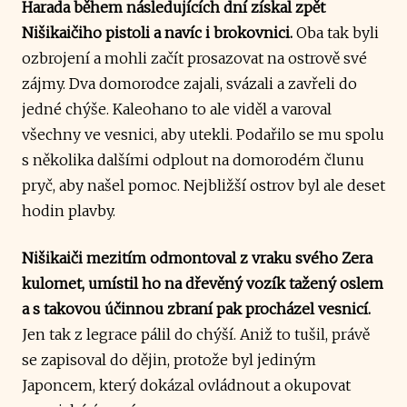
Harada během následujících dní získal zpět
Nišikaičiho pistoli a navíc i brokovnici.
Oba tak byli
ozbrojení a mohli začít prosazovat na ostrově své
zájmy. Dva domorodce zajali, svázali a zavřeli do
jedné chýše. Kaleohano to ale viděl a varoval
všechny ve vesnici, aby utekli. Podařilo se mu spolu
s několika dalšími odplout na domorodém člunu
pryč, aby našel pomoc. Nejbližší ostrov byl ale deset
hodin plavby.
Nišikaiči mezitím odmontoval z vraku svého Zera
kulomet, umístil ho na dřevěný vozík tažený oslem
a s takovou účinnou zbraní pak procházel vesnicí.
Jen tak z legrace pálil do chýší. Aniž to tušil, právě
se zapisoval do dějin, protože byl jediným
Japoncem, který dokázal ovládnout a okupovat