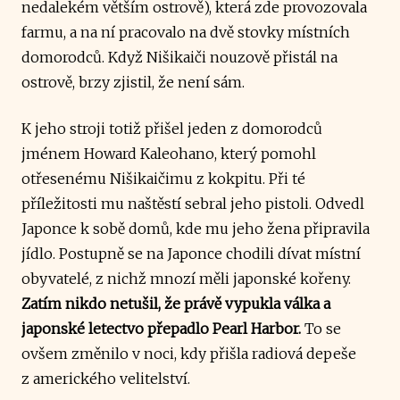
nedalekém větším ostrově), která zde provozovala
farmu, a na ní pracovalo na dvě stovky místních
domorodců. Když Nišikaiči nouzově přistál na
ostrově, brzy zjistil, že není sám.
K jeho stroji totiž přišel jeden z domorodců
jménem Howard Kaleohano, který pomohl
otřesenému Nišikaičimu z kokpitu. Při té
příležitosti mu naštěstí sebral jeho pistoli. Odvedl
Japonce k sobě domů, kde mu jeho žena připravila
jídlo. Postupně se na Japonce chodili dívat místní
obyvatelé, z nichž mnozí měli japonské kořeny.
Zatím nikdo netušil, že právě vypukla válka a
japonské letectvo přepadlo Pearl Harbor.
To se
ovšem změnilo v noci, kdy přišla radiová depeše
z amerického velitelství.