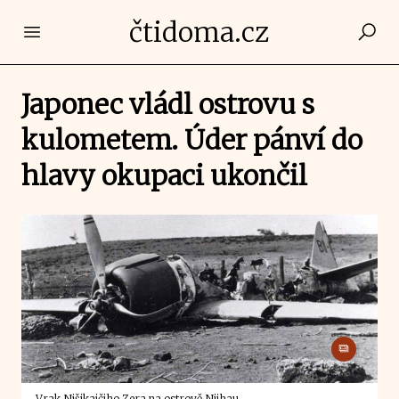
čtidoma.cz
Open main menu
Japonec vládl ostrovu s
kulometem. Úder pánví do
hlavy okupaci ukončil
Vrak Nišikaičiho Zera na ostrově Niihau