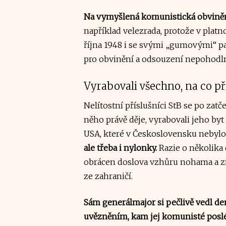
Na vymyšlená komunistická obvinění
například velezrada, protože v plat
října 1948 i se svými „gumovými“ pa
pro obvinění a odsouzení nepohodln
Vyrabovali všechno, na co při
Nelítostní příslušníci StB se po zat
něho právě děje, vyrabovali jeho byt
USA, které v Československu nebylo
ale třeba i nylonky.
Razie o několika 
obrácen doslova vzhůru nohama a z
ze zahraničí.
Sám generálmajor si pečlivě vedl de
uvězněním, kam jej komunisté posl