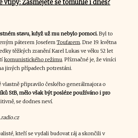
 vtipy: Zasmějete se tomuhle i dnes?
ostném stavu, když už mu nebylo pomoci.
Byl to
učeným páterem Josefem
Toufarem
. Dne 19. května
dky těžkých zranění Karel Lukas ve věku 52 let
tí
komunistického režimu
.
Příznačné je, že viníci
a jiných případech potrestáni.
é vlastně připravilo českého generálmajora o
níků StB, mělo však být posléze používáno i pro
tivně, se dodnes neví.
radio.cz
alisté, kteří se vydali budovat ráj a skončili v