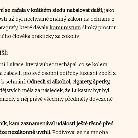
 se začala v krátkém sledu nabalovat další
, jako
nosti už byl nechvalně známý zákon na ochranu z
ragrafy, které dávaly
komunistům
široký prostor
ého člověka prakticky za cokoliv.
šli
čení Lukase, který vůbec nechápal, co se kolem
 a zabavili pro své osobní potřeby luxusní zboží z
 k sehnání.
Odnesli si alkohol, cigarety, šperky,
dějstvích měla za následek, že Lukasův byt byl
mizely z něj právě všechny předměty dovezené
ník, kam zaznamenával události ještě těsně před
éze nezákonně uvrhli
. Podivoval se na mnoha