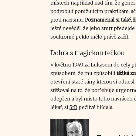
místech například nad tím, že generá
podrobují ponižujícím praktikám, ač 
proti
nacismu
.
Poznamenal si také, 
ještě nevěděl, že jeho smrt předejd
soukromé peklo mělo právě začít.
Dohra s tragickou tečkou
V květnu 1949 za Lukasem do cely přiš
způsobem, že mu způsobili
těžká zr
otevření staré rány, kterou si odnesl
stěžoval na to, že potřebuje urgent
odepřen a byl místo toho navrácen d
lékař, si
StB
pečlivě hlídala.