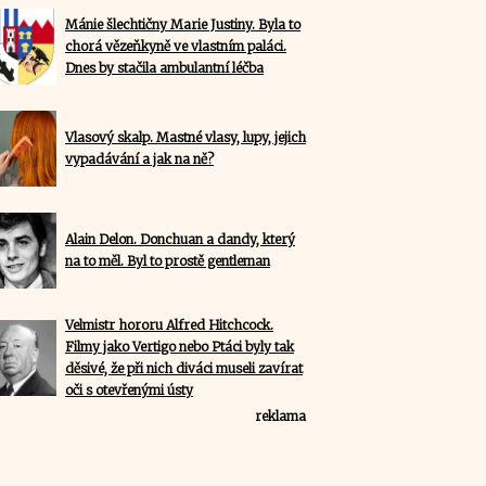
Mánie šlechtičny Marie Justiny. Byla to
chorá vězeňkyně ve vlastním paláci.
Dnes by stačila ambulantní léčba
Vlasový skalp. Mastné vlasy, lupy, jejich
vypadávání a jak na ně?
Alain Delon. Donchuan a dandy, který
na to měl. Byl to prostě gentleman
Velmistr hororu Alfred Hitchcock.
Filmy jako Vertigo nebo Ptáci byly tak
děsivé, že při nich diváci museli zavírat
oči s otevřenými ústy
reklama