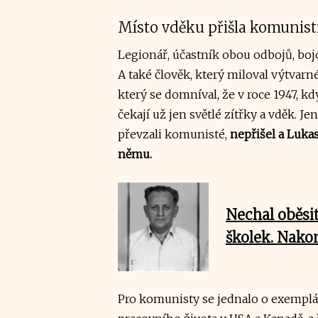
Místo vděku přišla komunis
Legionář, účastník obou odbojů, bojo
A také člověk, který miloval výtvar
který se domníval, že v roce 1947, kd
čekají už jen světlé zítřky a vděk.
Jen
převzali komunisté,
nepřišel a Lukas
němu.
Nechal oběsit
školek. Nakon
Pro komunisty se jednalo o exemplárn