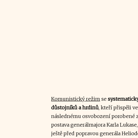
Komunistický režim
se
systematick
důstojníků a hrdinů
, kteří přispěli
následnému osvobození porobené ze
postava generálmajora Karla Lukase,
ještě před popravou generála Heliodo