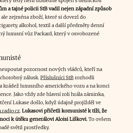
 který tedy není důsledně spojen s dělnickou
 a tajné policii StB vadil nejen západní způsob
, ale zejména zboží, které si dovezl do
cigarety, alkohol, textil a další předměty denní
ný luxusní vůz Packard, který v osvobozené
munisté
neupoutat pozornost nových vládců, kteří na
 chorobný zálusk.
Příslušníci StB
rozhodli
byla krádež luxusního amerického vozu a na konci
nce. Jako vždy zde hlavní roli hrála záminka,
tčení Lukase došlo, když údajně projížděl ve
.radio.cz
.
Lukasovi přičetli komunisté k tíži, že
ci k útěku generálovi Aloisi Liškovi.
To ovšem
adě světil prostředky.