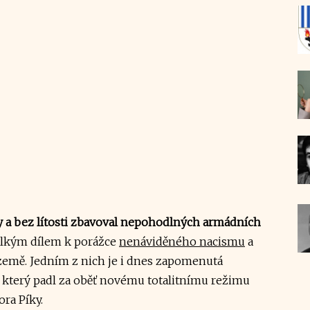
y a bez lítosti zbavoval nepohodlných armádních
 velkým dílem k porážce
nenáviděného nacismu
a
mě. Jedním z nich je i dnes zapomenutá
 který padl za oběť novému totalitnímu režimu
ra Píky.