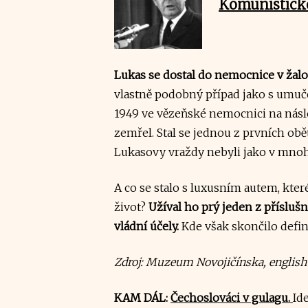
Komunistické
Lukas se dostal do nemocnice v žal
vlastně podobný případ jako s um
1949 ve vězeňské nemocnici na násle
zemřel. Stal se jednou z prvních obě
Lukasovy vraždy nebyli jako v mnoh
A co se stalo s luxusním autem, kter
život?
Užíval ho prý jeden z přísluš
vládní účely.
Kde však skončilo defini
Zdroj: Muzeum Novojičínska, english.
KAM DÁL:
Čechoslováci v gulagu.
Ide