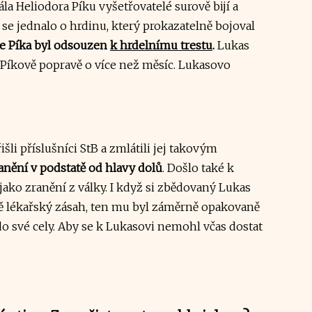
la Heliodora Píku vyšetřovatelé surově bijí a
se jednalo o hrdinu, který prokazatelně bojoval
že Píka byl odsouzen
k hrdelnímu trestu
.
Lukas
e Píkově popravě o více než měsíc. Lukasovo
li příslušníci StB a zmlátili jej takovým
anění v podstatě od hlavy dolů
. Došlo také k
 jako zranění z války. I když si zbědovaný Lukas
ně lékařský zásah, ten mu byl záměrně opakovaně
o své cely. Aby se k Lukasovi nemohl včas dostat