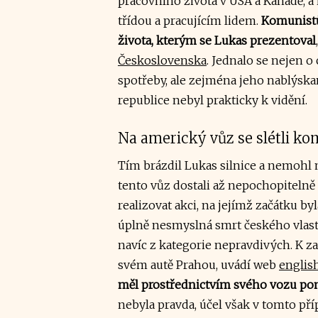
pracovního života v USA a Kanadě, a
třídou a pracujícím lidem.
Komunistům
života, kterým se Lukas prezentoval
Československa
. Jednalo se nejen o 
spotřeby, ale zejména jeho nablýska
republice nebyl prakticky k vidění.
Na americký vůz se slétli ko
Tím brázdil Lukas silnice a nemohl 
tento vůz dostali až nepochopitelně
realizovat akci, na jejímž začátku 
úplně nesmyslná smrt českého vlaste
navíc z kategorie nepravdivých. K za
svém autě Prahou, uvádí web
english
měl prostřednictvím svého vozu pomo
nebyla pravda, účel však v tomto příp