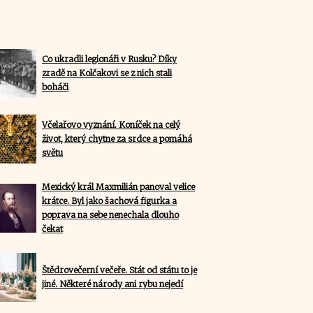
Co ukradli legionáři v Rusku? Díky
zradě na Kolčakovi se z nich stali
boháči
Včelařovo vyznání. Koníček na celý
život, který chytne za srdce a pomáhá
světu
Mexický král Maxmilián panoval velice
krátce. Byl jako šachová figurka a
poprava na sebe nenechala dlouho
čekat
Štědrovečerní večeře. Stát od státu to je
jiné. Některé národy ani rybu nejedí