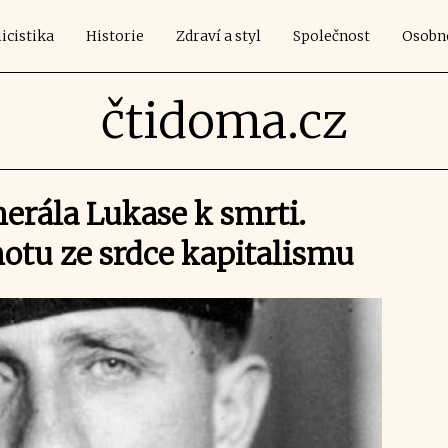
icistika
Historie
Zdraví a styl
Společnost
Osobn
čtidoma.cz
erála Lukase k smrti.
notu ze srdce kapitalismu