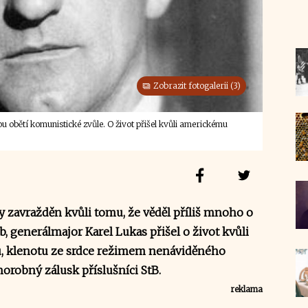
Zobrazit fotogalerii (3)
 obětí komunistické zvůle. O život přišel kvůli americkému
 zavražděn kvůli tomu, že věděl příliš mnoho o
, generálmajor Karel Lukas přišel o život kvůli
 klenotu ze srdce režimem nenáviděného
chorobný zálusk příslušníci StB.
reklama