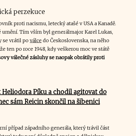
tická perzekuce
vník proti nacismu, letecký atašé v USA a Kanadě.
né umění. Tím vším byl generálmajor Karel Lukas,
y se vrátil po
válce
do Československa, na něho
že ten po roce 1948, kdy veškerou moc ve státě
ovy válečné zásluhy se naopak obrátily proti
 Heliodora Píku a chodil agitovat do
ec sám Reicin skončil na šibenici
í případ západního generála, který trávil část