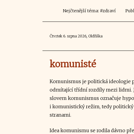
Nejčtenější téma: #zdraví
Publ
Čtvrtek 6. srpna 2026, Oldřiška
komunisté
Komunismus je politická ideologie p
odmítající třídní rozdíly mezi lidmi.
slovem komunismus označuje hypote
i komunistický režim, tedy politic
stranami.
Idea komunismu se rodila dávno před