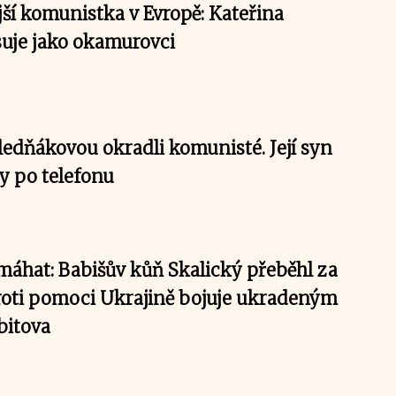
jší komunistka v Evropě: Kateřina
uje jako okamurovci
ledňákovou okradli komunisté. Její syn
y po telefonu
áhat: Babišův kůň Skalický přeběhl za
oti pomoci Ukrajině bojuje ukradeným
bitova