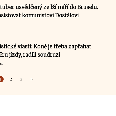
uber usvědčený ze lží míří do Bruselu.
asistovat komunistovi Dostálovi
istické vlasti: Koně je třeba zapřahat
ru jízdy, radili soudruzi
st
1
2
3
>