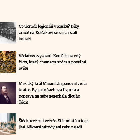
Co ukradli legionáři v Rusku? Díky
zradě na Kolčakovi se z nich stali
boháči
Včelařovo vyznání. Koníček na celý
život, který chytne za srdce a pomáhá
světu
Mexický král Maxmilián panoval velice
krátce. Byl jako šachová figurka a
poprava na sebe nenechala dlouho
čekat
Štědrovečerní večeře. Stát od státu to je
jiné. Některé národy ani rybu nejedí