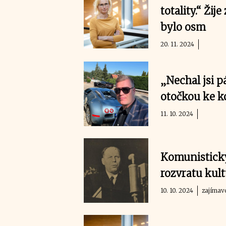
totality.“ Žij
bylo osm
20. 11. 2024
„Nechal jsi p
otočkou ke k
11. 10. 2024
Komunistický
rozvratu kul
10. 10. 2024
zajímav