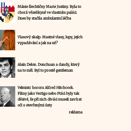
Mánie šlechtičny Marie Justiny. Byla to
chorá vězeňkyně ve vlastním paláci.
Dnes by stačila ambulantní léčba
Vlasový skalp. Mastné vlasy, lupy, jejich
vypadávání a jak na ně?
Alain Delon. Donchuan a dandy, který
na to měl. Byl to prostě gentleman
Velmistr hororu Alfred Hitchcock.
Filmy jako Vertigo nebo Ptáci byly tak
děsivé, že při nich diváci museli zavírat
oči s otevřenými ústy
reklama