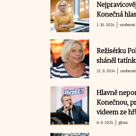
Nejpravicově
Konečná hlas
1. 10. 2024
osobnost
Režisérku Po
sháněl tatínk
21. 9. 2024
osobnost
Hlavně nepom
Konečnou, pr
videem ze hř
6. 9. 2024
glosa