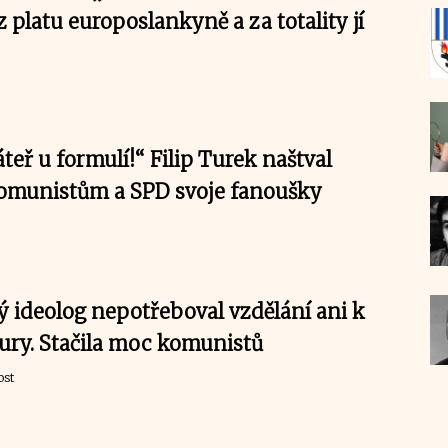
e z platu europoslankyně a za totality jí
áteř u formulí!“ Filip Turek naštval
omunistům a SPD svoje fanoušky
 ideolog nepotřeboval vzdělání ani k
tury. Stačila moc komunistů
ost