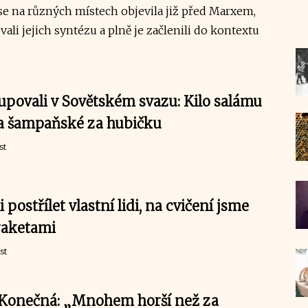
se na různých místech objevila již před Marxem,
li jejich syntézu a plně je začlenili do kontextu
upovali v Sovětském svazu: Kilo salámu
 a šampaňské za hubičku
st
 postřílet vlastní lidi, na cvičení jsme
 raketami
st
Konečná: „Mnohem horší než za