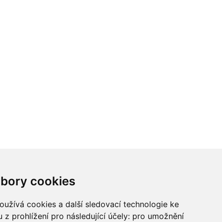
ci? Chcete spolupracovat?
bory cookies
tina Chalupu:
chalupa@ctidoma.cz
užívá cookies a další sledovací technologie ke
 z prohlížení pro následující účely:
pro umožnění