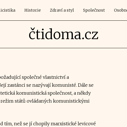
icistika
Historie
Zdraví a styl
Společnost
Osobn
čtidoma.cz
ožadující společné vlastnictví a
 Její zastánci se nazývají komunisté. Dále se
tická komunistická společnost, a někdy
ký režim států ovládaných komunistickými
 tím, než se jí chopily marxistické levicové