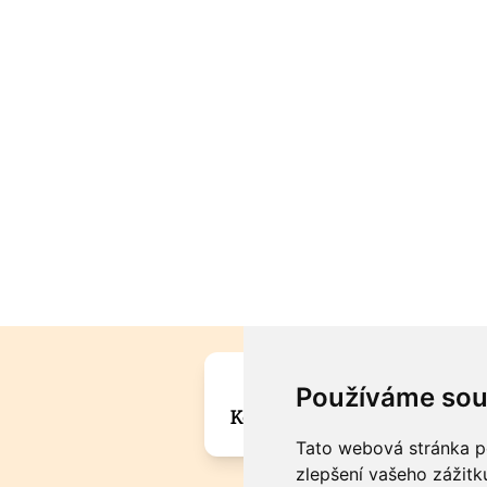
Máte zajímavou informa
Používáme sou
Kontaktujte šéfredaktora Mar
Tato webová stránka po
zlepšení vašeho zážitku