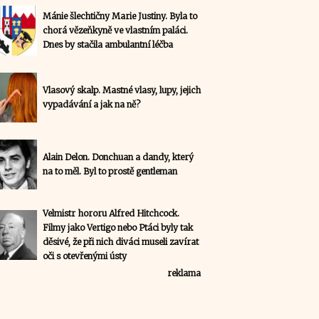
Mánie šlechtičny Marie Justiny. Byla to
chorá vězeňkyně ve vlastním paláci.
Dnes by stačila ambulantní léčba
Vlasový skalp. Mastné vlasy, lupy, jejich
vypadávání a jak na ně?
Alain Delon. Donchuan a dandy, který
na to měl. Byl to prostě gentleman
Velmistr hororu Alfred Hitchcock.
Filmy jako Vertigo nebo Ptáci byly tak
děsivé, že při nich diváci museli zavírat
oči s otevřenými ústy
reklama