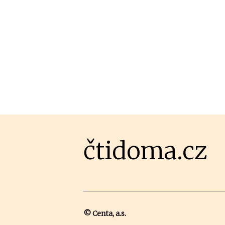
čtidoma.cz
© Centa, a.s.