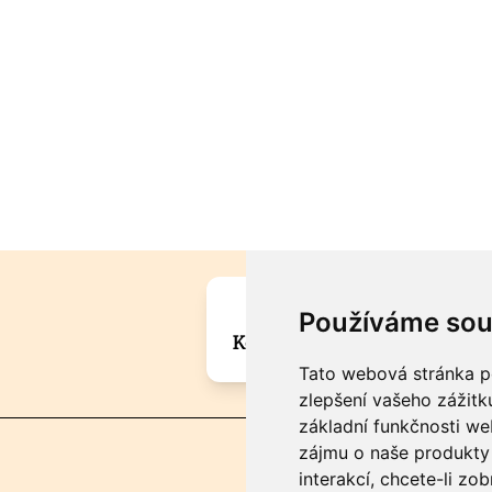
Máte zajímavou informa
Používáme sou
Kontaktujte šéfredaktora Mar
Tato webová stránka po
zlepšení vašeho zážitku
základní funkčnosti w
zájmu o naše produkty 
interakcí
,
chcete-li zob