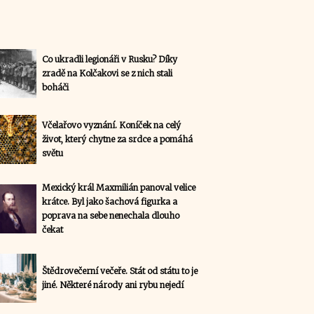
Co ukradli legionáři v Rusku? Díky
zradě na Kolčakovi se z nich stali
boháči
Včelařovo vyznání. Koníček na celý
život, který chytne za srdce a pomáhá
světu
Mexický král Maxmilián panoval velice
krátce. Byl jako šachová figurka a
poprava na sebe nenechala dlouho
čekat
Štědrovečerní večeře. Stát od státu to je
jiné. Některé národy ani rybu nejedí