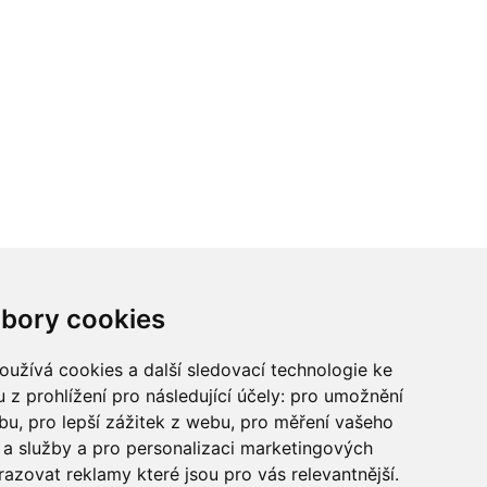
ci? Chcete spolupracovat?
bory cookies
tina Chalupu:
chalupa@ctidoma.cz
užívá cookies a další sledovací technologie ke
 z prohlížení pro následující účely:
pro umožnění
ebu
,
pro lepší zážitek z webu
,
pro měření vašeho
a služby a pro personalizaci marketingových
razovat reklamy které jsou pro vás relevantnější
.