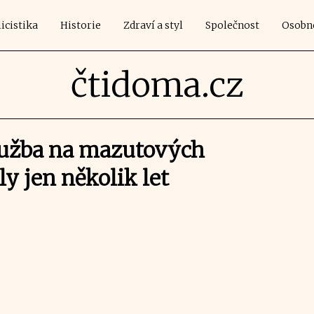
icistika
Historie
Zdraví a styl
Společnost
Osobn
čtidoma.cz
lužba na mazutových
ly jen několik let