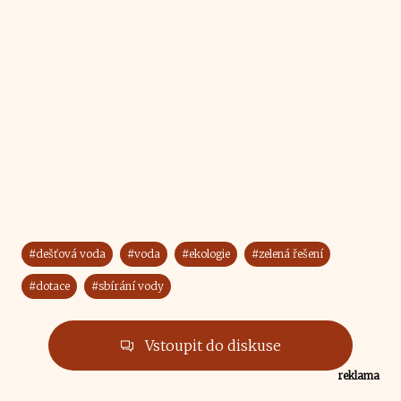
#dešťová voda
#voda
#ekologie
#zelená řešení
#dotace
#sbírání vody
Vstoupit do diskuse
reklama