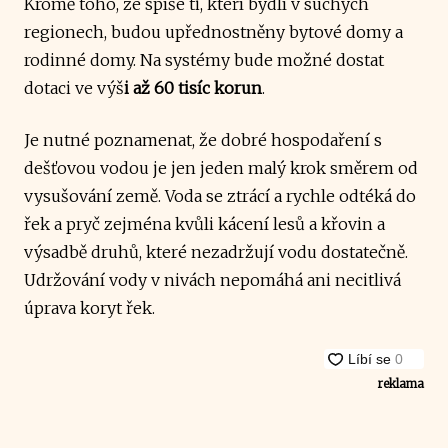
Kromě toho, že spíše ti, kteří bydlí v suchých
regionech, budou upřednostněny bytové domy a
rodinné domy. Na systémy bude možné dostat
dotaci ve výš
i až 60 tisíc korun
.
Je nutné poznamenat, že dobré hospodaření s
dešťovou vodou je jen jeden malý krok směrem od
vysušování země. Voda se ztrácí a rychle odtéká do
řek a pryč zejména kvůli kácení lesů a křovin a
výsadbě druhů, které nezadržují vodu dostatečně.
Udržování vody v nivách nepomáhá ani necitlivá
úprava koryt řek.
reklama