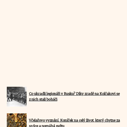
Co ukradli legionáři v Rusku? Díky zradě na Kolčakovi se
z nich stali boháči
Včelařovo vyznání. Koníček na celý život, který chytne za
srdce a pomáhá světu