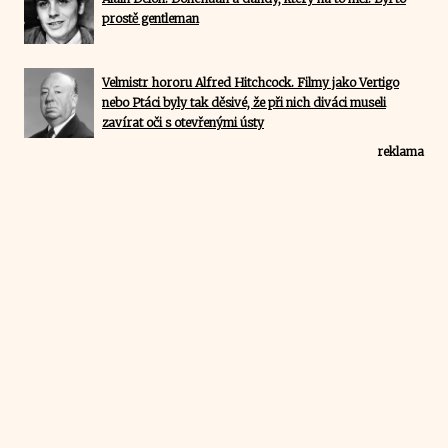
prostě gentleman
Velmistr hororu Alfred Hitchcock. Filmy jako Vertigo
nebo Ptáci byly tak děsivé, že při nich diváci museli
zavírat oči s otevřenými ústy
reklama