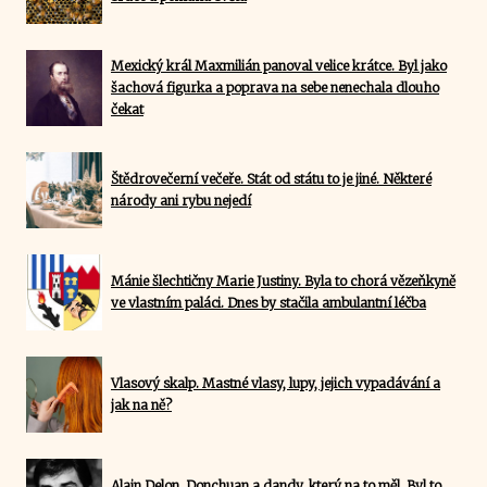
Mexický král Maxmilián panoval velice krátce. Byl jako
šachová figurka a poprava na sebe nenechala dlouho
čekat
Štědrovečerní večeře. Stát od státu to je jiné. Některé
národy ani rybu nejedí
Mánie šlechtičny Marie Justiny. Byla to chorá vězeňkyně
ve vlastním paláci. Dnes by stačila ambulantní léčba
Vlasový skalp. Mastné vlasy, lupy, jejich vypadávání a
jak na ně?
Alain Delon. Donchuan a dandy, který na to měl. Byl to