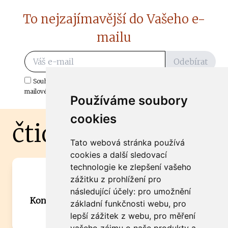
To nejzajímavější do Vašeho e-
mailu
Odebírat
Souhlasím s odběrem důležitých zpráv ze ČtiDoma.cz do mé e-
mailové schránky.
Používáme soubory
cookies
čtidoma.cz
Tato webová stránka používá
cookies a další sledovací
technologie ke zlepšení vašeho
Máte zajímavou informaci? Chcete
zážitku z prohlížení pro
spolupracovat?
následující účely:
pro umožnění
Kontaktujte šéfredaktora Martina Chalupu:
základní funkčnosti webu
,
pro
chalupa@ctidoma.cz
lepší zážitek z webu
,
pro měření