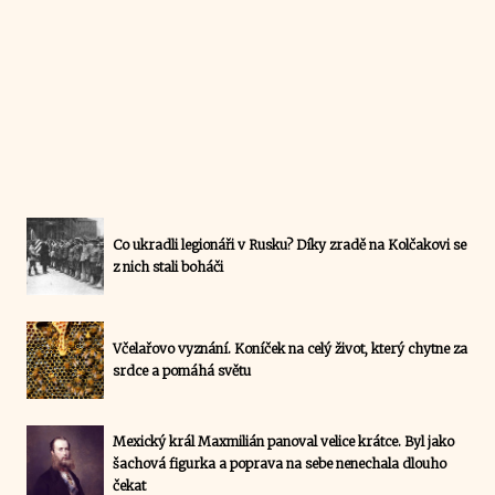
Co ukradli legionáři v Rusku? Díky zradě na Kolčakovi se
z nich stali boháči
Včelařovo vyznání. Koníček na celý život, který chytne za
srdce a pomáhá světu
Mexický král Maxmilián panoval velice krátce. Byl jako
šachová figurka a poprava na sebe nenechala dlouho
čekat