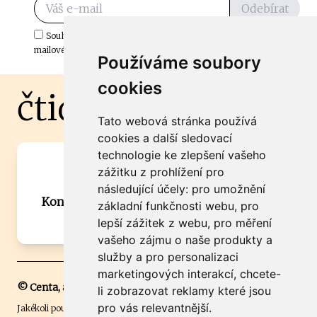
Odebírat
Souhlasím s odběrem důležitých zpráv ze ČtiDoma.cz do mé e-
mailové schránky.
Používáme soubory
cookies
čtidoma.cz
Tato webová stránka používá
cookies a další sledovací
technologie ke zlepšení vašeho
Máte zajímavou informaci? Chcete
zážitku z prohlížení pro
spolupracovat?
následující účely:
pro umožnění
Kontaktujte šéfredaktora Martina Chalupu:
základní funkčnosti webu
,
pro
chalupa@ctidoma.cz
lepší zážitek z webu
,
pro měření
vašeho zájmu o naše produkty a
služby a pro personalizaci
marketingových interakcí
,
chcete-
© Centa, a.s.
li zobrazovat reklamy které jsou
pro vás relevantnější
.
Jakékoli použití obsahu včetně převzetí, šíření či dalšího užití a