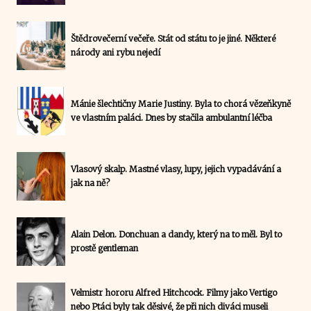
Štědrovečerní večeře. Stát od státu to je jiné. Některé
národy ani rybu nejedí
Mánie šlechtičny Marie Justiny. Byla to chorá vězeňkyně
ve vlastním paláci. Dnes by stačila ambulantní léčba
Vlasový skalp. Mastné vlasy, lupy, jejich vypadávání a
jak na ně?
Alain Delon. Donchuan a dandy, který na to měl. Byl to
prostě gentleman
Velmistr hororu Alfred Hitchcock. Filmy jako Vertigo
nebo Ptáci byly tak děsivé, že při nich diváci museli