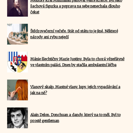
Mexický král Maxmilián panoval velice krátce. Byl jako
šachová figurka a poprava na sebe nenechala dlouho
čekat
Štědrovečerní večeře. Stát od státu to je jiné. Některé
národy ani rybu nejedí
Mánie šlechtičny Marie Justiny. Byla to chorá vězeňkyně
ve vlastním paláci. Dnes by stačila ambulantní léčba
Vlasový skalp. Mastné vlasy, lupy, jejich vypadávání a
jak na ně?
Alain Delon. Donchuan a dandy, který na to měl. Byl to
prostě gentleman