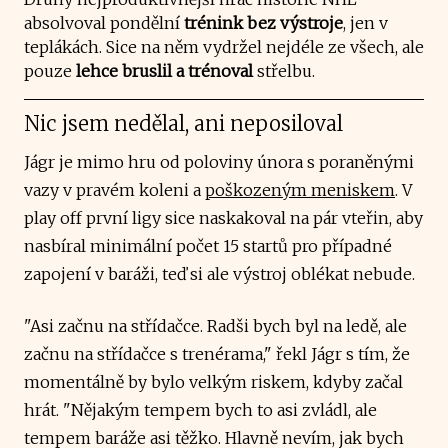
absolvoval pondělní
trénink bez výstroje
, jen v
teplákách. Sice na něm vydržel nejdéle ze všech, ale
pouze
lehce bruslil a trénoval
střelbu.
Nic jsem nedělal, ani neposiloval
Jágr je mimo hru od poloviny února s poraněnými
vazy v pravém koleni a
poškozeným meniskem
. V
play off první ligy sice naskakoval na pár vteřin, aby
nasbíral minimální počet 15 startů pro případné
zapojení v baráži, teď si ale výstroj oblékat nebude.
"Asi začnu na střídačce. Radši bych byl na ledě, ale
začnu na střídačce s trenérama," řekl Jágr s tím, že
momentálně by bylo velkým riskem, kdyby začal
hrát. "Nějakým tempem bych to asi zvládl, ale
tempem baráže asi těžko. Hlavně nevím, jak bych