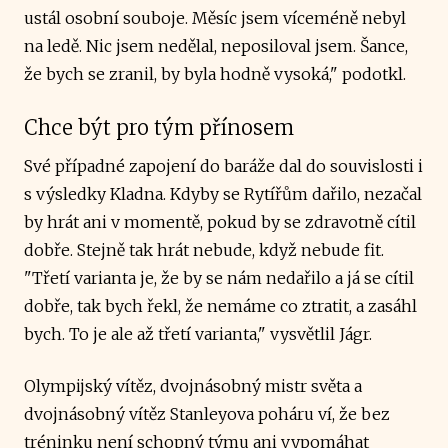
ustál osobní souboje. Měsíc jsem víceméně nebyl
na ledě. Nic jsem nedělal, neposiloval jsem. Šance,
že bych se zranil, by byla hodně vysoká," podotkl.
Chce být pro tým přínosem
Své případné zapojení do baráže dal do souvislosti i
s výsledky Kladna. Kdyby se Rytířům dařilo, nezačal
by hrát ani v momentě, pokud by se zdravotně cítil
dobře. Stejně tak hrát nebude, když nebude fit.
"Třetí varianta je, že by se nám nedařilo a já se cítil
dobře, tak bych řekl, že nemáme co ztratit, a zasáhl
bych. To je ale až třetí varianta," vysvětlil Jágr.
Olympijský vítěz, dvojnásobný mistr světa a
dvojnásobný vítěz Stanleyova poháru ví, že bez
tréninku není schopný týmu ani vypomáhat