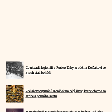
Co ukradli legionáři v Rusku? Díky zradě na Kolčakovi se
z nich stali boháči
Včelařovo vyznání. Koníček na celý život, který chytne za
srdce a pomáhá světu