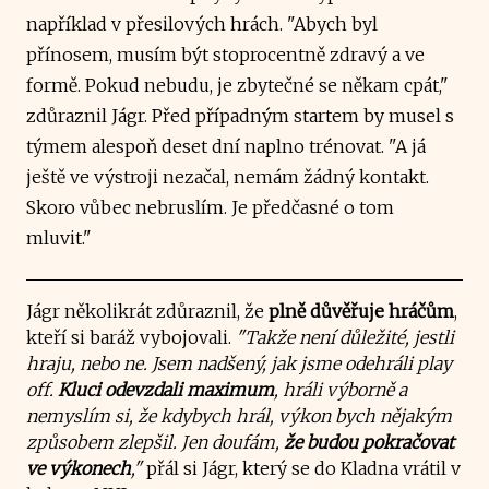
například v přesilových hrách. "Abych byl
přínosem, musím být stoprocentně zdravý a ve
formě. Pokud nebudu, je zbytečné se někam cpát,"
zdůraznil Jágr. Před případným startem by musel s
týmem alespoň deset dní naplno trénovat. "A já
ještě ve výstroji nezačal, nemám žádný kontakt.
Skoro vůbec nebruslím. Je předčasné o tom
mluvit."
Jágr několikrát zdůraznil, že
plně důvěřuje hráčům
,
kteří si baráž vybojovali.
"Takže není důležité, jestli
hraju, nebo ne. Jsem nadšený, jak jsme odehráli play
off.
Kluci odevzdali maximum
, hráli výborně a
nemyslím si, že kdybych hrál, výkon bych nějakým
způsobem zlepšil. Jen doufám,
že budou pokračovat
ve výkonech
,"
přál si Jágr, který se do Kladna vrátil v