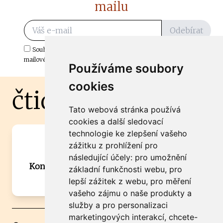
mailu
Odebírat
Souhlasím s odběrem důležitých zpráv ze ČtiDoma.cz do mé e-
mailové schránky.
Používáme soubory
cookies
čtidoma.cz
Tato webová stránka používá
cookies a další sledovací
technologie ke zlepšení vašeho
Máte zajímavou informaci? Chcete
zážitku z prohlížení pro
spolupracovat?
následující účely:
pro umožnění
Kontaktujte šéfredaktora Martina Chalupu:
základní funkčnosti webu
,
pro
chalupa@ctidoma.cz
lepší zážitek z webu
,
pro měření
vašeho zájmu o naše produkty a
služby a pro personalizaci
marketingových interakcí
,
chcete-