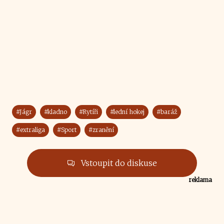
#Jágr
#kladno
#Rytíři
#lední hokej
#baráž
#extraliga
#Sport
#zranění
Vstoupit do diskuse
reklama