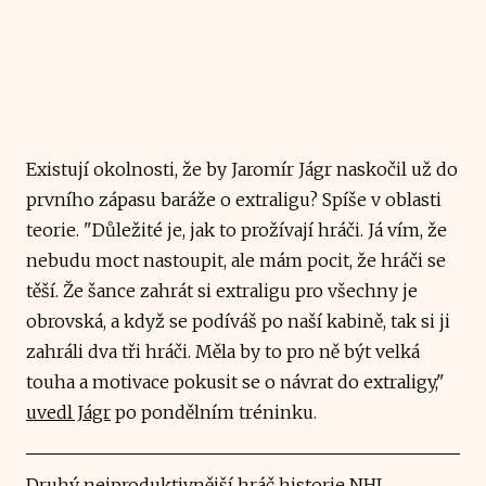
Existují okolnosti, že by Jaromír Jágr naskočil už do
prvního zápasu baráže o extraligu? Spíše v oblasti
teorie. "Důležité je, jak to prožívají hráči. Já vím, že
nebudu moct nastoupit, ale mám pocit, že hráči se
těší. Že šance zahrát si extraligu pro všechny je
obrovská, a když se podíváš po naší kabině, tak si ji
zahráli dva tři hráči. Měla by to pro ně být velká
touha a motivace pokusit se o návrat do extraligy,"
uvedl Jágr
po pondělním tréninku.
Druhý nejproduktivnější hráč historie NHL