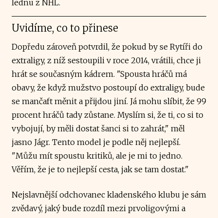
lednu z NHL.
Uvidíme, co to přinese
Dopředu zároveň potvrdil, že pokud by se Rytíři do
extraligy, z níž sestoupili v roce 2014, vrátili, chce ji
hrát se současným kádrem. "Spousta hráčů má
obavy, že když mužstvo postoupí do extraligy, bude
se mančaft měnit a přijdou jiní. Já mohu slíbit, že 99
procent hráčů tady zůstane. Myslím si, že ti, co si to
vybojují, by měli dostat šanci si to zahrát," měl
jasno Jágr. Tento model je podle něj nejlepší.
"Můžu mít spoustu kritiků, ale je mi to jedno.
Věřím, že je to nejlepší cesta, jak se tam dostat."
Nejslavnější odchovanec kladenského klubu je sám
zvědavý, jaký bude rozdíl mezi prvoligovými a