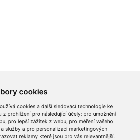
ci? Chcete spolupracovat?
bory cookies
tina Chalupu:
chalupa@ctidoma.cz
užívá cookies a další sledovací technologie ke
 z prohlížení pro následující účely:
pro umožnění
ebu
,
pro lepší zážitek z webu
,
pro měření vašeho
a služby a pro personalizaci marketingových
razovat reklamy které jsou pro vás relevantnější
.