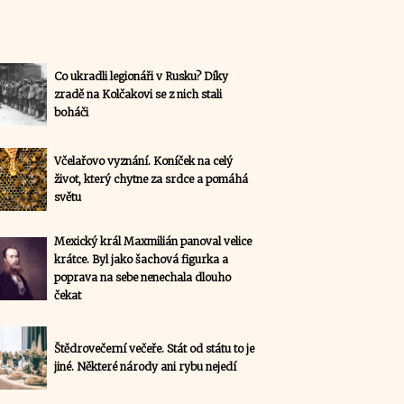
Co ukradli legionáři v Rusku? Díky
zradě na Kolčakovi se z nich stali
boháči
Včelařovo vyznání. Koníček na celý
život, který chytne za srdce a pomáhá
světu
Mexický král Maxmilián panoval velice
krátce. Byl jako šachová figurka a
poprava na sebe nenechala dlouho
čekat
Štědrovečerní večeře. Stát od státu to je
jiné. Některé národy ani rybu nejedí