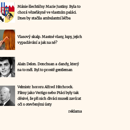
Mánie šlechtičny Marie Justiny. Byla to
chorá vězeňkyně ve vlastním paláci.
Dnes by stačila ambulantní léčba
Vlasový skalp. Mastné vlasy, lupy, jejich
vypadávání a jak na ně?
Alain Delon. Donchuan a dandy, který
na to měl. Byl to prostě gentleman
Velmistr hororu Alfred Hitchcock.
Filmy jako Vertigo nebo Ptáci byly tak
děsivé, že při nich diváci museli zavírat
oči s otevřenými ústy
reklama