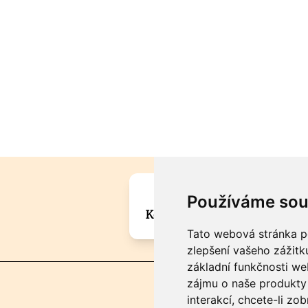
Máte zajímavou informa
Používáme sou
Kontaktujte šéfredaktora Mar
Tato webová stránka po
zlepšení vašeho zážitku
základní funkčnosti w
zájmu o naše produkty 
interakcí
,
chcete-li zob