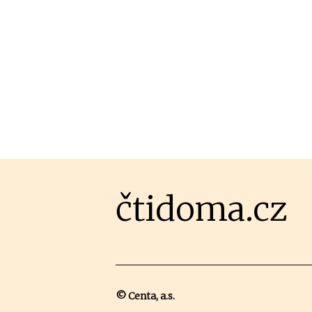
čtidoma.cz
© Centa, a.s.