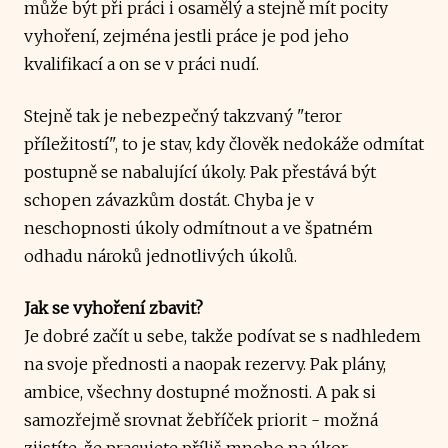
může být při práci i osamělý a stejně mít pocity
vyhoření, zejména jestli práce je pod jeho
kvalifikací a on se v práci nudí.
Stejně tak je nebezpečný takzvaný "teror
příležitostí", to je stav, kdy člověk nedokáže odmítat
postupně se nabalující úkoly. Pak přestává být
schopen závazkům dostát. Chyba je v
neschopnosti úkoly odmítnout a ve špatném
odhadu nároků jednotlivých úkolů.
Jak se vyhoření zbavit?
Je dobré začít u sebe, takže podívat se s nadhledem
na svoje přednosti a naopak rezervy. Pak plány,
ambice, všechny dostupné možnosti. A pak si
samozřejmě srovnat žebříček priorit - možná
zjistíte, že pracujete příliš mnoho na úkor