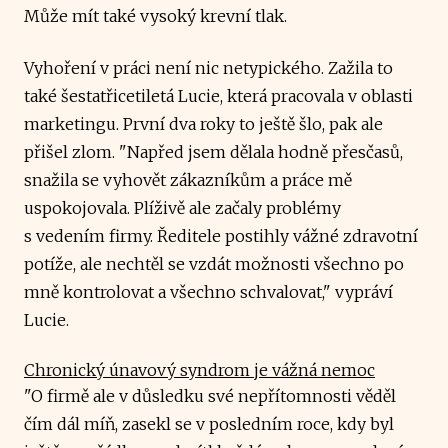
Může mít také vysoký krevní tlak.
Vyhoření v práci není nic netypického. Zažila to
také šestatřicetiletá Lucie, která pracovala v oblasti
marketingu. První dva roky to ještě šlo, pak ale
přišel zlom. "Napřed jsem dělala hodně přesčasů,
snažila se vyhovět zákazníkům a práce mě
uspokojovala. Plíživě ale začaly problémy
s vedením firmy. Ředitele postihly vážné zdravotní
potíže, ale nechtěl se vzdát možnosti všechno po
mně kontrolovat a všechno schvalovat," vypráví
Lucie.
Chronický únavový syndrom je vážná nemoc
"O firmě ale v důsledku své nepřítomnosti věděl
čím dál míň, zasekl se v posledním roce, kdy byl