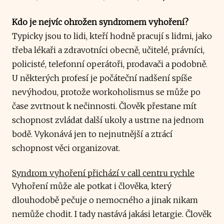
Kdo je nejvíc ohrožen syndromem vyhoření?
Typicky jsou to lidi, kteří hodně pracují s lidmi, jako
třeba lékaři a zdravotníci obecně, učitelé, právníci,
policisté, telefonní operátoři, prodavači a podobně.
U některých profesí je počáteční nadšení spíše
nevýhodou, protože workoholismus se může po
čase zvrtnout k nečinnosti. Člověk přestane mít
schopnost zvládat další ukoly a ustrne na jednom
bodě. Vykonává jen to nejnutnější a ztrácí
schopnost věci organizovat.
Syndrom vyhoření přichází v call centru rychle
Vyhoření může ale potkat i člověka, který
dlouhodobě pečuje o nemocného a jinak nikam
nemůže chodit. I tady nastává jakási letargie. Člověk