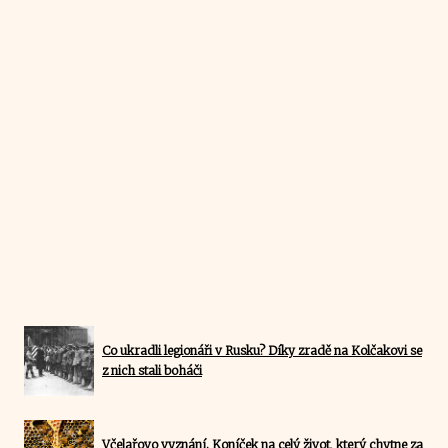
Co ukradli legionáři v Rusku? Díky zradě na Kolčakovi se
z nich stali boháči
Včelařovo vyznání. Koníček na celý život, který chytne za