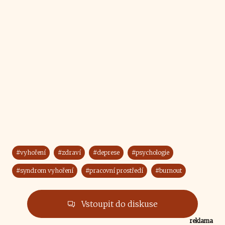
#vyhoření
#zdraví
#deprese
#psychologie
#syndrom vyhoření
#pracovní prostředí
#burnout
Vstoupit do diskuse
reklama