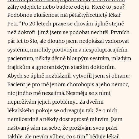
záhy odejdete nebo budete odejiti. Které to jsou?
Podobnou zkušenost má pětačtyřicetiletý lékař
Petr. "Po 20 letech praxe se chovám úplně stejně
než doktoři, jimž jsem se podobat nechtěl. Prvních
pár let to šlo, ale dlouho jsem nedokázal vzdorovat
systému, mnohdy protivným a nespolupracujícím
pacientům, někdy děsně hloupým sestrám, mladým
frajírkům a ignorantským starším doktorům.
Abych se úplně nezbláznil, vytvořil jsem si obranu:
Pacient je pro mě jenom chorobopis a jeho nemoc,
nic jiného mě nezajímá. Nesměju se s nimi,
neprožívám jejich problémy… Za dveřmi
lékařského pokoje se odreaguju tak, že o nich
nemilosrdně a někdy dost sprostě mluvím. Jsem
naštvaný sám na sebe, že prožívám svou práci
takhle, ale nevím vůbec, co s tím," běduje lékař.