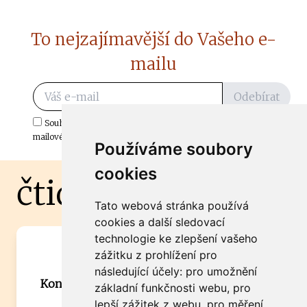
To nejzajímavější do Vašeho e-
mailu
Odebírat
Souhlasím s odběrem důležitých zpráv ze ČtiDoma.cz do mé e-
mailové schránky.
Používáme soubory
cookies
čtidoma.cz
Tato webová stránka používá
cookies a další sledovací
technologie ke zlepšení vašeho
Máte zajímavou informaci? Chcete
zážitku z prohlížení pro
spolupracovat?
následující účely:
pro umožnění
Kontaktujte šéfredaktora Martina Chalupu:
základní funkčnosti webu
,
pro
chalupa@ctidoma.cz
lepší zážitek z webu
,
pro měření