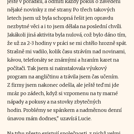
ještě v pořádku, a odmítl každý pokus o zavedení
nějaké novinky z mé strany. Po třech takových
letech jsem už byla schopná řešit jen opravdu
nezbytné věci a i to jsem dělala na poslední chvíli.
Jakákoli jiná aktivita byla nulová, což bylo dáno tím,
že už za 2-3 hodiny v práci se mi chtělo hrozně spát.
Strašně mi vadilo, kolik času strávím nad novinami,
kávou, telefonáty se známými a hraním karet na
počítači. Tak jsem si nainstalovala výukový
program na angličtinu a trávila jsem čas učením.
Z firmy jsem nakonec odešla, ale ještě teď mi jde
mráz po zádech, když si vzpomenu na ty marné
nápady a pokusy a na stovky zbytečných
hodin. Problémy se spánkem a nadměrnou denní
únavou mám dodnes," uzavírá Lucie.
Na trhu přesto existují společnosti, z nichž velmi