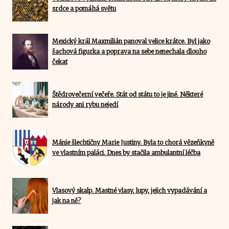
srdce a pomáhá světu
Mexický král Maxmilián panoval velice krátce. Byl jako
šachová figurka a poprava na sebe nenechala dlouho
čekat
Štědrovečerní večeře. Stát od státu to je jiné. Některé
národy ani rybu nejedí
Mánie šlechtičny Marie Justiny. Byla to chorá vězeňkyně
ve vlastním paláci. Dnes by stačila ambulantní léčba
Vlasový skalp. Mastné vlasy, lupy, jejich vypadávání a
jak na ně?