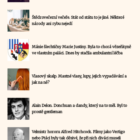
Štědrovečerní večeře. Stát od státu to je jiné. Některé
národy ani rybu nejedí
Mánie šlechtičny Marie Justiny. Byla to chorá vězeňkyně
ve vlastním paláci. Dnes by stačila ambulantní léčba
Vlasový skalp. Mastné vlasy, lupy, jejich vypadávání a
jak na ně?
Alain Delon. Donchuan a dandy, který na to měl. Byl to
prostě gentleman
Velmistr hororu Alfred Hitchcock. Filmy jako Vertigo
nebo Ptáci byly tak děsivé, že při nich diváci museli