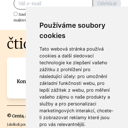
Odebírat
Souhlasím s odběrem důležitých zpráv ze ČtiDoma.cz do mé e-
mailové schránky.
Používáme soubory
cookies
čtidoma.cz
Tato webová stránka používá
cookies a další sledovací
technologie ke zlepšení vašeho
Máte zajímavou informaci? Chcete
zážitku z prohlížení pro
spolupracovat?
následující účely:
pro umožnění
Kontaktujte šéfredaktora Martina Chalupu:
základní funkčnosti webu
,
pro
chalupa@ctidoma.cz
lepší zážitek z webu
,
pro měření
vašeho zájmu o naše produkty a
služby a pro personalizaci
marketingových interakcí
,
chcete-
© Centa, a.s.
li zobrazovat reklamy které jsou
pro vás relevantnější
.
Jakékoli použití obsahu včetně převzetí, šíření či dalšího užití a