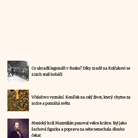
Co ukradli legionáři v Rusku? Díky zradě na Kolčakovi se
z nich stali boháči
Včelařovo vyznání. Koníček na celý život, který chytne za
srdce a pomáhá světu
Mexický král Maxmilián panoval velice krátce. Byl jako
šachová figurka a poprava na sebe nenechala dlouho
čekat