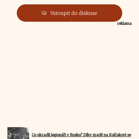
Vstoupit do diskuse
reklama
Co ukradli legionáři v Rusku? Díky zradě na Kolčakovi se