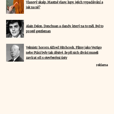
Vlasový skalp. Mastné vlasy, lupy, jejich vypadávání a
jak na ně?
Alain Delon. Donchuan a dandy, který na to měl. Byl to
prostě gentleman
Velmistr hororu Alfred Hitchcock. Filmy jako Vertigo
nebo Ptáci byly tak děsivé, že při nich diváci museli
zavírat oči s otevřenými ústy
reklama