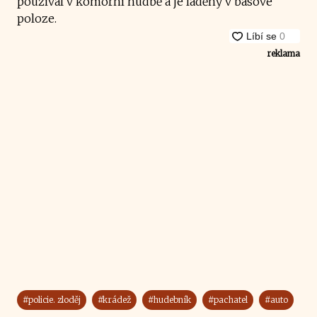
používal v komorní hudbě a je laděný v basové
poloze.
reklama
#policie. zloděj
#krádež
#hudebník
#pachatel
#auto