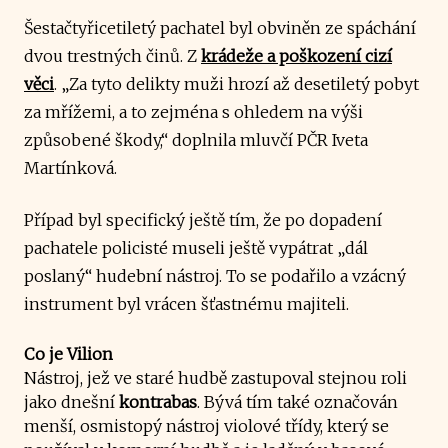
Šestačtyřicetiletý pachatel byl obviněn ze spáchání
dvou trestných činů. Z
krádeže a poškození cizí
věci
. „Za tyto delikty muži hrozí až desetiletý pobyt
za mřížemi, a to zejména s ohledem na výši
způsobené škody,“ doplnila mluvčí PČR Iveta
Martínková.
Případ byl specifický ještě tím, že po dopadení
pachatele policisté museli ještě vypátrat „dál
poslaný“ hudební nástroj. To se podařilo a vzácný
instrument
byl vrácen šťastnému majiteli.
Co je Vilion
Nástroj, jež ve staré hudbě zastupoval stejnou roli
jako dnešní
kontrabas
. Bývá tím také označován
menší, osmistopý nástroj violové třídy, který se