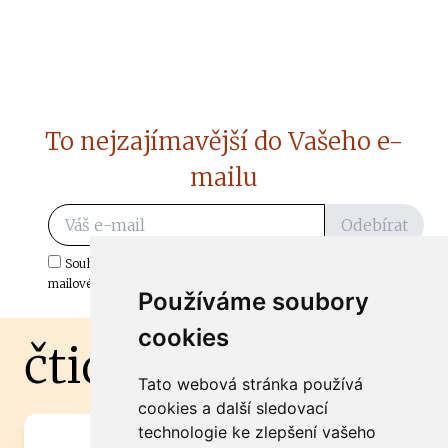
To nejzajímavější do Vašeho e-
mailu
Odebírat
Souhlasím s odběrem důležitých zpráv ze ČtiDoma.cz do mé e-
mailové schránky.
Používáme soubory
cookies
čtidoma.cz
Tato webová stránka používá
cookies a další sledovací
technologie ke zlepšení vašeho