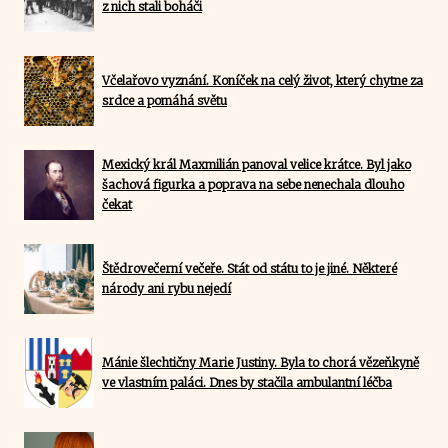
z nich stali boháči
Včelařovo vyznání. Koníček na celý život, který chytne za
srdce a pomáhá světu
Mexický král Maxmilián panoval velice krátce. Byl jako
šachová figurka a poprava na sebe nenechala dlouho
čekat
Štědrovečerní večeře. Stát od státu to je jiné. Některé
národy ani rybu nejedí
Mánie šlechtičny Marie Justiny. Byla to chorá vězeňkyně
ve vlastním paláci. Dnes by stačila ambulantní léčba