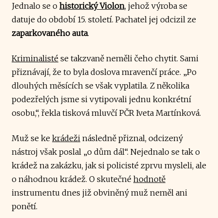
Jednalo se o
historický Violon
, jehož výroba se
datuje do období 15. století. Pachatel jej odcizil ze
zaparkovaného auta
.
Kriminalisté
se takzvaně neměli čeho chytit. Sami
přiznávají, že to byla doslova mravenčí práce. „Po
dlouhých měsících se však vyplatila. Z několika
podezřelých jsme si vytipovali jednu konkrétní
osobu,“, řekla tisková mluvčí PČR Iveta Martínková.
Muž se ke
krádeži
následně přiznal, odcizený
nástroj však poslal „o dům dál“. Nejednalo se tak o
krádež na zakázku, jak si policisté zprvu mysleli, ale
o náhodnou krádež. O skutečné
hodnotě
instrumentu dnes již obviněný muž neměl ani
ponětí.