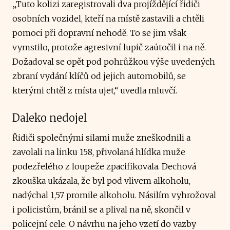
„Tuto kolizi zaregistrovali dva projíždějící řidiči
osobních vozidel, kteří na místě zastavili a chtěli
pomoci při dopravní nehodě. To se jim však
vymstilo, protože agresivní lupič zaútočil i na ně.
Dožadoval se opět pod pohrůžkou výše uvedených
zbraní vydání klíčů od jejich automobilů, se
kterými chtěl z místa ujet,“ uvedla mluvčí.
Daleko nedojel
Řidiči společnými silami muže zneškodnili a
zavolali na linku 158, přivolaná hlídka muže
podezřelého z loupeže zpacifikovala. Dechová
zkouška ukázala, že byl pod vlivem alkoholu,
nadýchal 1,57 promile alkoholu. Násilím vyhrožoval
i policistům, bránil se a plival na ně, skončil v
policejní cele. O návrhu na jeho vzetí do vazby