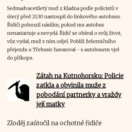
Sedmadvacetiletý muž z Kladna podle policistů v
úterý před 21:30 nastoupil do linkového autobusu.
Řidiči pohrozil násilím, pokud mu autobus
nenastartuje a nevydá. Řidič se obával o svůj život,
vůz vydal, muž s ním odjel. Poblíž železničního
přejezdu u Třebusic havaroval - s autobusem vjel
do příkopu.
Zátah na Kutnohorsku: Policie
zatkla a obvinila muže z
pobodání partnerky a vraždy
její matky
Zloděj zaútočil na ochotné řidiče