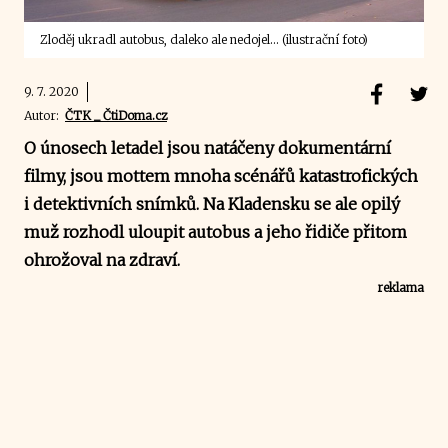
Zloděj ukradl autobus, daleko ale nedojel... (ilustrační foto)
9. 7. 2020
Autor:
ČTK _ ČtiDoma.cz
O únosech letadel jsou natáčeny dokumentární
filmy, jsou mottem mnoha scénářů katastrofických
i detektivních snímků. Na Kladensku se ale opilý
muž rozhodl uloupit autobus a jeho řidiče přitom
ohrožoval na zdraví.
reklama