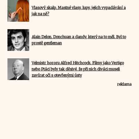
Vlasový skalp. Mastné vlasy, lupy, jejich vypadávání a
jak na ně?
Alain Delon. Donchuan a dandy, který na to měl. Byl to
prostě gentleman
Velmistr hororu Alfred Hitchcock. Filmy jako Vertigo
nebo Ptáci byly tak děsivé, že při nich diváci museli
zavírat oči s otevřenými ústy
reklama