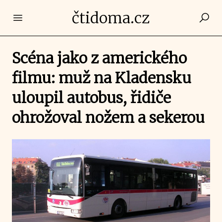
čtidoma.cz
Open main menu
Scéna jako z amerického
filmu: muž na Kladensku
uloupil autobus, řidiče
ohrožoval nožem a sekerou