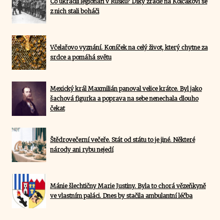
Co ukradli legionáři v Rusku? Díky zradě na Kolčakovi se
z nich stali boháči
Včelařovo vyznání. Koníček na celý život, který chytne za
srdce a pomáhá světu
Mexický král Maxmilián panoval velice krátce. Byl jako
šachová figurka a poprava na sebe nenechala dlouho
čekat
Štědrovečerní večeře. Stát od státu to je jiné. Některé
národy ani rybu nejedí
Mánie šlechtičny Marie Justiny. Byla to chorá vězeňkyně
ve vlastním paláci. Dnes by stačila ambulantní léčba