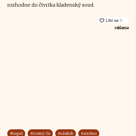
rozhodne do čtvrtka kladenský soud.
reklama
#loupež
#trestný čin
#násilník
#autobus