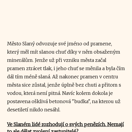
Město Slaný odvozuje své jméno od pramene,
který měl mít slanou chuť díky v něm obsaženým
minerálům. Jenže už při vzniku města začal
pramen ztrácet tlak, i jeho chuť se měnila a byla čím
dál tím méně slaná. Až nakonec pramen v centru
města sice zůstal, jenže úplně bez chuti a přitom s
vodou, která není pitná. Navíc kolem dokola je
postavena ošklivá betonová "budka", na kterou už
desetiletí nikdo nesáhl.
Ve Slaném lidé rozhodují o svých penězích. Nemají
to ale dělat zvolení zastupitelé?