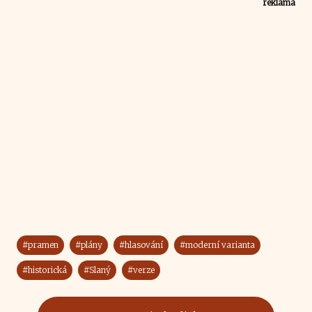
reklama
#pramen
#plány
#hlasování
#moderní varianta
#historická
#Slaný
#verze