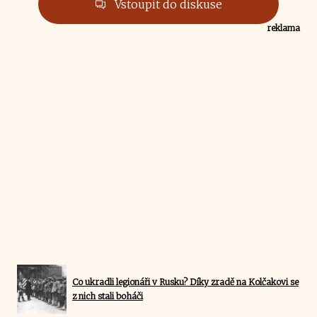
Vstoupit do diskuse
reklama
Co ukradli legionáři v Rusku? Díky zradě na Kolčakovi se
z nich stali boháči