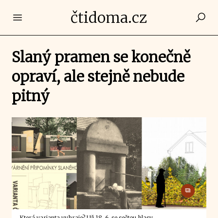
čtidoma.cz
Open main menu
Slaný pramen se konečně
opraví, ale stejně nebude
pitný
Která varianta vyhraje? Už 18. 6. se sečtou hlasy