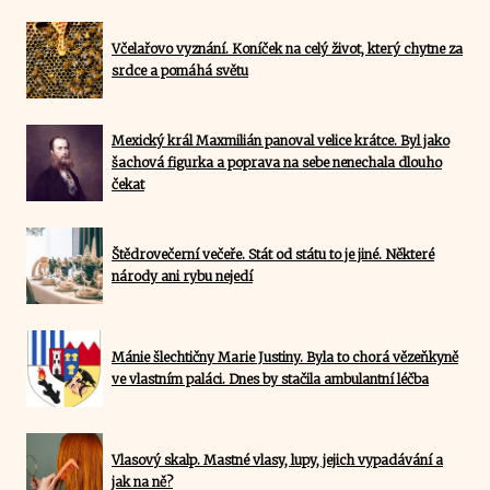
Včelařovo vyznání. Koníček na celý život, který chytne za
srdce a pomáhá světu
Mexický král Maxmilián panoval velice krátce. Byl jako
šachová figurka a poprava na sebe nenechala dlouho
čekat
Štědrovečerní večeře. Stát od státu to je jiné. Některé
národy ani rybu nejedí
Mánie šlechtičny Marie Justiny. Byla to chorá vězeňkyně
ve vlastním paláci. Dnes by stačila ambulantní léčba
Vlasový skalp. Mastné vlasy, lupy, jejich vypadávání a
jak na ně?