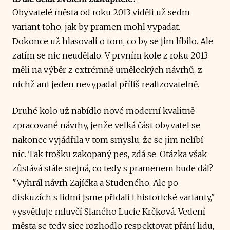
Obyvatelé města od roku 2013 viděli už sedm
variant toho, jak by pramen mohl vypadat.
Dokonce už hlasovali o tom, co by se jim líbilo. Ale
zatím se nic neudělalo. V prvním kole z roku 2013
měli na výběr z extrémně uměleckých návrhů, z
nichž ani jeden nevypadal příliš realizovatelně.
Druhé kolo už nabídlo nové moderní kvalitně
zpracované návrhy, jenže velká část obyvatel se
nakonec vyjádřila v tom smyslu, že se jim nelíbí
nic. Tak trošku zakopaný pes, zdá se. Otázka však
zůstává stále stejná, co tedy s pramenem bude dál?
"Vyhrál návrh Zajíčka a Studeného. Ale po
diskuzích s lidmi jsme přidali i historické varianty,"
vysvětluje mluvčí Slaného Lucie Krčková. Vedení
města se tedy sice rozhodlo respektovat přání lidu,