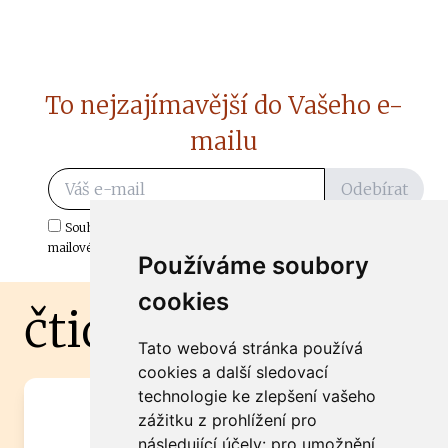
To nejzajímavější do Vašeho e-
mailu
Odebírat
Souhlasím s odběrem důležitých zpráv ze ČtiDoma.cz do mé e-
mailové schránky.
Používáme soubory
cookies
čtidoma.cz
Tato webová stránka používá
cookies a další sledovací
technologie ke zlepšení vašeho
Máte zajímavou informaci? Chcete
zážitku z prohlížení pro
spolupracovat?
následující účely:
pro umožnění