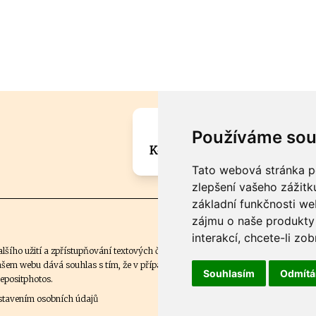
Máte zajímavou informa
Používáme sou
Kontaktujte šéfredaktora Mar
Tato webová stránka po
zlepšení vašeho zážitku
základní funkčnosti w
zájmu o naše produkty 
interakcí
,
chcete-li zob
 dalšího užití a zpřístupňování textových či obrazových materiálů bez písemného 
ašem webu dává souhlas s tím, že v případě, že se stane výhercem této soutěže,
Souhlasím
Odmít
epositphotos
.
stavením osobních údajů