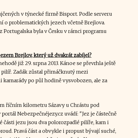
jčených v týnecké firmě Bisport. Podle serveru
ání o problematických jezech včetně Brejlova.
 Portugalska byla v Česku v rámci programu
ezem Brejlov, který už dvakrát zabíjel?
hodě již 29. srpna 2013. Kánoe se převrhla ještě
ý pilíř. Zadák zůstal přimáčknutý mezi
mi kamarády po půl hodině vysvobozen, ale za
ém říčním kilometru Sázavy u Chrástu pod
ortál Nebezpečnéjezy.cz uvádí: "Jez je částečně
é části jezu jsou dva polorozpadlé pilíře, kam i
roud. Pravá část a obvykle i propust bývají suché,