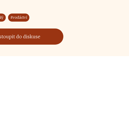
lý
#vodáctví
stoupit do diskuse