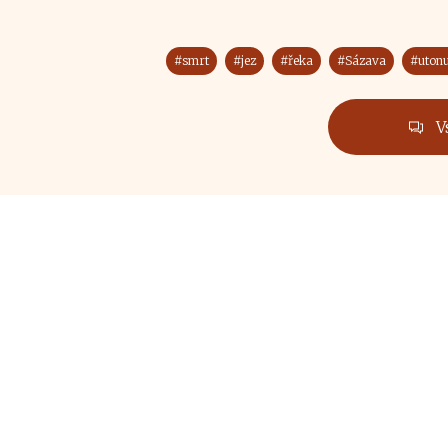
#smrt
#jez
#řeka
#Sázava
#utonu
V