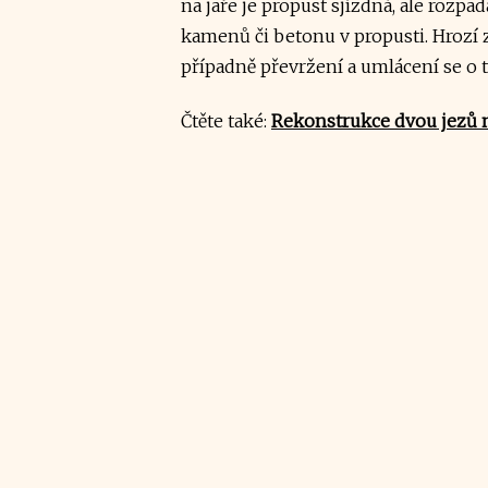
na jaře je propust sjízdná, ale rozpa
kamenů či betonu v propusti. Hrozí z
případně převržení a umlácení se o t
Čtěte také:
Rekonstrukce dvou jezů n