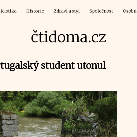
icistika
Historie
Zdraví a styl
Společnost
Osobn
čtidoma.cz
rtugalský student utonul