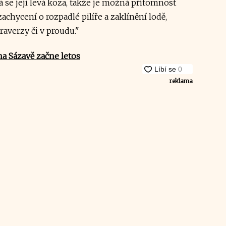
dá se její levá koza, takže je možná přítomnost
achycení o rozpadlé pilíře a zaklínění lodě,
raverzy či v proudu."
a Sázavě začne letos
reklama