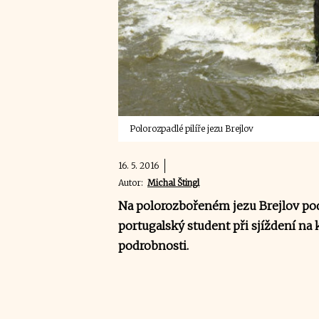
Polorozpadlé pilíře jezu Brejlov
16. 5. 2016
Autor:
Michal Štingl
Na polorozbořeném jezu Brejlov po
portugalský student při sjíždení na k
podrobnosti.