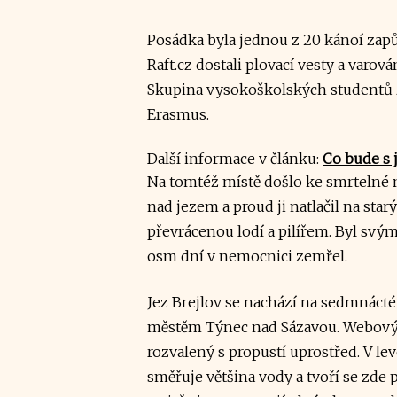
Posádka byla jednou z 20 kánoí zapů
Raft.cz dostali plovací vesty a varov
Skupina vysokoškolských studentů z
Erasmus.
Další informace v článku:
Co bude s j
Na tomtéž místě došlo ke smrtelné ne
nad jezem a proud ji natlačil na star
převrácenou lodí a pilířem. Byl svý
osm dní v nemocnici zemřel.
Jez Brejlov se nachází na sedmnáct
městěm Týnec nad Sázavou. Webový p
rozvalený s propustí uprostřed. V lev
směřuje většina vody a tvoří se zde p