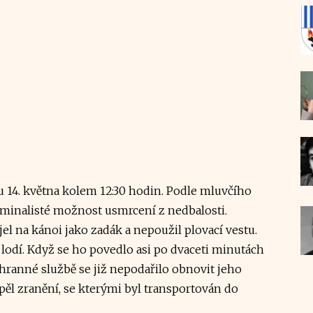
u 14. května kolem 12:30 hodin. Podle mluvčího
iminalisté možnost usmrcení z nedbalosti.
jel na kánoi jako zadák a nepoužil plovací vestu.
 lodí. Když se ho povedlo asi po dvaceti minutách
hranné službě se již nepodařilo obnovit jeho
pěl zranění, se kterými byl transportován do