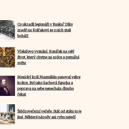
Co ukradli legionáři v Rusku? Díky
zradě na Kolčakovi se z nich stali
boháči
Včelařovo vyznání. Koníček na celý
život, který chytne za srdce a pomáhá
světu
Mexický král Maxmilián panoval velice
krátce. Byl jako šachová figurka a
poprava na sebe nenechala dlouho
čekat
Štědrovečerní večeře. Stát od státu to je
jiné. Některé národy ani rybu nejedí