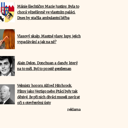
Mánie šlechtičny Marie Justiny. Byla to
chorá vězeňkyně ve vlastním paláci.
Dnes by stačila ambulantní léčba
Vlasový skalp. Mastné vlasy, lupy, jejich
vypadávání a jak na ně?
Alain Delon. Donchuan a dandy, který
na to měl. Byl to prostě gentleman
Velmistr hororu Alfred Hitchcock.
Filmy jako Vertigo nebo Ptáci byly tak
děsivé, že při nich diváci museli zavírat
oči s otevřenými ústy
reklama