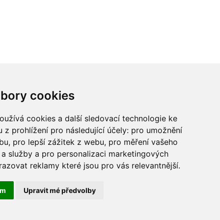
ci? Chcete spolupracovat?
bory cookies
tina Chalupu:
chalupa@ctidoma.cz
užívá cookies a další sledovací technologie ke
 z prohlížení pro následující účely:
pro umožnění
ebu
,
pro lepší zážitek z webu
,
pro měření vašeho
a služby a pro personalizaci marketingových
razovat reklamy které jsou pro vás relevantnější
.
souhlasu společnosti Centa,a.s. je zakázáno.
 může být jeho jméno na webu publikováno. Centa,
ám
Upravit mé předvolby