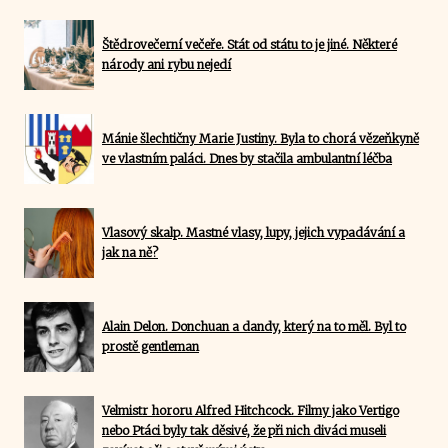
Štědrovečerní večeře. Stát od státu to je jiné. Některé
národy ani rybu nejedí
Mánie šlechtičny Marie Justiny. Byla to chorá vězeňkyně
ve vlastním paláci. Dnes by stačila ambulantní léčba
Vlasový skalp. Mastné vlasy, lupy, jejich vypadávání a
jak na ně?
Alain Delon. Donchuan a dandy, který na to měl. Byl to
prostě gentleman
Velmistr hororu Alfred Hitchcock. Filmy jako Vertigo
nebo Ptáci byly tak děsivé, že při nich diváci museli