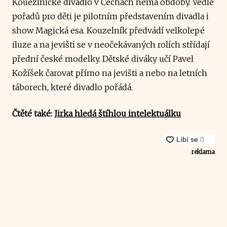
Kouezlnické divadlo v Čechách nemá obdoby. Vedle
pořadů pro děti je pilotním představením divadla i
show Magická esa. Kouzelník předvádí velkolepé
iluze a na jevišti se v neočekávaných rolích střídají
přední české modelky. Dětské diváky učí Pavel
Kožíšek čarovat přímo na jevišti a nebo na letních
táborech, které divadlo pořádá.
Čtěté také:
Jirka hledá štíhlou intelektuálku
reklama