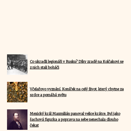
Co ukradli legionáři v Rusku? Díky zradě na Kolčakovi se
z nich stali boháči
Včelařovo vyznání. Koníček na celý život, který chytne za
srdce a pomáhá světu
Mexický král Maxmilián panoval velice krátce. Byl jako
šachová figurka a poprava na sebe nenechala dlouho
čekat