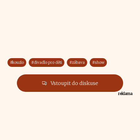
#kouzlo
#divadlo pro děti
#zábava
#show
Vstoupit do diskuse
reklama