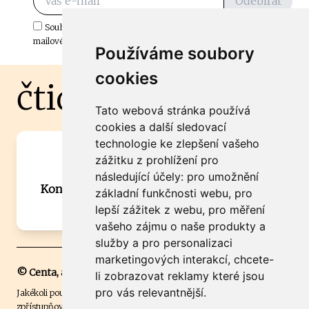
Odebírat
Souhlasím s odběrem důležitých zpráv ze ČtiDoma.cz do mé e-
mailové schránky.
Používáme soubory
cookies
čtidoma.cz
Tato webová stránka používá
cookies a další sledovací
technologie ke zlepšení vašeho
Máte zajímavou informaci? Chcete
zážitku z prohlížení pro
spolupracovat?
následující účely:
pro umožnění
Kontaktujte šéfredaktora Martina Chalupu:
základní funkčnosti webu
,
pro
chalupa@ctidoma.cz
lepší zážitek z webu
,
pro měření
vašeho zájmu o naše produkty a
služby a pro personalizaci
marketingových interakcí
,
chcete-
© Centa, a.s.
li zobrazovat reklamy které jsou
pro vás relevantnější
.
Jakékoli použití obsahu včetně převzetí, šíření či dalšího užití a
zpřístupňování textových či obrazových materiálů bez písemného