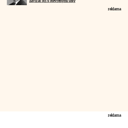
zavírat oči s otevřenými ústy
reklama
reklama