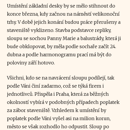
Umístění základní desky by se mělo stihnout do
konce března, kdy začnou na náměstí velikonoční
trhy. V době jejich konání budou práce přerušeny a
staveniště vyklizeno. Stavba podstavce repliky,
sloupu se sochou Panny Marie a balustrády, která ji
bude obklopovat, by měla podle sochaře začít 24.
dubna a podle harmonogramu prací má být do
poloviny září hotovo.
Všichni, kdo se na navrácení sloupu podílejí, tak
podle Váni činí zadarmo, což se týká firem i
jednotlivců. Přispěla i Praha, která za běžných
okolností vybírá v podobných případech poplatek
za zábor staveniště. Vzhledem k umístění by
poplatek podle Váni vyšel asi na milion korun,
město se však rozhodlo ho odpustit. Sloup po