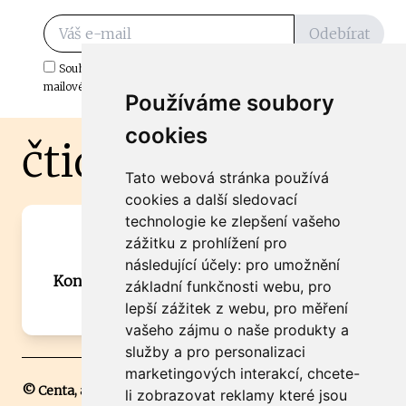
Odebírat
Souhlasím s odběrem důležitých zpráv ze ČtiDoma.cz do mé e-
mailové schránky.
Používáme soubory
cookies
čtidoma.cz
Tato webová stránka používá
cookies a další sledovací
technologie ke zlepšení vašeho
Máte zajímavou informaci? Chcete
zážitku z prohlížení pro
spolupracovat?
následující účely:
pro umožnění
Kontaktujte šéfredaktora Martina Chalupu:
základní funkčnosti webu
,
pro
chalupa@ctidoma.cz
lepší zážitek z webu
,
pro měření
vašeho zájmu o naše produkty a
služby a pro personalizaci
marketingových interakcí
,
chcete-
© Centa, a.s.
li zobrazovat reklamy které jsou