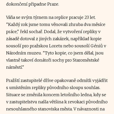
dokončení připadne Praze.
Váňa se svým týmem na replice pracuje 23 let.
"Každý rok jsme tomu věnovali zhruba dva měsíce
práce," řekl sochař. Dodal, že vytvoření repliky v
zásadě dotoval z jiných zakázek, například kopie
sousoší pro pražskou Loretu nebo sousoší Géniů v
Národním muzeu. "Tyto kopie, co jsem dělal, jsou
vlastně takoví donátoři sochy pro Staroměstské
náměstí."
Pražští zastupitelé dříve opakovaně odmítli vyjádřit
s umístěním repliky původního sloupu souhlas.
Situace se změnila koncem letošního ledna, kdy se
v zastupitelstvu našla většina k revokaci původního
nesouhlasného stanoviska města. V návaznosti na