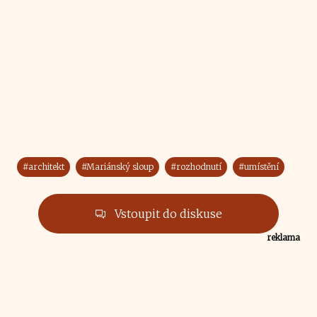
#architekt
#Mariánský sloup
#rozhodnutí
#umístění
Vstoupit do diskuse
reklama