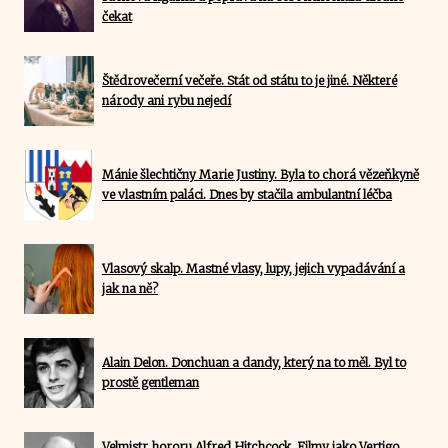
čekat
Štědrovečerní večeře. Stát od státu to je jiné. Některé
národy ani rybu nejedí
Mánie šlechtičny Marie Justiny. Byla to chorá vězeňkyně
ve vlastním paláci. Dnes by stačila ambulantní léčba
Vlasový skalp. Mastné vlasy, lupy, jejich vypadávání a
jak na ně?
Alain Delon. Donchuan a dandy, který na to měl. Byl to
prostě gentleman
Velmistr hororu Alfred Hitchcock. Filmy jako Vertigo