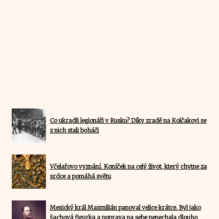
Co ukradli legionáři v Rusku? Díky zradě na Kolčakovi se
z nich stali boháči
Včelařovo vyznání. Koníček na celý život, který chytne za
srdce a pomáhá světu
Mexický král Maxmilián panoval velice krátce. Byl jako
šachová figurka a poprava na sebe nenechala dlouho