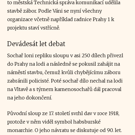
to městská Technická správa komunikací udělila
stavbě zábor. Podle Váni se nyní všechny
organizace včetně například radnice Prahy 1 k
projektu staví vstřícně.
Devádesát let debat
Sochař loni repliku sloupu v asi 250 dílech přivezl
do Prahy na lodi a následně se pokusil zahájit na
náměstí stavbu, čemuž kvůli chybějícímu záboru
zabránili policisté. Poté sochař dílo nechal na lodi
na Vltavě a s týmem kamenosochařů dál pracoval
na jeho dokončení.
Původní sloup ze 17. století svrhl dav v roce 1918,
protože v něm viděl symbol habsburské
monarchie. O jeho návratu se diskutuje od 90. let.