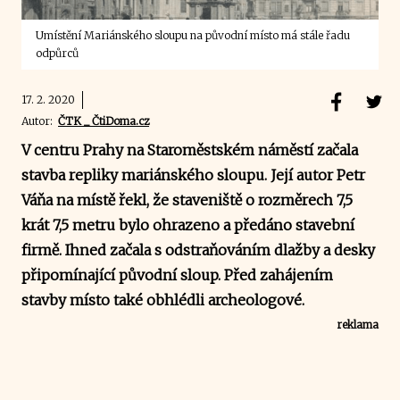
Umístění Mariánského sloupu na původní místo má stále řadu
odpůrců
17. 2. 2020
Autor:
ČTK _ ČtiDoma.cz
V centru Prahy na Staroměstském náměstí začala
stavba repliky mariánského sloupu. Její autor Petr
Váňa na místě řekl, že staveniště o rozměrech 7,5
krát 7,5 metru bylo ohrazeno a předáno stavební
firmě. Ihned začala s odstraňováním dlažby a desky
připomínající původní sloup. Před zahájením
stavby místo také obhlédli archeologové.
reklama