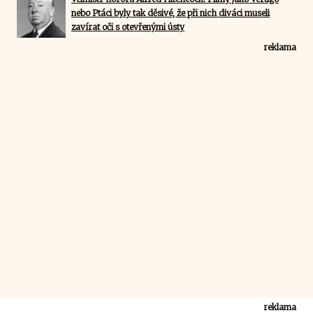
nebo Ptáci byly tak děsivé, že při nich diváci museli
zavírat oči s otevřenými ústy
reklama
reklama