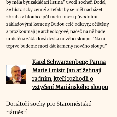
by měla být zakládací listina," uvedl sochař. Dodal,
že historicky cenný artefakt by se měl nacházet
zhruba v hloubce půl metru mezi původními
základovými kameny. Budou celé odkryty, očištěny
a prozkoumají je archeologové, načež na ně bude
umístěna základová deska nového sloupu. "Na ni
teprve budeme moci dát kameny nového sloupu."
Karel Schwarzenberg: Panna
Marie i mistr Jan ať žehnají
radním, kteří rozhodli o
vztyčení Mariánského sloupu
Donátoři sochy pro Staroměstské
náměstí