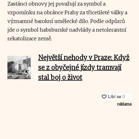
Zastánci obnovy jej považují za symbol a
vzpomínku na obránce Prahy za třicetileté války a
významné barokní umělecké dílo. Podle odpůrců
jde o symbol habsburské nadvlády a netolerantní
rekatolizace země.
Největší nehody v Praze: Když
se z obyčejné jízdy tramvají
stal boj o život
reklama