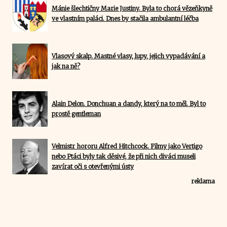
Mánie šlechtičny Marie Justiny. Byla to chorá vězeňkyně
ve vlastním paláci. Dnes by stačila ambulantní léčba
Vlasový skalp. Mastné vlasy, lupy, jejich vypadávání a
jak na ně?
Alain Delon. Donchuan a dandy, který na to měl. Byl to
prostě gentleman
Velmistr hororu Alfred Hitchcock. Filmy jako Vertigo
nebo Ptáci byly tak děsivé, že při nich diváci museli
zavírat oči s otevřenými ústy
reklama