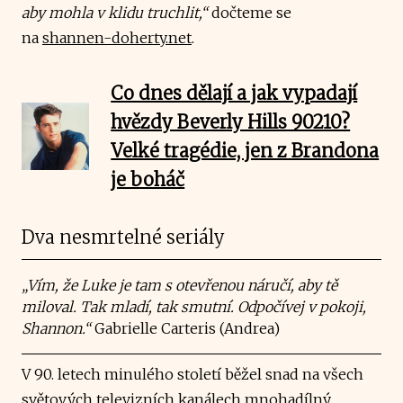
aby mohla v klidu truchlit,“
dočteme se
na
shannen-doherty.net
.
Co dnes dělají a jak vypadají
hvězdy Beverly Hills 90210?
Velké tragédie, jen z Brandona
je boháč
Dva nesmrtelné seriály
„Vím, že Luke je tam s otevřenou náručí, aby tě
miloval. Tak mladí, tak smutní. Odpočívej v pokoji,
Shannon.“
Gabrielle Carteris (Andrea)
V 90. letech minulého století běžel snad na všech
světových televizních kanálech mnohadílný