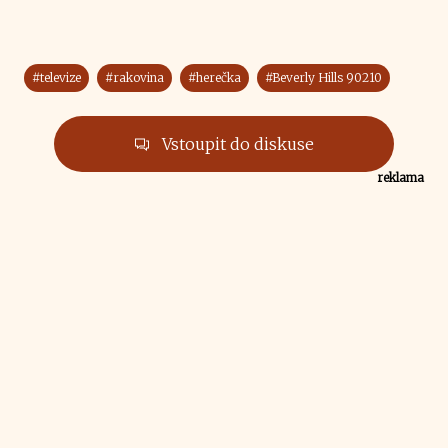
#televize
#rakovina
#herečka
#Beverly Hills 90210
Vstoupit do diskuse
reklama