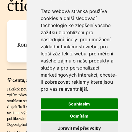
čtidoma.cz
Tato webová stránka používá
cookies a další sledovací
technologie ke zlepšení vašeho
Máte zajímavou informaci? Chcete
zážitku z prohlížení pro
spolupracovat?
následující účely:
pro umožnění
Kontaktujte šéfredaktora Martina Chalupu:
základní funkčnosti webu
,
pro
chalupa@ctidoma.cz
lepší zážitek z webu
,
pro měření
vašeho zájmu o naše produkty a
služby a pro personalizaci
marketingových interakcí
,
chcete-
© Centa, a.s.
li zobrazovat reklamy které jsou
pro vás relevantnější
.
Jakékoli použití obsahu včetně převzetí, šíření či dalšího užití a
zpřístupňování textových či obrazových materiálů bez písemného
souhlasu společnosti Centa,a.s. je zakázáno. Čtenář svým přihlášením
Souhlasím
do jakékoli soutěže na našem webu dává souhlas s tím, že v případě, že
se stane výhercem této soutěže, může být jeho jméno na webu
Odmítám
publikováno. Centa, a.s. využívala licenci ČTK a využívá fotografie z
Depositphotos
.
Upravit mé předvolby