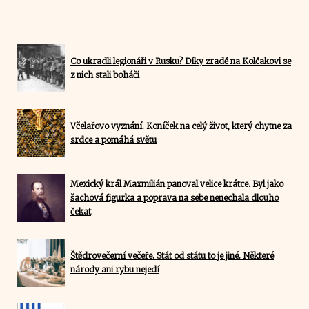
Co ukradli legionáři v Rusku? Díky zradě na Kolčakovi se
z nich stali boháči
Včelařovo vyznání. Koníček na celý život, který chytne za
srdce a pomáhá světu
Mexický král Maxmilián panoval velice krátce. Byl jako
šachová figurka a poprava na sebe nenechala dlouho
čekat
Štědrovečerní večeře. Stát od státu to je jiné. Některé
národy ani rybu nejedí