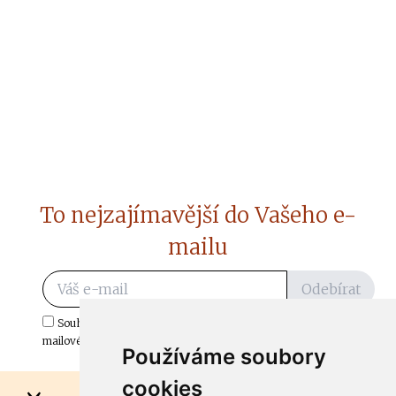
To nejzajímavější do Vašeho e-
mailu
Odebírat
Souhlasím s odběrem důležitých zpráv ze ČtiDoma.cz do mé e-
mailové schránky.
Používáme soubory
cookies