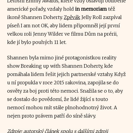
Letošní Emmy Awards, které vždy oslavují oblíbené
americké pořady, vzdaly hold
in memoriam
též
ikoně Shannen Doherty.
Zpěvák
Jelly Roll zazpíval
píseň I am not OK, aby lidem připomněl její první
velkou roli Jenny Wilder ve filmu Dům na prérii,
kde jí bylo pouhých 11 let.
Shannen byla mimo jiné protagonistkou reality
show Breaking up with Shannen Doherty, kde
pomáhala lidem řešit jejich partnerské vztahy. Když
u ní propukla v roce 2015 rakovina, zapojila se do
osvěty za boj proti této nemoci. Snažila se o to, aby
se dostalo do povědomí, že lidé žijící s touto
nemocí mohou mít stále plnohodnotný život. A
nejen proto právem patří do síně slávy.
Zdroje: autorský článek spolu s dalšími zdroji