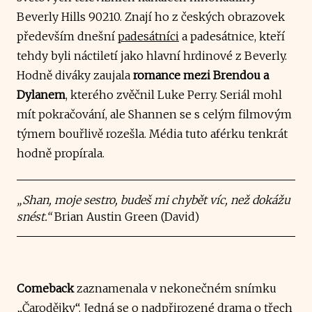
Beverly Hills 90210. Znají ho z českých obrazovek
především dnešní
padesátníci
a padesátnice, kteří
tehdy byli náctiletí jako hlavní hrdinové z Beverly.
Hodně diváky zaujala
romance mezi Brendou a
Dylanem
, kterého zvěčnil Luke Perry. Seriál mohl
mít pokračování, ale Shannen se s celým filmovým
týmem bouřlivě rozešla. Média tuto aférku tenkrát
hodně propírala.
„Shan, moje sestro, budeš mi chybět víc, než dokážu
snést.“
Brian Austin Green (David)
Comeback
zaznamenala v nekonečném snímku
„Čarodějky“. Jedná se o nadpřirozené drama o třech