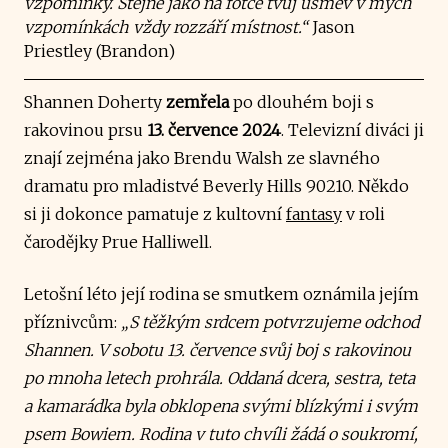
vzpomínky. Stejně jako na fotce tvůj úsměv v mých
vzpomínkách vždy rozzáří místnost.“
Jason
Priestley (Brandon)
Shannen Doherty
zemřela
po dlouhém boji s
rakovinou prsu
13. července 2024
. Televizní diváci ji
znají zejména jako Brendu Walsh ze slavného
dramatu pro mladistvé Beverly Hills 90210. Někdo
si ji dokonce pamatuje z kultovní
fantasy
v roli
čarodějky Prue Halliwell.
Letošní léto její rodina se smutkem oznámila jejím
příznivcům:
„S těžkým srdcem potvrzujeme odchod
Shannen. V sobotu 13. července svůj boj s rakovinou
po mnoha letech prohrála. Oddaná dcera, sestra, teta
a kamarádka byla obklopena svými blízkými i svým
psem Bowiem. Rodina v tuto chvíli žádá o soukromí,