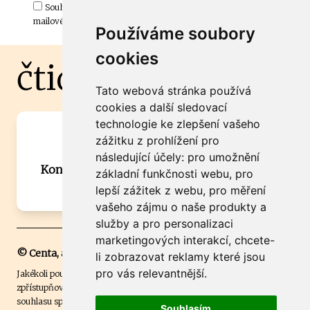
Souhlasím s odběrem důležitých zpráv ze ČtiDoma.cz do mé e-
mailové schránky.
Používáme soubory
cookies
čtidoma.cz
Tato webová stránka používá
cookies a další sledovací
technologie ke zlepšení vašeho
Máte zajímavou informaci? Chcete
zážitku z prohlížení pro
spolupracovat?
následující účely:
pro umožnění
Kontaktujte šéfredaktora Martina Chalupu:
základní funkčnosti webu
,
pro
chalupa@ctidoma.cz
lepší zážitek z webu
,
pro měření
vašeho zájmu o naše produkty a
služby a pro personalizaci
marketingových interakcí
,
chcete-
© Centa, a.s.
li zobrazovat reklamy které jsou
pro vás relevantnější
.
Jakékoli použití obsahu včetně převzetí, šíření či dalšího užití a
zpřístupňování textových či obrazových materiálů bez písemného
souhlasu společnosti Centa,a.s. je zakázáno. Čtenář svým přihlášením
Souhlasím