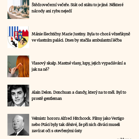
Štědrovečerní večeře. Stát od státu to je jiné. Některé
národy ani rybu nejedí
Mánie šlechtičny Marie Justiny. Byla to chorá vězeňkyně
ve vlastním paláci. Dnes by stačila ambulantní léčba
Vlasový skalp. Mastné vlasy, lupy, jejich vypadávání a
jak na ně?
Alain Delon. Donchuan a dandy, který na to měl. Byl to
prostě gentleman
Velmistr hororu Alfred Hitchcock. Filmy jako Vertigo
nebo Ptáci byly tak děsivé, že při nich diváci museli
zavírat oči s otevřenými ústy