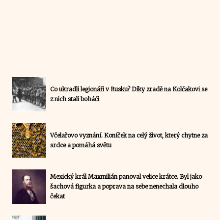
Co ukradli legionáři v Rusku? Díky zradě na Kolčakovi se
z nich stali boháči
Včelařovo vyznání. Koníček na celý život, který chytne za
srdce a pomáhá světu
Mexický král Maxmilián panoval velice krátce. Byl jako
šachová figurka a poprava na sebe nenechala dlouho
čekat