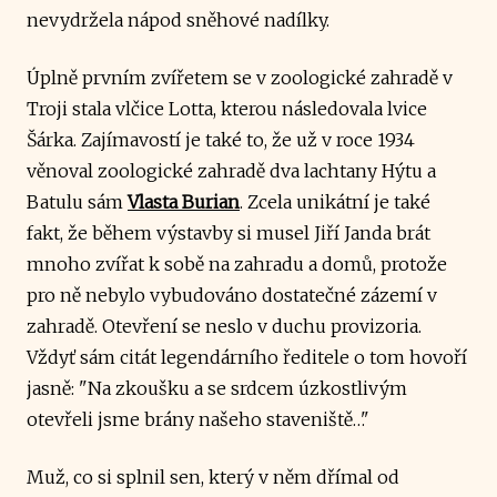
nevydržela nápod sněhové nadílky.
Úplně prvním zvířetem se v zoologické zahradě v
Troji stala vlčice Lotta, kterou následovala lvice
Šárka. Zajímavostí je také to, že už v roce 1934
věnoval zoologické zahradě dva lachtany Hýtu a
Batulu sám
Vlasta Burian
. Zcela unikátní je také
fakt, že během výstavby si musel Jiří Janda brát
mnoho zvířat k sobě na zahradu a domů, protože
pro ně nebylo vybudováno dostatečné zázemí v
zahradě. Otevření se neslo v duchu provizoria.
Vždyť sám citát legendárního ředitele o tom hovoří
jasně: "Na zkoušku a se srdcem úzkostlivým
otevřeli jsme brány našeho staveniště…"
Muž, co si splnil sen, který v něm dřímal od