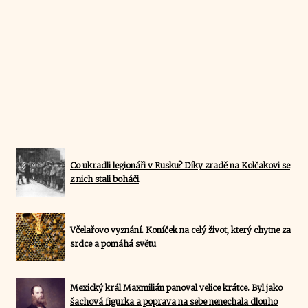
Co ukradli legionáři v Rusku? Díky zradě na Kolčakovi se
z nich stali boháči
Včelařovo vyznání. Koníček na celý život, který chytne za
srdce a pomáhá světu
Mexický král Maxmilián panoval velice krátce. Byl jako
šachová figurka a poprava na sebe nenechala dlouho