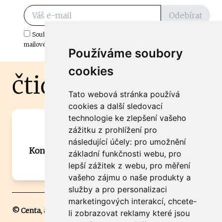
Odebírat
Souhlasím s odběrem důležitých zpráv ze ČtiDoma.cz do mé e-
mailové schránky.
Používáme soubory
cookies
čtidoma.cz
Tato webová stránka používá
cookies a další sledovací
technologie ke zlepšení vašeho
Máte zajímavou informaci? Chcete
zážitku z prohlížení pro
spolupracovat?
následující účely:
pro umožnění
Kontaktujte šéfredaktora Martina Chalupu:
základní funkčnosti webu
,
pro
chalupa@ctidoma.cz
lepší zážitek z webu
,
pro měření
vašeho zájmu o naše produkty a
služby a pro personalizaci
marketingových interakcí
,
chcete-
© Centa, a.s.
li zobrazovat reklamy které jsou