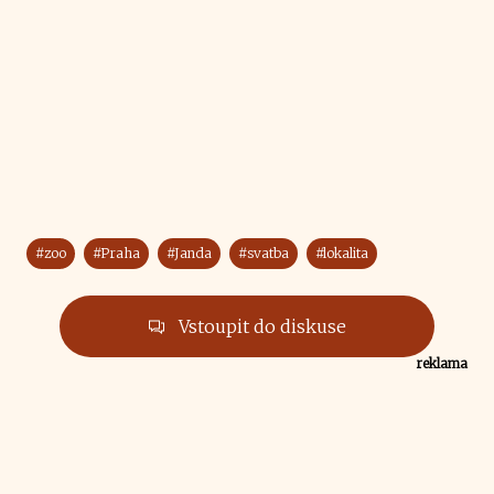
#zoo
#Praha
#Janda
#svatba
#lokalita
Vstoupit do diskuse
reklama