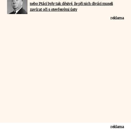
nebo Ptáci byly tak děsivé, že při nich diváci museli
zavírat oči s otevřenými ústy
reklama
reklama