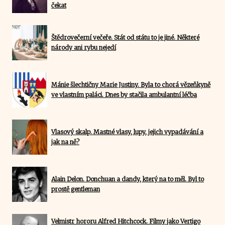
čekat
Štědrovečerní večeře. Stát od státu to je jiné. Některé
národy ani rybu nejedí
Mánie šlechtičny Marie Justiny. Byla to chorá vězeňkyně
ve vlastním paláci. Dnes by stačila ambulantní léčba
Vlasový skalp. Mastné vlasy, lupy, jejich vypadávání a
jak na ně?
Alain Delon. Donchuan a dandy, který na to měl. Byl to
prostě gentleman
Velmistr hororu Alfred Hitchcock. Filmy jako Vertigo