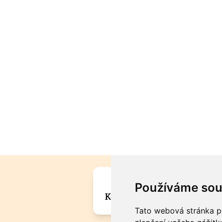
Máte zajímavou informa
Používáme sou
Kontaktujte šéfredaktora Mar
Tato webová stránka po