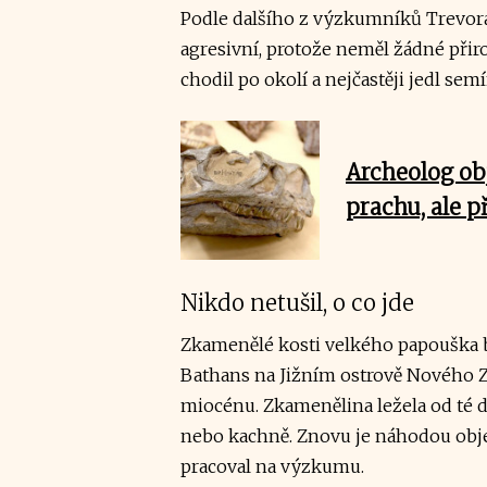
Podle dalšího z výzkumníků Trevor
agresivní, protože neměl žádné přir
chodil po okolí a nejčastěji jedl se
Archeolog ob
prachu, ale 
Nikdo netušil, o co jde
Zkamenělé kosti velkého papouška by
Bathans na Jižním ostrově Nového Zé
miocénu. Zkamenělina ležela od té do
nebo kachně. Znovu je náhodou objev
pracoval na výzkumu.