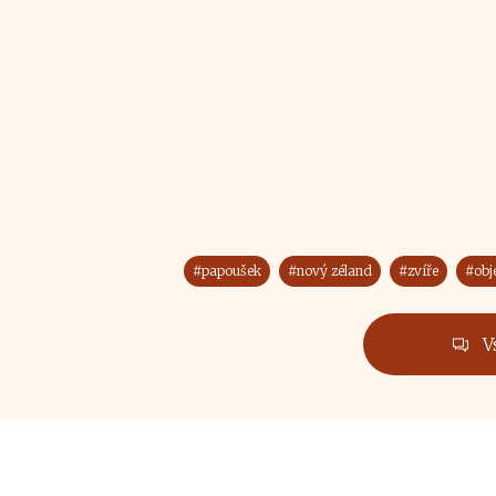
#papoušek
#nový zéland
#zvíře
#obj
V