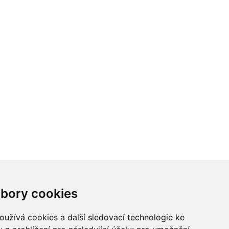
ci? Chcete spolupracovat?
bory cookies
tina Chalupu:
chalupa@ctidoma.cz
užívá cookies a další sledovací technologie ke