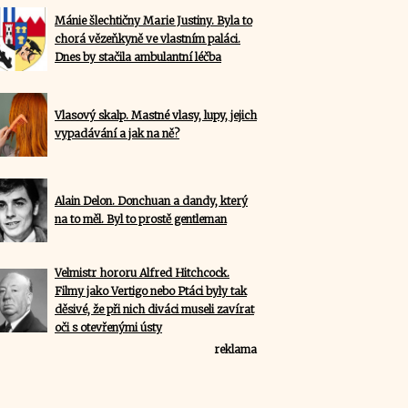
Mánie šlechtičny Marie Justiny. Byla to
chorá vězeňkyně ve vlastním paláci.
Dnes by stačila ambulantní léčba
Vlasový skalp. Mastné vlasy, lupy, jejich
vypadávání a jak na ně?
Alain Delon. Donchuan a dandy, který
na to měl. Byl to prostě gentleman
Velmistr hororu Alfred Hitchcock.
Filmy jako Vertigo nebo Ptáci byly tak
děsivé, že při nich diváci museli zavírat
oči s otevřenými ústy
reklama