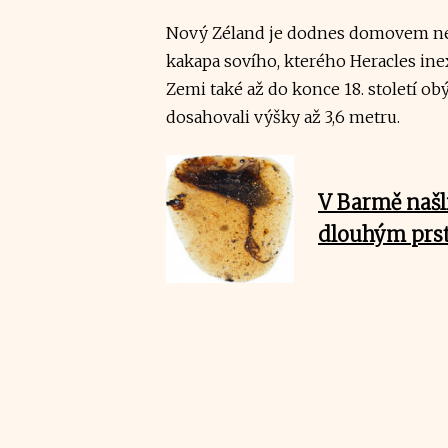
Nový Zéland je dodnes domovem nej
kakapa sovího, kterého Heracles ine
Zemi také až do konce 18. století obý
dosahovali výšky až 3,6 metru.
V Barmě našli
dlouhým prs