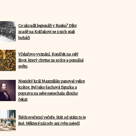
Co ukradli legionáři v Rusku? Díky
zradě na Kolčakovi se z nich stali
boháči
Včelařovo vyznání. Koníček na celý
život, který chytne za srdce a pomáhá
světu
Mexický král Maxmilián panoval velice
krátce. Byl jako šachová figurka a
poprava na sebe nenechala dlouho
čekat
Štědrovečerní večeře. Stát od státu to je
jiné. Některé národy ani rybu nejedí