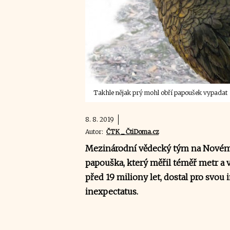
Takhle nějak prý mohl obří papoušek vypadat
8. 8. 2019
Autor:
ČTK _ ČtiDoma.cz
Mezinárodní vědecký tým na Novém
papouška, který měřil téměř metr a v
před 19 miliony let, dostal pro svou
inexpectatus.