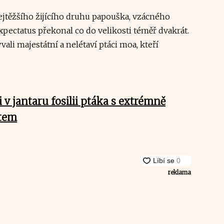
těžšího žijícího druhu papouška, vzácného
xpectatus překonal co do velikosti téměř dvakrát.
vali majestátní a nelétaví ptáci moa, kteří
 v jantaru fosilii ptáka s extrémně
tem
reklama