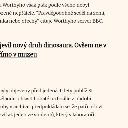
a Worthyho však pták podle všeho nebyl
ozené nepřátele. "Pravděpodobně seděl na zemi,
mínka nebo ořechy," cituje Worthyho server BBC.
jevil nový druh dinosaura. Ovšem ne v
přímo v muzeu
ly objeveny před jedenácti lety poblíž St.
landu, oblasti bohaté na fosilie z období
by v archivu, předpokládalo se, že patří orlovi
il až jeden ze studentů, který v laboratoři