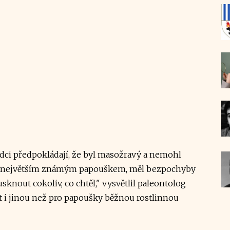
dci předpokládají, že byl masožravý a nemohl
ž je největším známým papouškem, měl bezpochyby
knout cokoliv, co chtěl," vysvětlil paleontolog
st i jinou než pro papoušky běžnou rostlinnou