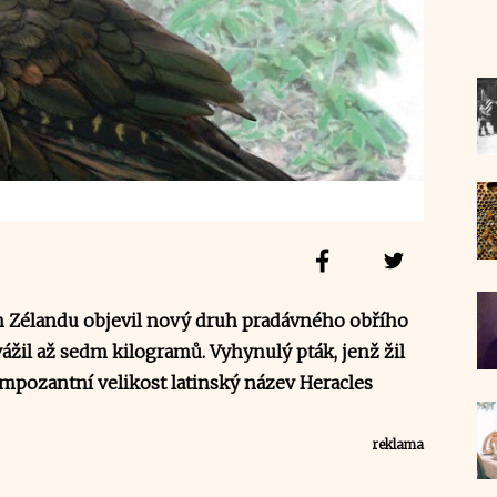
 Zélandu objevil nový druh pradávného obřího
ážil až sedm kilogramů. Vyhynulý pták, jenž žil
 impozantní velikost latinský název Heracles
reklama