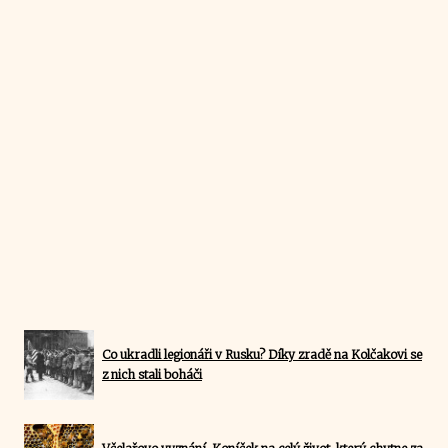
Co ukradli legionáři v Rusku? Díky zradě na Kolčakovi se
z nich stali boháči