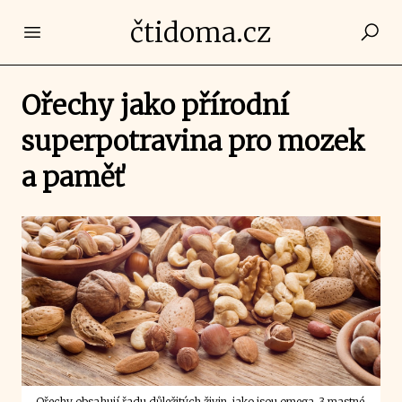
čtidoma.cz
Open main menu
Ořechy jako přírodní
superpotravina pro mozek
a paměť
Ořechy obsahují řadu důležitých živin, jako jsou omega-3 mastné