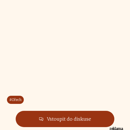
#Ořech
Vstoupit do diskuse
reklama