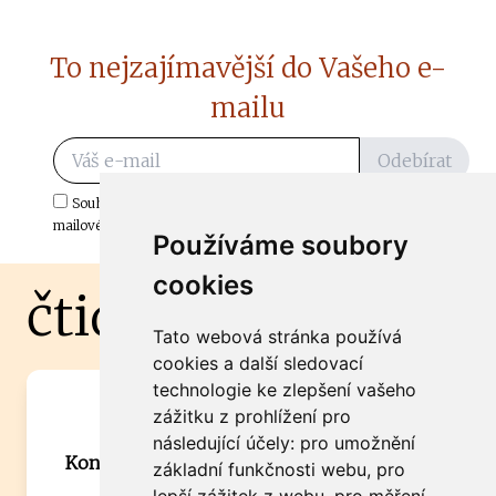
To nejzajímavější do Vašeho e-
mailu
Odebírat
Souhlasím s odběrem důležitých zpráv ze ČtiDoma.cz do mé e-
mailové schránky.
Používáme soubory
cookies
čtidoma.cz
Tato webová stránka používá
cookies a další sledovací
technologie ke zlepšení vašeho
Máte zajímavou informaci? Chcete
zážitku z prohlížení pro
spolupracovat?
následující účely:
pro umožnění
Kontaktujte šéfredaktora Martina Chalupu:
základní funkčnosti webu
,
pro
chalupa@ctidoma.cz