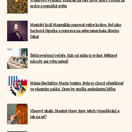
Včelařovo vyznání. Koníček na celý život, který chytne za
srdce a pomáhá světu
Mexický král Maxmilián panoval velice krátce. Byl jako
šachová figurka a poprava na sebe nenechala dlouho
čekat
Štědrovečerní večeře. Stát od státu to je jiné. Některé
národy ani rybu nejedí
Mánie šlechtičny Marie Justiny. Byla to chorá vězeňkyně
ve vlastním paláci. Dnes by stačila ambulantní léčba
Vlasový skalp. Mastné vlasy, lupy, jejich vypadávání a
jak na ně?