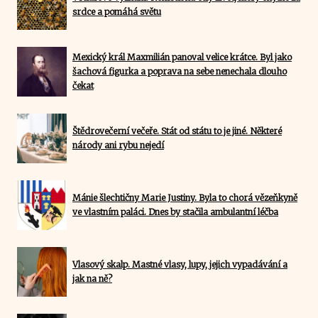
srdce a pomáhá světu
Mexický král Maxmilián panoval velice krátce. Byl jako
šachová figurka a poprava na sebe nenechala dlouho
čekat
Štědrovečerní večeře. Stát od státu to je jiné. Některé
národy ani rybu nejedí
Mánie šlechtičny Marie Justiny. Byla to chorá vězeňkyně
ve vlastním paláci. Dnes by stačila ambulantní léčba
Vlasový skalp. Mastné vlasy, lupy, jejich vypadávání a
jak na ně?