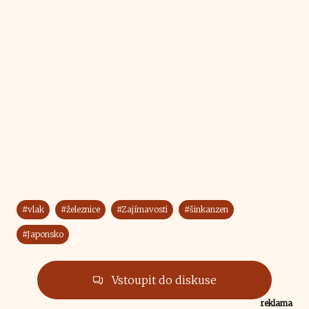
#vlak
#železnice
#Zajímavosti
#šinkanzen
#Japonsko
Vstoupit do diskuse
reklama