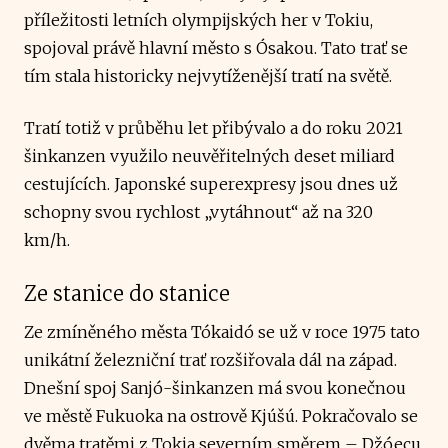
příležitosti letních olympijských her v Tokiu,
spojoval právě hlavní město s Ósakou. Tato trať se
tím stala historicky nejvytíženější tratí na světě.
Tratí totiž v průběhu let přibývalo a do roku 2021
šinkanzen využilo neuvěřitelných deset miliard
cestujících. Japonské superexpresy jsou dnes už
schopny svou rychlost „vytáhnout“ až na 320
km/h.
Ze stanice do stanice
Ze zmíněného města Tókaidó se už v roce 1975 tato
unikátní železniční trať rozšiřovala dál na západ.
Dnešní spoj Sanjó-šinkanzen má svou konečnou
ve městě Fukuoka na ostrově Kjúšú. Pokračovalo se
dvěma tratěmi z Tokia severním směrem – Džóecu