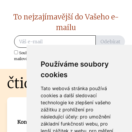
To nejzajímavější do Vašeho e-
mailu
Odebírat
Souhlasím s odběrem důležitých zpráv ze ČtiDoma.cz do mé e-
mailové schránky.
Používáme soubory
cookies
čtidoma.cz
Tato webová stránka používá
cookies a další sledovací
technologie ke zlepšení vašeho
Máte zajímavou informaci? Chcete
zážitku z prohlížení pro
spolupracovat?
následující účely:
pro umožnění
Kontaktujte šéfredaktora Martina Chalupu:
základní funkčnosti webu
,
pro
chalupa@ctidoma.cz
lepší zážitek z webu
,
pro měření