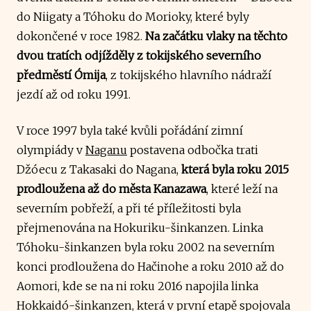
do Niigaty a Tóhoku do Morioky, které byly
dokončené v roce 1982.
Na začátku vlaky na těchto
dvou tratích odjížděly z tokijského severního
předměstí Ómija
, z tokijského hlavního nádraží
jezdí až od roku 1991.
V roce 1997 byla také kvůli pořádání zimní
olympiády v
Naganu
postavena odbočka trati
Džóecu z Takasaki do Nagana,
která byla roku 2015
prodloužena až do města Kanazawa
, které leží na
severním pobřeží, a při té příležitosti byla
přejmenována na Hokuriku-šinkanzen. Linka
Tóhoku-šinkanzen byla roku 2002 na severním
konci prodloužena do Hačinohe a roku 2010 až do
Aomori, kde se na ni roku 2016 napojila linka
Hokkaidó-šinkanzen, která v první etapě spojovala