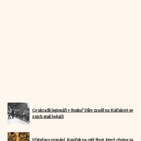
Co ukradli legionáři v Rusku? Díky zradě na Kolčakovi se
z nich stali boháči
Včelařovo vyznání. Koníček na celý život, který chytne za