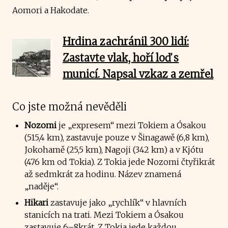
Aomori a Hakodate.
Hrdina zachránil 300 lidí:
Zastavte vlak, hoří loď s
municí. Napsal vzkaz a zemřel
Co jste možná nevěděli
Nozomi
je „expresem“ mezi Tokiem a Ósakou
(515,4 km), zastavuje pouze v Šinagawě (6,8 km),
Jokohamě (25,5 km), Nagoji (342 km) a v Kjótu
(476 km od Tokia). Z Tokia jede Nozomi čtyřikrát
až sedmkrát za hodinu. Název znamená
„naděje“.
Hikari
zastavuje jako „rychlík“ v hlavních
stanicích na trati. Mezi Tokiem a Ósakou
zastavuje 6–8krát. Z Tokia jede každou