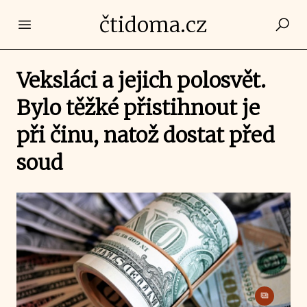
čtidoma.cz
Open main menu
Veksláci a jejich polosvět.
Bylo těžké přistihnout je
při činu, natož dostat před
soud