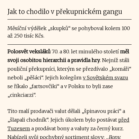
Jak to chodilo v překupnickém gangu
Měsíční výdělek „skupků“ se pohyboval kolem 100
až 250 tisíc Kčs.
Polosvět veksláků
70. a 80. let minulého století
měl
svoji osobitou hierarchii a pravidla hry
.
Nejníž stáli
pouliční překupníci, kterým se přezdívalo „komáři“
neboli „pěšáci“. Jejich kolegům
v Sovětském svazu
se říkalo „fartsovčiki“ a v Polsku to byli zase
„cinkciarzi“.
Tito malí prodavači valut dělali „špinavou práci“ a
„šlapali chodník“. Jejich úkolem bylo postávat
před
Tuzexem
a prodávat bony a valuty za černý kurz.
Nabízeli svůj pochybný sortiment slovy:
„Bony,