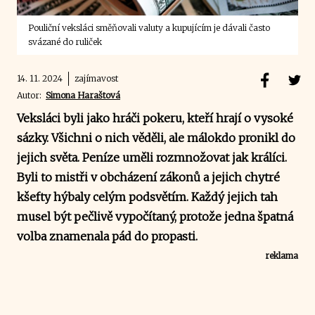
Pouliční veksláci směňovali valuty a kupujícím je dávali často
svázané do ruliček
14. 11. 2024
zajímavost
Autor:
Simona Haraštová
Veksláci byli jako hráči pokeru, kteří hrají o vysoké
sázky. Všichni o nich věděli, ale málokdo pronikl do
jejich světa. Peníze uměli rozmnožovat jak králíci.
Byli to mistři v obcházení zákonů a jejich chytré
kšefty hýbaly celým podsvětím. Každý jejich tah
musel být pečlivě vypočítaný, protože jedna špatná
volba znamenala pád do propasti.
reklama