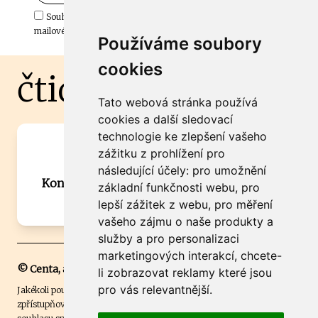
Souhlasím s odběrem důležitých zpráv ze ČtiDoma.cz do mé e-
mailové schránky.
Používáme soubory
cookies
čtidoma.cz
Tato webová stránka používá
cookies a další sledovací
technologie ke zlepšení vašeho
Máte zajímavou informaci? Chcete
zážitku z prohlížení pro
spolupracovat?
následující účely:
pro umožnění
Kontaktujte šéfredaktora Martina Chalupu:
základní funkčnosti webu
,
pro
chalupa@ctidoma.cz
lepší zážitek z webu
,
pro měření
vašeho zájmu o naše produkty a
služby a pro personalizaci
marketingových interakcí
,
chcete-
© Centa, a.s.
li zobrazovat reklamy které jsou
pro vás relevantnější
.
Jakékoli použití obsahu včetně převzetí, šíření či dalšího užití a
zpřístupňování textových či obrazových materiálů bez písemného