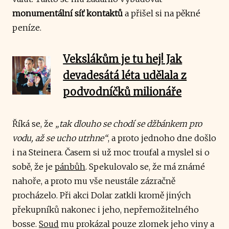
monumentální síť kontaktů
a přišel si na pěkné
peníze.
Vekslákům je tu hej! Jak
devadesátá léta udělala z
podvodníčků milionáře
Říká se, že
„tak dlouho se chodí se džbánkem pro
vodu, až se ucho utrhne“
, a proto jednoho dne došlo
i na Steinera. Časem si už moc troufal a myslel si o
sobě, že je
pánbůh
. Spekulovalo se, že má známé
nahoře, a proto mu vše neustále zázračně
procházelo. Při akci Dolar zatkli kromě jiných
překupníků nakonec i jeho, nepřemožitelného
bosse.
Soud
mu prokázal pouze zlomek jeho viny a