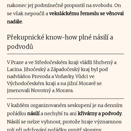
nakonec jej podmínečně propustil na svobodu. On
se však nepoučil a
veksláckému řemeslu se věnoval
nadále
.
Překupnické know-how plné násilí a
podvodů
V Praze a ve Středočeském kraji vládli Shrbený a
Lacina. Jihočeský a Západočeský kraj byl pod
nadvládou Provoda a Voňavky. Vůdci ve
Východočeském kraji a na jižní Moravě se
jmenovali Novotný a Morava.
V každém organizovaném seskupení je na denním
pořádku
násilí
a nechybí tu ani
křivárny a podvody
.
Násilí se nelze vyhnout, protože hraje významnou
roli při udržování pořádku uvnitř skupiny.