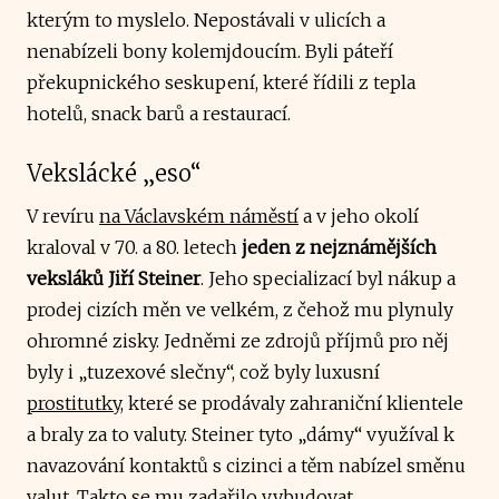
kterým to myslelo. Nepostávali v ulicích a
nenabízeli bony kolemjdoucím. Byli páteří
překupnického seskupení, které řídili z tepla
hotelů, snack barů a restaurací.
Vekslácké „eso“
V revíru
na Václavském náměstí
a v jeho okolí
kraloval v 70. a 80. letech
jeden z nejznámějších
veksláků Jiří Steiner
. Jeho specializací byl nákup a
prodej cizích měn ve velkém, z čehož mu plynuly
ohromné zisky. Jedněmi ze zdrojů příjmů pro něj
byly i „tuzexové slečny“, což byly luxusní
prostitutky
, které se prodávaly zahraniční klientele
a braly za to valuty. Steiner tyto „dámy“ využíval k
navazování kontaktů s cizinci a těm nabízel směnu
valut. Takto se mu zadařilo vybudovat