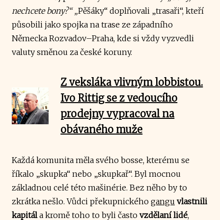
nechcete bony?“ „
Pěšáky“ doplňovali „trasaři“, kteří
působili jako spojka na trase ze západního
Německa Rozvadov–Praha, kde si vždy vyzvedli
valuty směnou za české koruny.
Z veksláka vlivným lobbistou.
Ivo Rittig se z vedoucího
prodejny vypracoval na
obávaného muže
Každá komunita měla svého bosse, kterému se
říkalo „skupka“ nebo „skupkař“. Byl mocnou
základnou celé této mašinérie. Bez něho by to
zkrátka nešlo. Vůdci překupnického
gangu
vlastnili
kapitál
a kromě toho to byli často
vzdělaní lidé
,