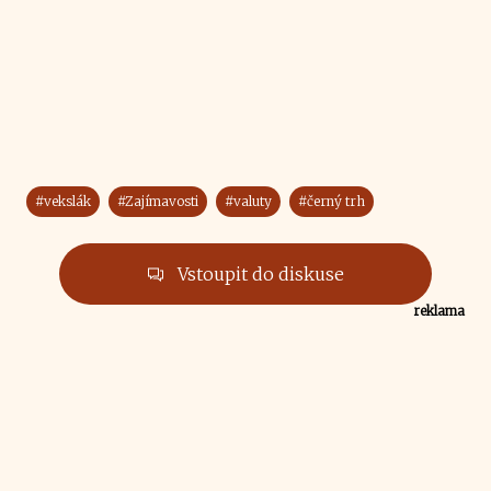
#vekslák
#Zajímavosti
#valuty
#černý trh
Vstoupit do diskuse
reklama