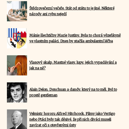
Štědrovečerní večeře. Stát od státu to je jiné. Některé
národy ani rybu nejedí
Mánie šlechtičny Marie Justiny. Byla to chorá vězeňkyně
ve vlastním paláci. Dnes by stačila ambulantní léčba
Vlasový skalp. Mastné vlasy, lupy, jejich vypadávání a
jak na ně?
Alain Delon. Donchuan a dandy, který na to měl. Byl to
prostě gentleman
Velmistr hororu Alfred Hitchcock. Filmy jako Vertigo
nebo Ptáci byly tak děsivé, že při nich diváci museli
zavírat oči s otevřenými ústy