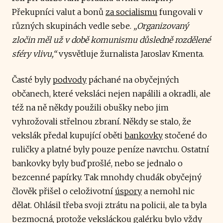
Překupníci valut a bonů
za socialismu
fungovali v
různých skupinách vedle sebe.
„Organizovaný
zločin měl už v době komunismu důsledně rozdělené
sféry vlivu,“
vysvětluje žurnalista Jaroslav Kmenta.
Časté byly
podvody
páchané na obyčejných
občanech, které veksláci nejen napálili a okradli, ale
též na ně někdy použili obušky nebo jim
vyhrožovali střelnou zbraní. Někdy se stalo, že
vekslák předal kupující oběti
bankovky
stočené do
ruličky a platné byly pouze peníze navrchu. Ostatní
bankovky byly buď prošlé, nebo se jednalo o
bezcenné papírky. Tak mnohdy chudák obyčejný
člověk přišel o celoživotní
úspory
a nemohl nic
dělat. Ohlásil třeba svoji ztrátu na policii, ale ta byla
bezmocná, protože veksláckou galérku bylo vždy