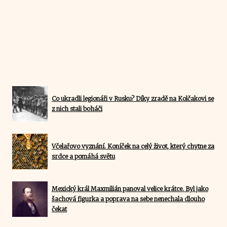
Co ukradli legionáři v Rusku? Díky zradě na Kolčakovi se
z nich stali boháči
Včelařovo vyznání. Koníček na celý život, který chytne za
srdce a pomáhá světu
Mexický král Maxmilián panoval velice krátce. Byl jako
šachová figurka a poprava na sebe nenechala dlouho
čekat