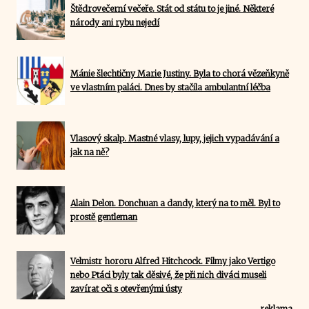
Štědrovečerní večeře. Stát od státu to je jiné. Některé
národy ani rybu nejedí
Mánie šlechtičny Marie Justiny. Byla to chorá vězeňkyně
ve vlastním paláci. Dnes by stačila ambulantní léčba
Vlasový skalp. Mastné vlasy, lupy, jejich vypadávání a
jak na ně?
Alain Delon. Donchuan a dandy, který na to měl. Byl to
prostě gentleman
Velmistr hororu Alfred Hitchcock. Filmy jako Vertigo
nebo Ptáci byly tak děsivé, že při nich diváci museli
zavírat oči s otevřenými ústy
reklama