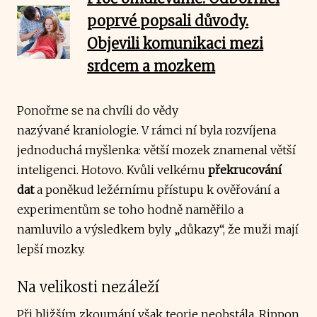
poprvé popsali důvody.
Objevili komunikaci mezi
srdcem a mozkem
Ponořme se na chvíli do vědy
nazývané kraniologie. V rámci ní byla rozvíjena
jednoduchá myšlenka: větší mozek znamenal větší
inteligenci. Hotovo. Kvůli velkému
překrucování
dat
a poněkud ležérnímu přístupu k ověřování a
experimentům se toho hodně naměřilo a
namluvilo a výsledkem byly „důkazy“, že muži mají
lepší mozky.
Na velikosti nezáleží
Při bližším zkoumání však teorie neobstála. Rippon