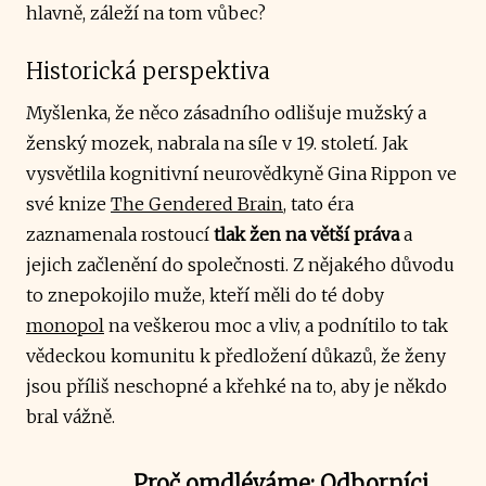
hlavně, záleží na tom vůbec?
Historická perspektiva
Myšlenka, že něco zásadního odlišuje mužský a
ženský mozek, nabrala na síle v 19. století. Jak
vysvětlila kognitivní neurovědkyně Gina Rippon ve
své knize
The Gendered Brain
, tato éra
zaznamenala rostoucí
tlak žen na větší práva
a
jejich začlenění do společnosti. Z nějakého důvodu
to znepokojilo muže, kteří měli do té doby
monopol
na veškerou moc a vliv, a podnítilo to tak
vědeckou komunitu k předložení důkazů, že ženy
jsou příliš neschopné a křehké na to, aby je někdo
bral vážně.
Proč omdléváme: Odborníci