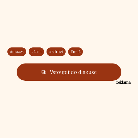
#mozek
#žena
#zdraví
#muž
Vstoupit do diskuse
reklama