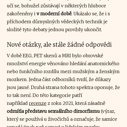
učí se, bohužel zůstávají v některých hluboce
zakořeněny i
v moderní době
. Ukázalo se, že i s
příchodem důmyslných vědeckých technik je
složité tyto debaty jednou provždy ukončit.
Nové otázky, ale stále žádné odpovědi
V době EEG, PET skenů a MRI bylo obrovské
množství energie věnováno hledání anatomického
nebo funkčního rozdílu mezi mužským a ženským
mozkem. Jedna část odborníků tvrdí, že důkazy
jsou jasné. Druhá strana tohoto spektra oponuje, že
to tak není. Do této kategorie patří
například
recenze
z roku 2021, která zásadně
odmítla představu sexuálního dimorfismu
(výraz,
který se používá u živočichů a označuje, že samice
vypadá jinak než samec) v lidském mozku.