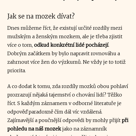
Jak se na mozek dívat?
Dnes můžeme říct, že existují určité rozdíly mezi
mužským a ženským mozkem, ale je třeba zjistit
více o tom,
odkud konkrétní lidé pocházejí
.
Dobrým začátkem by bylo napravit rovnováhu a
zahrnout více žen do výzkumů. Ne vždy je to totiž
priorita.
A co dodat k tomu, zda rozdíly mozků obou pohlaví
prozrazují nějaká tajemství o chování lidí? Těžko
říct. S každým záznamem v odborné literatuře je
odpověď paradoxně čím dál víc vzdálená.
Zajímavější a poučnější odpovědi by mohly přijít
při
pohledu na náš mozek
jako na záznamník