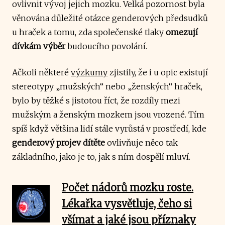
ovlivnit vývoj jejich mozku. Velká pozornost byla
věnována důležité otázce genderových předsudků
u hraček a tomu, zda společenské tlaky
omezují
dívkám výběr
budoucího povolání.
Ačkoli některé
výzkumy
zjistily, že i u opic existují
stereotypy „mužských“ nebo „ženských“ hraček,
bylo by těžké s jistotou říct, že rozdíly mezi
mužským a ženským mozkem jsou vrozené. Tím
spíš když většina lidí stále vyrůstá v prostředí, kde
genderový projev dítěte
ovlivňuje něco tak
základního, jako je to, jak s ním dospělí mluví.
Počet nádorů mozku roste.
Lékařka vysvětluje, čeho si
všímat a jaké jsou příznaky