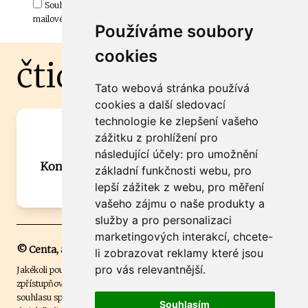
Souhlasím s odběrem důležitých zpráv ze ČtiDoma.cz do mé e-
mailové schránky.
Používáme soubory
cookies
čtidoma.cz
Tato webová stránka používá
cookies a další sledovací
technologie ke zlepšení vašeho
Máte zajímavou informaci? Chcete
zážitku z prohlížení pro
spolupracovat?
následující účely:
pro umožnění
Kontaktujte šéfredaktora Martina Chalupu:
základní funkčnosti webu
,
pro
chalupa@ctidoma.cz
lepší zážitek z webu
,
pro měření
vašeho zájmu o naše produkty a
služby a pro personalizaci
marketingových interakcí
,
chcete-
© Centa, a.s.
li zobrazovat reklamy které jsou
pro vás relevantnější
.
Jakékoli použití obsahu včetně převzetí, šíření či dalšího užití a
zpřístupňování textových či obrazových materiálů bez písemného
souhlasu společnosti Centa,a.s. je zakázáno. Čtenář svým přihlášením
Souhlasím