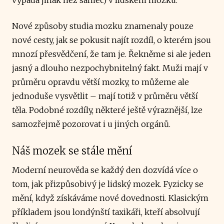
Nové způsoby studia mozku znamenaly pouze
nové cesty, jak se pokusit najít rozdíl, o kterém jsou
mnozí přesvědčení, že tam je. Řekněme si ale jeden
jasný a dlouho nezpochybnitelný fakt. Muži mají v
průměru opravdu větší mozky, to můžeme ale
jednoduše vysvětlit – mají totiž v průměru větší
těla. Podobné rozdíly, některé ještě výraznější, lze
samozřejmě pozorovat i u jiných orgánů.
Náš mozek se stále mění
Moderní neurověda se každý den dozvídá více o
tom, jak přizpůsobivý je lidský mozek. Fyzicky se
mění, když získáváme nové dovednosti. Klasickým
příkladem jsou londýnští taxikáři, kteří absolvují