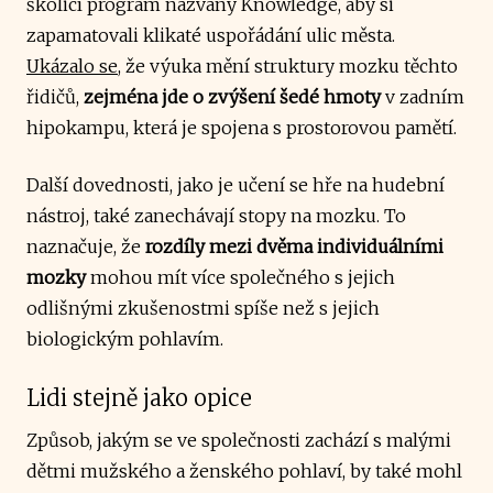
školicí program nazvaný Knowledge, aby si
zapamatovali klikaté uspořádání ulic města.
Ukázalo se
, že výuka mění struktury mozku těchto
řidičů,
zejména jde o zvýšení šedé hmoty
v zadním
hipokampu, která je spojena s prostorovou pamětí.
Další dovednosti, jako je učení se hře na hudební
nástroj, také zanechávají stopy na mozku. To
naznačuje, že
rozdíly mezi dvěma individuálními
mozky
mohou mít více společného s jejich
odlišnými zkušenostmi spíše než s jejich
biologickým pohlavím.
Lidi stejně jako opice
Způsob, jakým se ve společnosti zachází s malými
dětmi mužského a ženského pohlaví, by také mohl