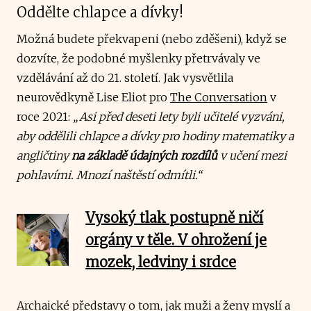
Oddělte chlapce a dívky!
Možná budete překvapeni (nebo zděšeni), když se
dozvíte, že podobné myšlenky přetrvávaly ve
vzdělávání až do 21. století. Jak vysvětlila
neurovědkyně Lise Eliot pro
The Conversation
v
roce 2021:
„Asi před deseti lety byli učitelé vyzváni,
aby oddělili chlapce a dívky pro hodiny matematiky a
angličtiny
na základě údajných rozdílů
v učení mezi
pohlavími. Mnozí naštěstí odmítli.“
Vysoký tlak postupně ničí
orgány v těle. V ohrožení je
mozek, ledviny i srdce
Archaické představy o tom, jak muži a ženy myslí a