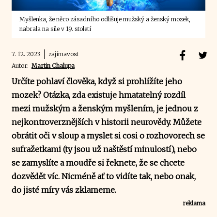
Myšlenka, že něco zásadního odlišuje mužský a ženský mozek,
nabrala na síle v 19. století
7. 12. 2023
zajímavost
Autor:
Martin Chalupa
Určíte pohlaví člověka, když si prohlížíte jeho
mozek? Otázka, zda existuje hmatatelný rozdíl
mezi mužským a ženským myšlením, je jednou z
nejkontroverznějších v historii neurovědy. Můžete
obrátit oči v sloup a myslet si cosi o rozhovorech se
sufražetkami (ty jsou už naštěstí minulostí), nebo
se zamyslíte a moudře si řeknete, že se chcete
dozvědět víc. Nicméně ať to vidíte tak, nebo onak,
do jisté míry vás zklameme.
reklama