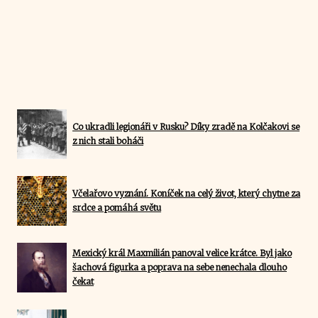
Co ukradli legionáři v Rusku? Díky zradě na Kolčakovi se
z nich stali boháči
Včelařovo vyznání. Koníček na celý život, který chytne za
srdce a pomáhá světu
Mexický král Maxmilián panoval velice krátce. Byl jako
šachová figurka a poprava na sebe nenechala dlouho
čekat