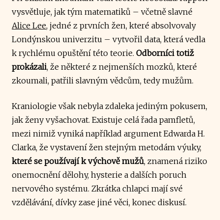
vysvětluje, jak tým matematiků – včetně slavné
Alice Lee
, jedné z prvních žen, které absolvovaly
Londýnskou univerzitu – vytvořil data, která vedla
k rychlému opuštění této teorie.
Odborníci totiž
prokázali
, že některé z nejmenších mozků, které
zkoumali, patřili slavným vědcům, tedy mužům.
Kraniologie však nebyla zdaleka jediným pokusem,
jak ženy vyšachovat. Existuje celá řada pamfletů,
mezi nimiž vyniká například argument Edwarda H.
Clarka, že vystavení žen stejným metodám výuky,
které se používají k výchově mužů
, znamená riziko
onemocnění dělohy, hysterie a dalších poruch
nervového systému. Zkrátka chlapci mají své
vzdělávání, dívky zase jiné věci, konec diskusí.