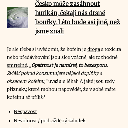
Česko může zasáhnout
hurikán, čekají nás drsné
bouřky. Léto bude asi jiné, než
jsme znali
Je ale třeba si uvědomit, že kofein je
droga
a toxicita
nebo předávkování jsou sice vzácné, ale rozhodně
smrtelné
.
„
Opatrnost je namístě, to bezesporu.
Zvlášť pokud konzumujete nějaké doplňky s
obsahem kofeinu,“
uvažuje lékař. A jaké jsou tedy
příznaky, které mohou napovědět, že v sobě máte
kofeinu až příliš?
Nespavost
Nevolnost / podrážděný žaludek