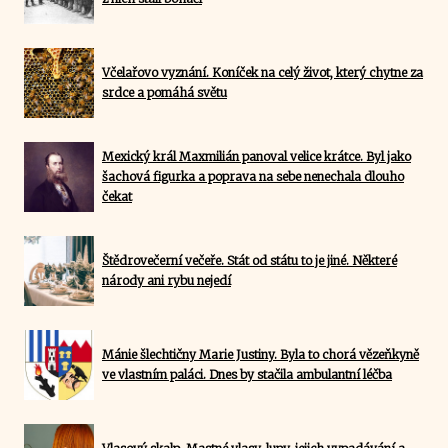
Včelařovo vyznání. Koníček na celý život, který chytne za
srdce a pomáhá světu
Mexický král Maxmilián panoval velice krátce. Byl jako
šachová figurka a poprava na sebe nenechala dlouho
čekat
Štědrovečerní večeře. Stát od státu to je jiné. Některé
národy ani rybu nejedí
Mánie šlechtičny Marie Justiny. Byla to chorá vězeňkyně
ve vlastním paláci. Dnes by stačila ambulantní léčba