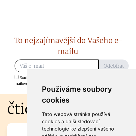
To nejzajímavější do Vašeho e-
mailu
Odebírat
Souhlasím s odběrem důležitých zpráv ze ČtiDoma.cz do mé e-
mailové schránky.
Používáme soubory
cookies
čtidoma.cz
Tato webová stránka používá
cookies a další sledovací
technologie ke zlepšení vašeho
Máte zajímavou informaci? Chcete