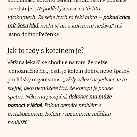
neexistuje.
„Nepodílel jsem se na těchto
výzkumech. Za sebe bych to řekl takto –
pokud chce
mít žena klid
, nechť si nic s kofeinem nedává,“
má
jasno doktor Pečenka.
Jak to tedy s kofeinem je?
Většina lékařů se shoduje na tom, že nelze
jednoznačně říct, jestli je kofein dobrý, nebo špatný
pro lidský organismus.
„Vždy záleží na jedinci. Je to
stejné, jako nemůžete říct, že konopí je pouze
špatné. Někomu prospívá,
dokonce mu může
pomoci v léčbě
. Pokud nemáte problém s
metabolizmem, kofein v rozumném měřítku
neublíží.“