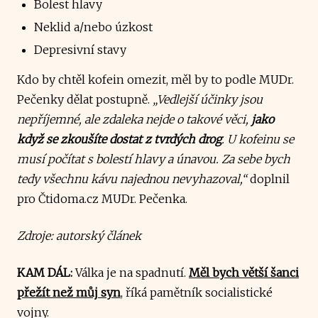
Bolest hlavy
Neklid a/nebo úzkost
Depresivní stavy
Kdo by chtěl kofein omezit, měl by to podle MUDr.
Pečenky dělat postupně.
„Vedlejší účinky jsou
nepříjemné, ale zdaleka nejde o takové věci,
jako
když se zkoušíte dostat z tvrdých drog
. U kofeinu se
musí počítat s bolestí hlavy a únavou. Za sebe bych
tedy všechnu kávu najednou nevyhazoval,“
doplnil
pro Čtidoma.cz MUDr. Pečenka.
Zdroje: autorský článek
KAM DÁL:
Válka je na spadnutí.
Měl bych větší šanci
přežít než můj syn
, říká pamětník socialistické
vojny.