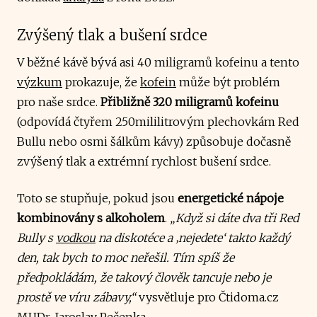
Zvýšený tlak a bušení srdce
V běžné kávě bývá asi 40 miligramů kofeinu a tento
výzkum
prokazuje, že
kofein
může být problém
pro naše srdce.
Přibližně 320 miligramů kofeinu
(odpovídá čtyřem 250mililitrovým plechovkám Red
Bullu nebo osmi šálkům kávy) způsobuje dočasně
zvýšený tlak a extrémní rychlost bušení srdce.
Toto se stupňuje, pokud jsou
energetické nápoje
kombinovány s alkoholem
.
„Když si dáte dva tři Red
Bully s
vodkou
na diskotéce a ‚nejedete‘ takto každý
den, tak bych to moc neřešil. Tím spíš že
předpokládám, že takový člověk tancuje nebo je
prostě ve víru zábavy,“
vysvětluje pro Čtidoma.cz
MUDr. Jaroslav Pečenka.