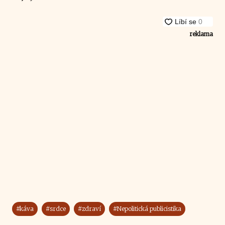
reklama
#káva
#srdce
#zdraví
#Nepolitická publicistika