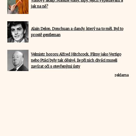
Vlasový skalp. Mastné vlasy, lupy, jejich vypadávání a
jak na ně?
Alain Delon. Donchuan a dandy, který na to měl. Byl to
prostě gentleman
Velmistr hororu Alfred Hitchcock. Filmy jako Vertigo
nebo Ptáci byly tak děsivé, že při nich diváci museli
zavírat oči s otevřenými ústy
reklama