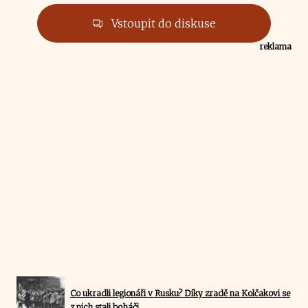
Vstoupit do diskuse
reklama
Co ukradli legionáři v Rusku? Díky zradě na Kolčakovi se
z nich stali boháči