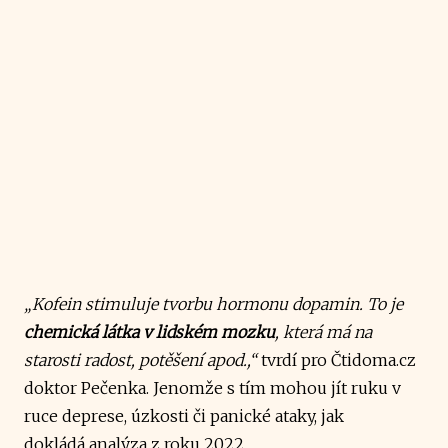
„Kofein stimuluje tvorbu hormonu dopamin. To je
chemická látka v lidském mozku
, která má na
starosti radost, potěšení apod.,“
tvrdí pro Čtidoma.cz
doktor Pečenka. Jenomže s tím mohou jít ruku v
ruce deprese, úzkosti či panické ataky, jak
dokládá
analýza
z roku 2022.