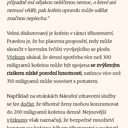
případně má nějakou neléčenou nemoc, o které ani
nemusí vědět, pak kofein opravdu může udělat
značnou neplechu.“
Velmi diskutovaný je kofein v rámci těhotenství.
Pravdou je, že ho placenta propouští, tedy může
skončit v krevním řečišti vyvíjejícího se plodu.
Výzkum
ukázal, že denní spotřeba více než 300
miligramů kofeinu může být spojena
se zvýšeným
rizikem nízké porodní hmotnosti
, zatímco více než
350 miligramů může souviset s potratem.
Například na stránkách Národní zdravotní služby
se lze
dočíst
, že těhotné ženy mohou konzumovat
do 200 miligramů kofeinu denně. Nejnovější
výzkumy
však naznačují, že bezpečné množství
konzumace kofeinu během těhotenství v podstatě