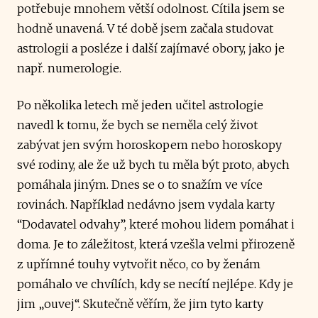
potřebuje mnohem větší odolnost. Cítila jsem se
hodně unavená. V té době jsem začala studovat
astrologii a posléze i další zajímavé obory, jako je
např. numerologie.
Po několika letech mě jeden učitel astrologie
navedl k tomu, že bych se neměla celý život
zabývat jen svým horoskopem nebo horoskopy
své rodiny, ale že už bych tu měla být proto, abych
pomáhala jiným. Dnes se o to snažím ve více
rovinách. Například nedávno jsem vydala karty
“Dodavatel odvahy”, které mohou lidem pomáhat i
doma. Je to záležitost, která vzešla velmi přirozeně
z upřímné touhy vytvořit něco, co by ženám
pomáhalo ve chvílích, kdy se necítí nejlépe. Kdy je
jim „ouvej“. Skutečně věřím, že jim tyto karty