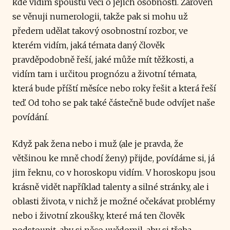
kde vidím spoustu věcí o jejich osobnosti. Zároveň
se věnuji numerologii, takže pak si mohu už
předem udělat takový osobnostní rozbor, ve
kterém vidím, jaká témata daný člověk
pravděpodobně řeší, jaké může mít těžkosti, a
vidím tam i určitou prognózu a životní témata,
která bude příští měsíce nebo roky řešit a která řeší
teď. Od toho se pak také částečně bude odvíjet naše
povídání.
Když pak žena nebo i muž (ale je pravda, že
většinou ke mně chodí ženy) přijde, povídáme si, já
jim řeknu, co v horoskopu vidím. V horoskopu jsou
krásně vidět například talenty a silné stránky, ale i
oblasti života, v nichž je možné očekávat problémy
nebo i životní zkoušky, které má ten člověk
podstoupit, aby si něco uvědomil, aby si třeba