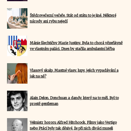
Štědrovečerní večeře. Stát od státu to je jiné. Některé
národy ani rybu nejedí
Mánie šlechtičny Marie Justiny. Byla to chorá vězeňkyně
ve vlastním paláci. Dnes by stačila ambulantní léčba
Vlasový skalp. Mastné vlasy, lupy, jejich vypadávání a
jak na ně?
Alain Delon. Donchuan a dandy, který na to měl. Byl to
prostě gentleman
Velmistr hororu Alfred Hitchcock. Filmy jako Vertigo
nebo Ptáci byly tak děsivé, že při nich diváci museli