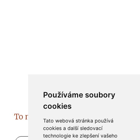
Používáme soubory
cookies
To nejzajímavější do Vašeho e-
Tato webová stránka používá
mailu
cookies a další sledovací
technologie ke zlepšení vašeho