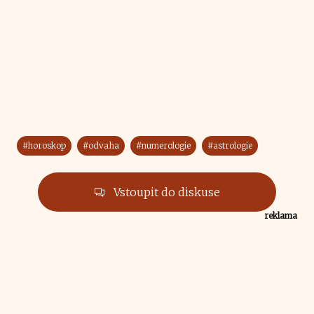
#horoskop
#odvaha
#numerologie
#astrologie
Vstoupit do diskuse
reklama