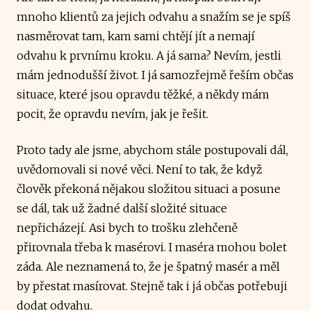
mnoho klientů za jejich odvahu a snažím se je spíš
nasměrovat tam, kam sami chtějí jít a nemají
odvahu k prvnímu kroku. A já sama? Nevím, jestli
mám jednodušší život. I já samozřejmě řeším občas
situace, které jsou opravdu těžké, a někdy mám
pocit, že opravdu nevím, jak je řešit.
Proto tady ale jsme, abychom stále postupovali dál,
uvědomovali si nové věci. Není to tak, že když
člověk překoná nějakou složitou situaci a posune
se dál, tak už žadné další složité situace
nepřicházejí. Asi bych to trošku zlehčeně
přirovnala třeba k masérovi. I maséra mohou bolet
záda. Ale neznamená to, že je špatný masér a měl
by přestat masírovat. Stejně tak i já občas potřebuji
dodat odvahu.