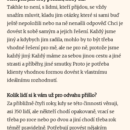
Takhle to není, s lidmi, kteří přijdou, se vždy
snažím mluvit, kladu jim otázky, které si sami buď
ještě nepoložili nebo na ně nenašli odpověď. Chci je
dovést k sobě samým a jejich řešení. Každý jsme
jiný a kdybych jim radila, mohlo by to být třeba
vhodné řešení pro mě, ale ne pro ně, protože jsme
každý jiný. Každý máme za sebou jinou cestu a jiné
strasti a příběhy, jiné smutky. Proto je potřeba
klienty vhodnou formou dovést k vlastnímu
ideálnímu rozhodnutí.
Kolik lidí si k vám už pro odvahu přišlo?
Za přibližně čtyři roky, kdy se této činnosti věnuji,
asi 350 lidí, ale někteří chodí opakovaně, vrací se
třeba po roce nebo po dvou a jiní chodí třeba rok
téměř pravidelně. Potřebují provést nějakým