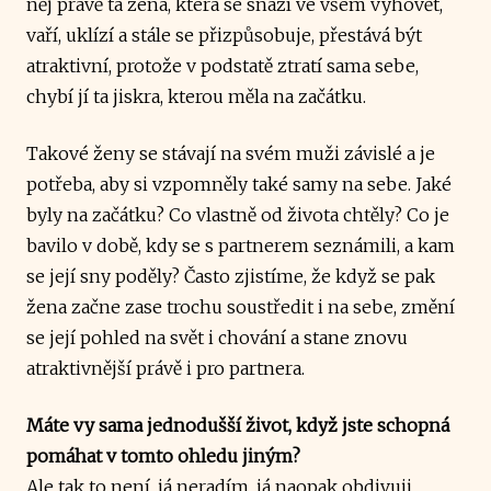
něj právě ta žena, která se snaží ve všem vyhovět,
vaří, uklízí a stále se přizpůsobuje, přestává být
atraktivní, protože v podstatě ztratí sama sebe,
chybí jí ta jiskra, kterou měla na začátku.
Takové ženy se stávají na svém muži závislé a je
potřeba, aby si vzpomněly také samy na sebe. Jaké
byly na začátku? Co vlastně od života chtěly? Co je
bavilo v době, kdy se s partnerem seznámili, a kam
se její sny poděly? Často zjistíme, že když se pak
žena začne zase trochu soustředit i na sebe, změní
se její pohled na svět i chování a stane znovu
atraktivnější právě i pro partnera.
Máte vy sama jednodušší život, když jste schopná
pomáhat v tomto ohledu jiným?
Ale tak to není, já neradím, já naopak obdivuji