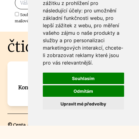
Odebírat
zážitku z prohlížení pro
následující účely:
pro umožnění
Souhlasím s odběrem důležitých zpráv ze ČtiDoma.cz do mé e-
základní funkčnosti webu
,
pro
mailové schránky.
lepší zážitek z webu
,
pro měření
vašeho zájmu o naše produkty a
čtidoma.cz
služby a pro personalizaci
marketingových interakcí
,
chcete-
li zobrazovat reklamy které jsou
pro vás relevantnější
.
Máte zajímavou informaci? Chcete
Souhlasím
spolupracovat?
Kontaktujte šéfredaktora Martina Chalupu:
Odmítám
chalupa@ctidoma.cz
Upravit mé předvolby
© Centa, a.s.
Jakékoli použití obsahu včetně převzetí, šíření či dalšího užití a