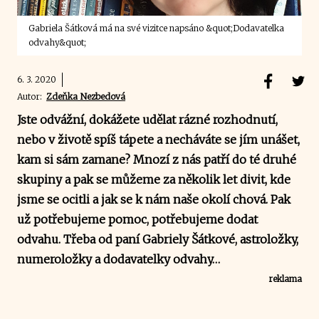
Gabriela Šátková má na své vizitce napsáno &quot;Dodavatelka
odvahy&quot;
6. 3. 2020
Autor:
Zdeňka Nezbedová
Jste odvážní, dokážete udělat rázné rozhodnutí,
nebo v životě spíš tápete a necháváte se jím unášet,
kam si sám zamane? Mnozí z nás patří do té druhé
skupiny a pak se můžeme za několik let divit, kde
jsme se ocitli a jak se k nám naše okolí chová. Pak
už potřebujeme pomoc, potřebujeme dodat
odvahu. Třeba od paní Gabriely Šátkové, astroložky,
numeroložky a dodavatelky odvahy…
reklama