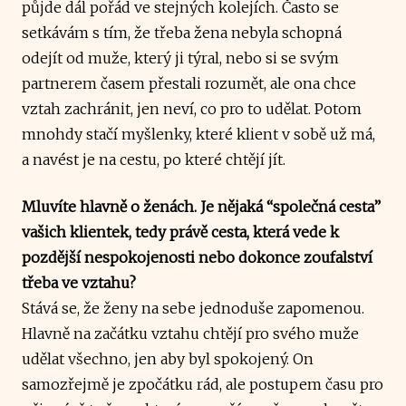
půjde dál pořád ve stejných kolejích. Často se
setkávám s tím, že třeba žena nebyla schopná
odejít od muže, který ji týral, nebo si se svým
partnerem časem přestali rozumět, ale ona chce
vztah zachránit, jen neví, co pro to udělat. Potom
mnohdy stačí myšlenky, které klient v sobě už má,
a navést je na cestu, po které chtějí jít.
Mluvíte hlavně o ženách. Je nějaká “společná cesta”
vašich klientek, tedy právě cesta, která vede k
pozdější nespokojenosti nebo dokonce zoufalství
třeba ve vztahu?
Stává se, že ženy na sebe jednoduše zapomenou.
Hlavně na začátku vztahu chtějí pro svého muže
udělat všechno, jen aby byl spokojený. On
samozřejmě je zpočátku rád, ale postupem času pro