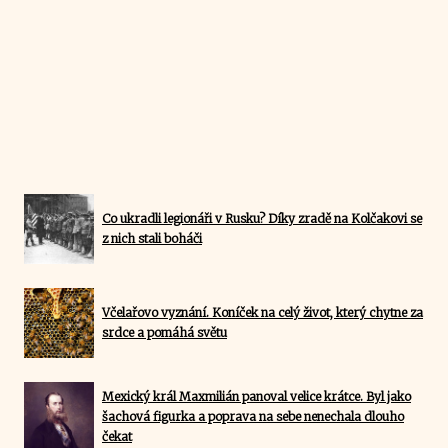
Co ukradli legionáři v Rusku? Díky zradě na Kolčakovi se
z nich stali boháči
Včelařovo vyznání. Koníček na celý život, který chytne za
srdce a pomáhá světu
Mexický král Maxmilián panoval velice krátce. Byl jako
šachová figurka a poprava na sebe nenechala dlouho
čekat