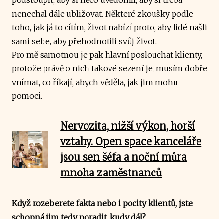
nenechal dále ubližovat. Některé zkoušky podle
toho, jak já to cítím, život nabízí proto, aby lidé našli
sami sebe, aby přehodnotili svůj život.
Pro mě samotnou je pak hlavní poslouchat klienty,
protože právě o nich takové sezení je, musím dobře
vnímat, co říkají, abych věděla, jak jim mohu
pomoci.
Nervozita, nižší výkon, horší
vztahy. Open space kanceláře
jsou sen šéfa a noční můra
mnoha zaměstnanců
Když rozeberete fakta nebo i pocity klientů, jste
schopná jim tedy poradit, kudy dál?