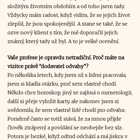
složitým životním obdobím a od toho jsem tady.
Vždycky mám radost, když vidím, že se jejich život
zlepšil, že jsou spokojenější. A stane se také, že se
ozve nový klient s tím, že mě doporučil jejich
známý, který tady už byl. A to je velké ocenění.
Vaše profese je opravdu netradiční. Proč máte na
vizitce právě “dodavatel odvahy”?
Po několika letech, kdy jsem už s lidmi pracovala,
jsem si kladla otázku, proč sem vlastně chodí.
Někdo chce horoskop, jiný se zajímá o numerologii,
další si přeje vyložit karty, ale nakonec jsem si
uvědomila, že sem vlastně lidé chodí pro odvahu.
Poměrně často se totiž stává, že za mnou přijde
člověk ztrápený a povídání se neobejde bez slz.
Potom je hezké, když odtud odchází a má jiskru v