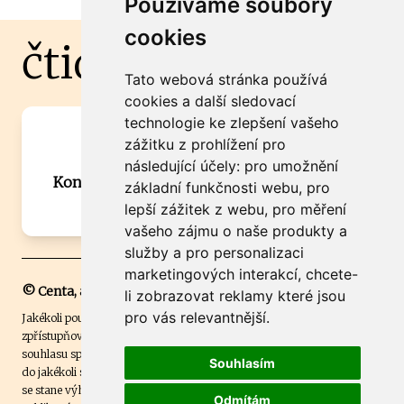
Používáme soubory
cookies
čtidoma.cz
Tato webová stránka používá
cookies a další sledovací
technologie ke zlepšení vašeho
Máte zajímavou informaci? Chcete
zážitku z prohlížení pro
spolupracovat?
následující účely:
pro umožnění
Kontaktujte šéfredaktora Martina Chalupu:
základní funkčnosti webu
,
pro
chalupa@ctidoma.cz
lepší zážitek z webu
,
pro měření
vašeho zájmu o naše produkty a
služby a pro personalizaci
marketingových interakcí
,
chcete-
© Centa, a.s.
li zobrazovat reklamy které jsou
pro vás relevantnější
.
Jakékoli použití obsahu včetně převzetí, šíření či dalšího užití a
zpřístupňování textových či obrazových materiálů bez písemného
souhlasu společnosti Centa,a.s. je zakázáno. Čtenář svým přihlášením
Souhlasím
do jakékoli soutěže na našem webu dává souhlas s tím, že v případě, že
se stane výhercem této soutěže, může být jeho jméno na webu
Odmítám