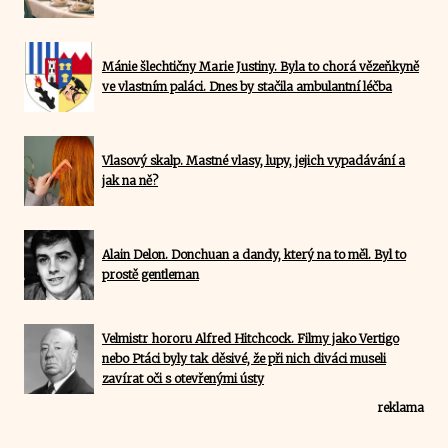
Mánie šlechtičny Marie Justiny. Byla to chorá vězeňkyně
ve vlastním paláci. Dnes by stačila ambulantní léčba
Vlasový skalp. Mastné vlasy, lupy, jejich vypadávání a
jak na ně?
Alain Delon. Donchuan a dandy, který na to měl. Byl to
prostě gentleman
Velmistr hororu Alfred Hitchcock. Filmy jako Vertigo
nebo Ptáci byly tak děsivé, že při nich diváci museli
zavírat oči s otevřenými ústy
reklama