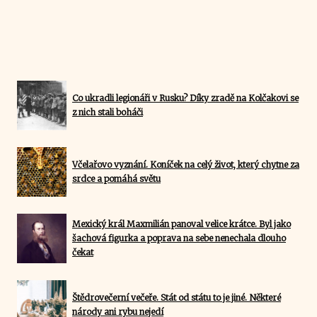
Co ukradli legionáři v Rusku? Díky zradě na Kolčakovi se
z nich stali boháči
Včelařovo vyznání. Koníček na celý život, který chytne za
srdce a pomáhá světu
Mexický král Maxmilián panoval velice krátce. Byl jako
šachová figurka a poprava na sebe nenechala dlouho
čekat
Štědrovečerní večeře. Stát od státu to je jiné. Některé
národy ani rybu nejedí