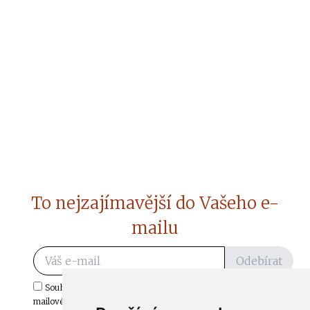
To nejzajímavější do Vašeho e-
mailu
Odebírat
Souhlasím s odběrem důležitých zpráv ze ČtiDoma.cz do mé e-
mailové schránky.