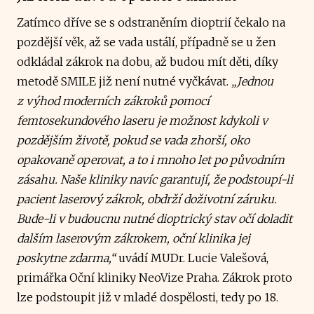
Zatímco dříve se s odstraněním dioptrií čekalo na
pozdější věk, až se vada ustálí, případně se u žen
odkládal zákrok na dobu, až budou mít děti, díky
metodě SMILE již není nutné vyčkávat.
„Jednou
z výhod moderních zákroků pomocí
femtosekundového laseru je možnost kdykoli v
pozdějším životě, pokud se vada zhorší, oko
opakovaně operovat, a to i mnoho let po původním
zásahu. Naše kliniky navíc garantují, že podstoupí-li
pacient laserový zákrok, obdrží doživotní záruku.
Bude-li v budoucnu nutné dioptrický stav očí doladit
dalším laserovým zákrokem, oční klinika jej
poskytne zdarma,“
uvádí MUDr. Lucie Valešová,
primářka Oční kliniky NeoVize Praha. Zákrok proto
lze podstoupit již v mladé dospělosti, tedy po 18.