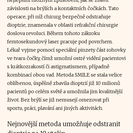
závislosti na brýlích a kontaktních čočkách. Tato
operace, při níž chirurg bezpečně odstraňuje
dioptrie, znamenala v oblasti refrakční chirurgie
doslova revoluci. Během tohoto zákroku
femtosekundový laser pracuje pod povrchem.
Lékař vyjme pomocí speciální pinzety část rohovky
ve tvaru čočky, čímž umožní ostré vidění pacientovi
s krátkozrakostí či astigmatismem, případně
kombinací obou vad. Metoda SMILE se stala velice
oblíbenou, úspěšně zbavila dioptrií již 10 milionů
pacientů po celém světě a umožnila jim kvalitnější
život. Bez brýlí se již nemusejí omezovat při
sportu, práci, plavání ani jiných aktivitách.
Nejnovější metoda umožňuje odstranit