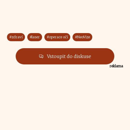
#zdraví
#laser
#operace očí
#NeoVize
Vstoupit do diskuse
reklama