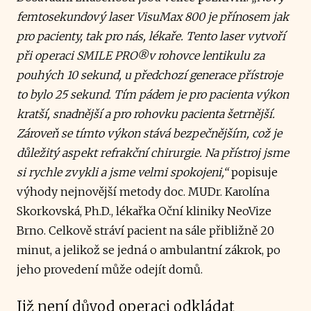
femtosekundový laser VisuMax 800 je přínosem jak
pro pacienty, tak pro nás, lékaře. Tento laser vytvoří
při operaci SMILE PRO®v rohovce lentikulu za
pouhých 10 sekund, u předchozí generace přístroje
to bylo 25 sekund. Tím pádem je pro pacienta výkon
kratší, snadnější a pro rohovku pacienta šetrnější.
Zároveň se tímto výkon stává bezpečnějším, což je
důležitý aspekt refrakční chirurgie. Na přístroj jsme
si rychle zvykli a jsme velmi spokojeni,“
popisuje
výhody nejnovější metody doc. MUDr. Karolína
Skorkovská, Ph.D., lékařka Oční kliniky NeoVize
Brno. Celkově stráví pacient na sále přibližně 20
minut, a jelikož se jedná o ambulantní zákrok, po
jeho provedení může odejít domů.
Již není důvod operaci odkládat