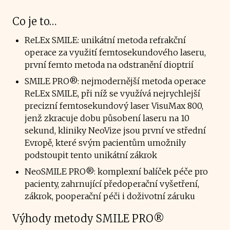
Co je to…
ReLEx SMILE: unikátní metoda refrakční
operace za využití femtosekundového laseru,
první femto metoda na odstranění dioptrií
SMILE PRO®: nejmodernější metoda operace
ReLEx SMILE, při níž se využívá nejrychlejší
precizní femtosekundový laser VisuMax 800,
jenž zkracuje dobu působení laseru na 10
sekund, kliniky NeoVize jsou první ve střední
Evropě, které svým pacientům umožnily
podstoupit tento unikátní zákrok
NeoSMILE PRO®: komplexní balíček péče pro
pacienty, zahrnující předoperační vyšetření,
zákrok, pooperační péči i doživotní záruku
Výhody metody SMILE PRO®