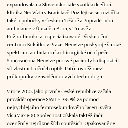
expandovala na Slovensko, kde vznikla dceřiná
klinika NeoVízia v Bratislavě. Později se síť rozšířila
také o pobočky v Českém Těšíně a Popradě, oční
ambulance v Újezdě u Brna, v Trnavě a
Ružomberoku a o specializované Dětské oční
centrum Kukátko v Praze. NeoVize poskytuje široké
spektrum ambulantní a chirurgické oční péče.
Současně má NeoVize pro své pacienty k dispozici i
síť vlastních očních optik. Patří rovněž mezi
průkopníky v zavádění nových technologií.
V roce 2022 jako první v České republice začala
provádět operace SMILE PRO® za pomoci
nejrychlejšího femtosekundového laseru světa
VisuMax 800. Společnost získala taktéž řadu
ocenění v nejrůznějších soutěžích. Opakovaně se