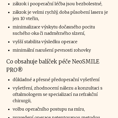
zákrok i pooperační léčba jsou bezbolestné,
zákrok je velmi rychlý, doba působení laseru je
jen 10 vteřin,
minimalizace výskytu dočasného pocitu
suchého oka či nadměrného slzení,
vyšší stabilita výsledku operace
minimální narušení pevnosti rohovky
Co obsahuje balíček péče NeoSMILE
PRO®
důkladné a přesné předoperační vyšetření
vyšetření, zhodnocení nálezu a konzultaci s
oftalmologem se specializací na refrakční
chirurgii,
volbu operačního postupu na míru,
provedení operace patentovanou metodou