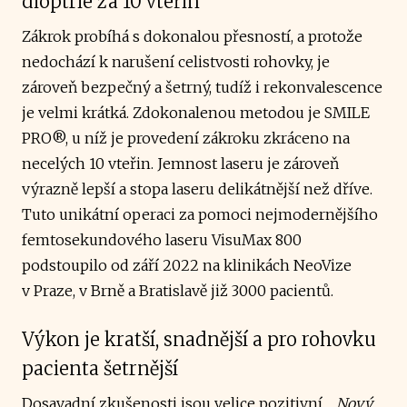
dioptrie za 10 vteřin
Zákrok probíhá s dokonalou přesností, a protože
nedochází k narušení celistvosti rohovky, je
zároveň bezpečný a šetrný, tudíž i rekonvalescence
je velmi krátká. Zdokonalenou metodou je SMILE
PRO®, u níž je provedení zákroku zkráceno na
necelých 10 vteřin. Jemnost laseru je zároveň
výrazně lepší a stopa laseru delikátnější než dříve.
Tuto unikátní operaci za pomoci nejmodernějšího
femtosekundového laseru VisuMax 800
podstoupilo od září 2022 na klinikách NeoVize
v Praze, v Brně a Bratislavě již 3000 pacientů.
Výkon je kratší, snadnější a pro rohovku
pacienta šetrnější
Dosavadní zkušenosti jsou velice pozitivní.
„Nový