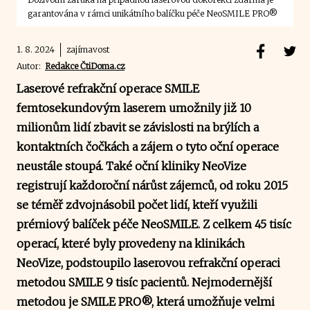
garantována v rámci unikátního balíčku péče NeoSMILE PRO®
1. 8. 2024
zajímavost
Autor:
Redakce ČtiDoma.cz
Laserové refrakční operace SMILE
femtosekundovým laserem umožnily již 10
milionům lidí zbavit se závislosti na brýlích a
kontaktních čočkách a zájem o tyto oční operace
neustále stoupá. Také oční kliniky NeoVize
registrují každoroční nárůst zájemců, od roku 2015
se téměř zdvojnásobil počet lidí, kteří využili
prémiový balíček péče NeoSMILE. Z celkem 45 tisíc
operací, které byly provedeny na klinikách
NeoVize, podstoupilo laserovou refrakční operaci
metodou SMILE 9 tisíc pacientů. Nejmodernější
metodou je SMILE PRO®, která umožňuje velmi