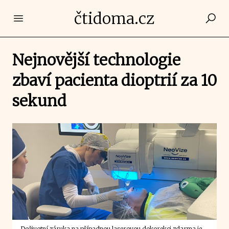
čtidoma.cz
Open main menu
Nejnovější technologie
zbaví pacienta dioptrií za 10
sekund
Doživotní záruka na případnou laserovou dokorekci zdarma je