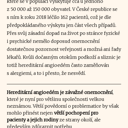
které se v populaci vyskytuje cca u jednoho
z 50 000 až 150 000 obyvatel. V České republice se
s ním k roku 2018 léčilo 162 pacientů, což je dle
předpokládaného výskytu jen část všech případů.
Přes svůj zásadní dopad na život po stránce fyzické
i psychické nemělo doposud onemocnění
dostatečnou pozornost veřejnosti a možná ani řady
lékařů. Kvůli dočasným otokům podkoží a sliznic je
totiž hereditární angioedém často zaměňován
s alergiemi, a to i přesto, že nesvědí.
Hereditární angioedém je závažné onemocnění
,
které je nyní pro většinu společnosti velkou
neznámou. Větší povědomí o problematice by však
mohlo přinést nejen
větší pochopení pro
pacienty a jejich rodiny
ze strany okolí, ale
především zdůraznit potřebu