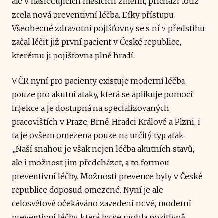
ale v následujících měsících změnit, přichází totiž
zcela nová preventivní léčba. Díky přístupu
Všeobecné zdravotní pojišťovny se s ní v předstihu
začal léčit již první pacient v České republice,
kterému ji pojišťovna plně hradí.
V ČR nyní pro pacienty existuje moderní léčba
pouze pro akutní ataky, která se aplikuje pomocí
injekce a je dostupná na specializovaných
pracovištích v Praze, Brně, Hradci Králové a Plzni, i
ta je ovšem omezena pouze na určitý typ atak.
„Naší snahou je však nejen léčba akutních stavů,
ale i možnost jim předcházet, a to formou
preventivní léčby. Možnosti prevence byly v České
republice doposud omezené. Nyní je ale
celosvětově očekáváno zavedení nové, moderní
preventivní léčby, která by se mohla pozitivně