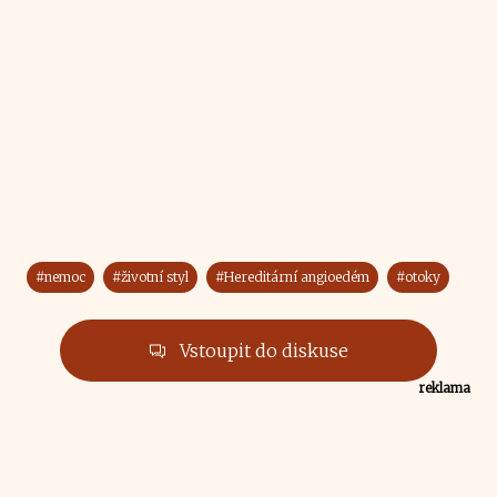
#nemoc
#životní styl
#Hereditární angioedém
#otoky
Vstoupit do diskuse
reklama