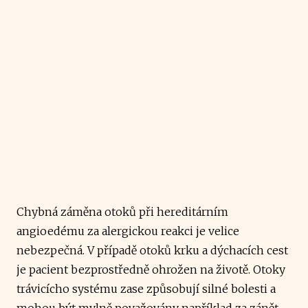
Chybná záměna otoků při hereditárním
angioedému za alergickou reakci je velice
nebezpečná. V případě otoků krku a dýchacích cest
je pacient bezprostředně ohrožen na životě. Otoky
trávicícho systému zase způsobují silné bolesti a
mohou být mylně považovány například za zánět