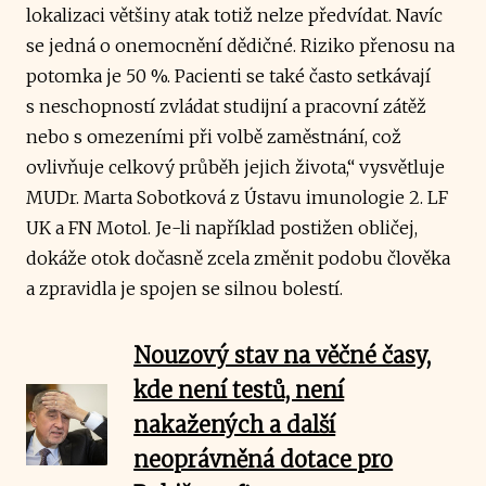
lokalizaci většiny atak totiž nelze předvídat. Navíc
se jedná o onemocnění dědičné. Riziko přenosu na
potomka je 50 %. Pacienti se také často setkávají
s neschopností zvládat studijní a pracovní zátěž
nebo s omezeními při volbě zaměstnání, což
ovlivňuje celkový průběh jejich života,“ vysvětluje
MUDr. Marta Sobotková z Ústavu imunologie 2. LF
UK a FN Motol. Je-li například postižen obličej,
dokáže otok dočasně zcela změnit podobu člověka
a zpravidla je spojen se silnou bolestí.
Nouzový stav na věčné časy,
kde není testů, není
nakažených a další
neoprávněná dotace pro