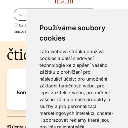
mailu
Odebírat
Souhlasím s odběrem důležitých zpráv ze ČtiDoma.cz do mé e-
Používáme soubory
mailové schránky.
cookies
čtidoma.cz
Tato webová stránka používá
cookies a další sledovací
technologie ke zlepšení vašeho
zážitku z prohlížení pro
Máte zajímavou informaci? Chcete
následující účely:
pro umožnění
spolupracovat?
základní funkčnosti webu
,
pro
Kontaktujte šéfredaktora Martina Chalupu:
lepší zážitek z webu
,
pro měření
chalupa@ctidoma.cz
vašeho zájmu o naše produkty a
služby a pro personalizaci
marketingových interakcí
,
chcete-
li zobrazovat reklamy které jsou
pro vás relevantnější
.
© Centa, a.s.