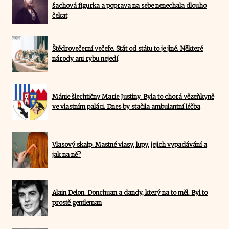
šachová figurka a poprava na sebe nenechala dlouho
čekat
Štědrovečerní večeře. Stát od státu to je jiné. Některé
národy ani rybu nejedí
Mánie šlechtičny Marie Justiny. Byla to chorá vězeňkyně
ve vlastním paláci. Dnes by stačila ambulantní léčba
Vlasový skalp. Mastné vlasy, lupy, jejich vypadávání a
jak na ně?
Alain Delon. Donchuan a dandy, který na to měl. Byl to
prostě gentleman