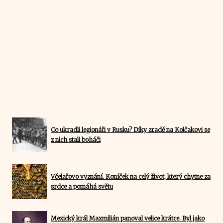
Co ukradli legionáři v Rusku? Díky zradě na Kolčakovi se
z nich stali boháči
Včelařovo vyznání. Koníček na celý život, který chytne za
srdce a pomáhá světu
Mexický král Maxmilián panoval velice krátce. Byl jako