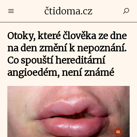
čtidoma.cz
Open main menu
Otoky, které člověka ze dne
na den změní k nepoznání.
Co spouští hereditární
angioedém, není známé