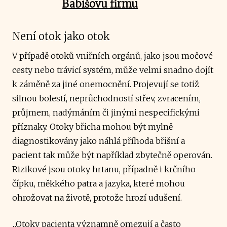
Babišovu firmu
Není otok jako otok
V případě otoků vniřních orgánů, jako jsou močové
cesty nebo trávicí systém, může velmi snadno dojít
k záměně za jiné onemocnění. Projevují se totiž
silnou bolestí, neprůchodností střev, zvracením,
průjmem, nadýmáním či jinými nespecifickými
příznaky. Otoky břicha mohou být mylně
diagnostikovány jako náhlá příhoda břišní a
pacient tak může být například zbytečně operován.
Rizikové jsou otoky hrtanu, případně i krčního
čípku, měkkého patra a jazyka, které mohou
ohrožovat na životě, protože hrozí udušení.
„Otoky pacienta významně omezují a často