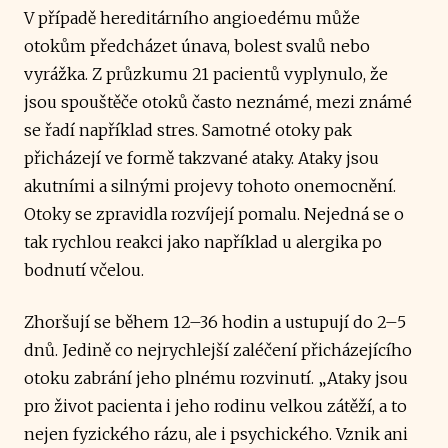
V případě hereditárního angioedému může
otokům předcházet únava, bolest svalů nebo
vyrážka. Z průzkumu 21 pacientů vyplynulo, že
jsou spouštěče otoků často neznámé, mezi známé
se řadí například stres. Samotné otoky pak
přicházejí ve formě takzvané ataky. Ataky jsou
akutními a silnými projevy tohoto onemocnění.
Otoky se zpravidla rozvíjejí pomalu. Nejedná se o
tak rychlou reakci jako například u alergika po
bodnutí včelou.
Zhoršují se během 12–36 hodin a ustupují do 2–5
dnů. Jedině co nejrychlejší zaléčení přicházejícího
otoku zabrání jeho plnému rozvinutí. „Ataky jsou
pro život pacienta i jeho rodinu velkou zátěží, a to
nejen fyzického rázu, ale i psychického. Vznik ani