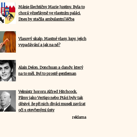
Mánie šlechtičny Marie Justiny. Byla to
chorá vězeňkyně ve vlastním paláci.
Dnes by stačila ambulantní léčba
Vlasový skalp. Mastné vlasy, lupy, jejich
vypadávání a jak na ně?
Alain Delon. Donchuan a dandy, který
na to měl. Byl to prostě gentleman
Velmistr hororu Alfred Hitchcock.
Filmy jako Vertigo nebo Ptáci byly tak
děsivé, že při nich diváci museli zavírat
oči s otevřenými ústy
reklama