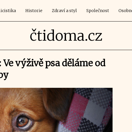
icistika
Historie
Zdraví a styl
Společnost
Osobn
čtidoma.cz
: Ve výživě psa děláme od
by