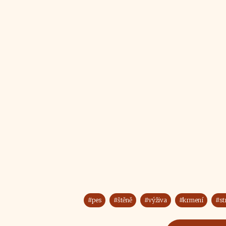
#pes
#štěně
#výživa
#krmení
#st