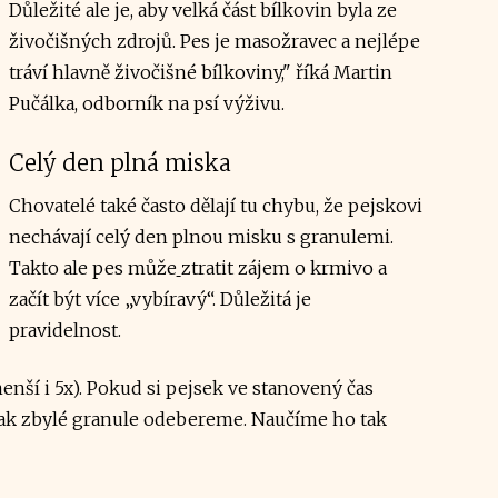
Důležité ale je, aby velká část bílkovin byla ze
živočišných zdrojů. Pes je masožravec a nejlépe
tráví hlavně živočišné bílkoviny," říká Martin
Pučálka, odborník na psí výživu.
Celý den plná miska
Chovatelé také často dělají tu chybu, že pejskovi
nechávají celý den plnou misku s granulemi.
Takto ale pes může
ztratit zájem o krmivo a
začít být více „vybíravý“. Důležitá je
pravidelnost.
nší i 5x). Pokud si pejsek ve stanovený čas
 tak zbylé granule odebereme. Naučíme ho tak