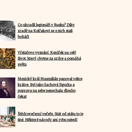
Co ukradli legionáři v Rusku? Díky
zradě na Kolčakovi se z nich stali
boháči
Včelařovo vyznání. Koníček na celý
život, který chytne za srdce a pomáhá
světu
Mexický král Maxmilián panoval velice
krátce. Byl jako šachová figurka a
poprava na sebe nenechala dlouho
čekat
Štědrovečerní večeře. Stát od státu to je
jiné. Některé národy ani rybu nejedí