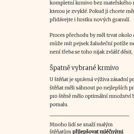
kompletní krmivo bez mateřského ml
kterou je zvyklé. Pokud ji chcete měn
přidávejte i hrstku nových granulí.
Proces přechodu by měl trvat okolo 
může mít pejsek žaludeční potíže ne
není třeba se toho nijak zvlášť děsit,
Špatně vybrané krmivo
U štěňat je správná výživa zásadní pr
štěňat měli sáhnout po nejlepších pr
pro štěně mělo optimální množství 
pomalu.
Mnoho lidí se snaží malým
štěňatům
přilepšovat mléčnými