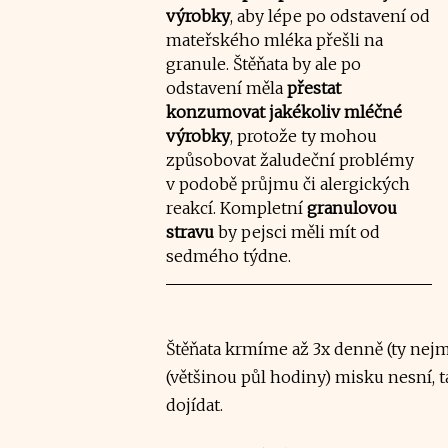
výrobky
, aby lépe po odstavení od
mateřského mléka přešli na
granule. Štěňata by ale po
odstavení měla
přestat
konzumovat jakékoliv mléčné
výrobky
, protože ty mohou
způsobovat žaludeční problémy
v podobě průjmu či alergických
reakcí. Kompletní
granulovou
stravu
by pejsci měli mít od
sedmého týdne.
Štěňata krmíme až 3x denně (ty nejme
(většinou půl hodiny) misku nesní,
dojídat.