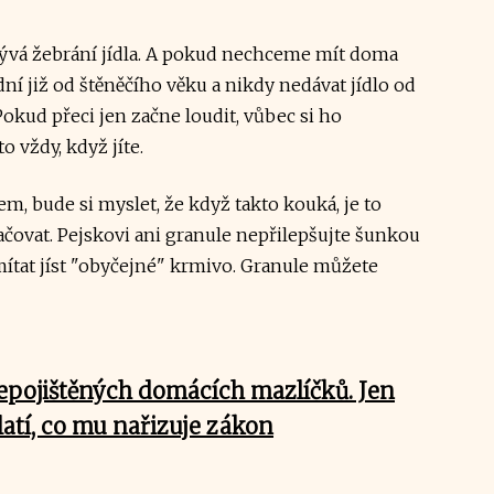
bývá žebrání jídla. A pokud nechceme mít doma
dní již od štěněčího věku a nikdy nedávat jídlo od
 Pokud přeci jen začne loudit, vůbec si ho
o vždy, když jíte.
, bude si myslet, že když takto kouká, je to
čovat. Pejskovi ani granule nepřilepšujte šunkou
ítat jíst "obyčejné" krmivo. Granule můžete
epojištěných domácích mazlíčků. Jen
atí, co mu nařizuje zákon