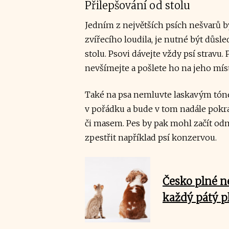
Přilepšování od stolu
Jedním z největších psích nešvarů 
zvířecího loudila, je nutné být důsle
stolu. Psovi dávejte vždy psí stravu.
nevšímejte a pošlete ho na jeho míst
Také na psa nemluvte laskavým tónem
v pořádku a bude v tom nadále pokra
či masem. Pes by pak mohl začít odm
zpestřit například psí konzervou.
Česko plné n
každý pátý pl