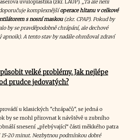
laserová uvuloplastika (zkr. LAUP).
„Ta ale není
 doporučuje komplexnější
operace hltanu v celkové
entilátorem s nosní maskou
(zkr. CPAP). Pokud by
alo by se pravděpodobně chrápání, ale dechové
ý apnoik). A tento stav by nadále ohrožoval zdraví
působit velké problémy. Jak nejlépe
 od prudce jedovatých?
rovádí u klasických "chrápačů", se jedná o
rok by se mohl přirovnat k návštěvě u zubního
obnáší snesení „přebývající“ části měkkého patra
si 15-20 minut. Nezbytnou podmínkou dobré