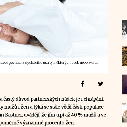
 které pochází z dýchacího ústrojí některých osob nebo zvířat
a častý důvod partnerských hádek je i chrápání.
 mužů i žen a týká se stále větší části populace.
an Kastner, uvádějí, že jím trpí až 40 % mužů a ve
 i poměrně významné procento žen.