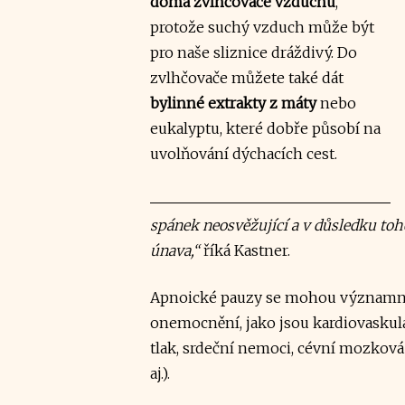
doma zvlhčovače vzduchu
,
protože suchý vzduch může být
pro naše sliznice dráždivý. Do
zvlhčovače můžete také dát
bylinné extrakty z máty
nebo
eukalyptu, které dobře působí na
uvolňování dýchacích cest.
spánek neosvěžující a v důsledku to
únava,“
říká Kastner.
Apnoické pauzy se mohou významn
onemocnění, jako jsou kardiovaskul
tlak, srdeční nemoci, cévní mozková
aj.).