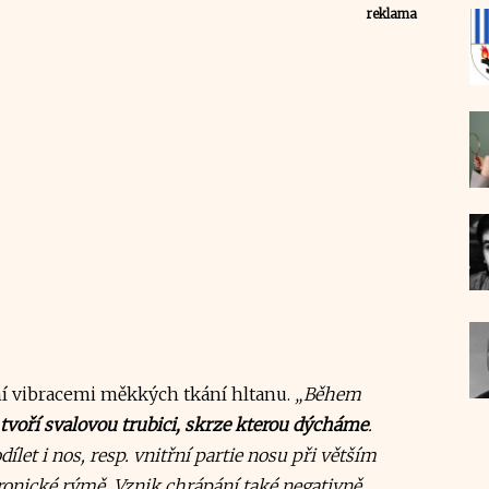
reklama
í vibracemi měkkých tkání hltanu.
„Během
 tvoří svalovou trubici, skrze kterou dýcháme
.
et i nos, resp. vnitřní partie nosu při větším
ronické rýmě. Vznik chrápání také negativně