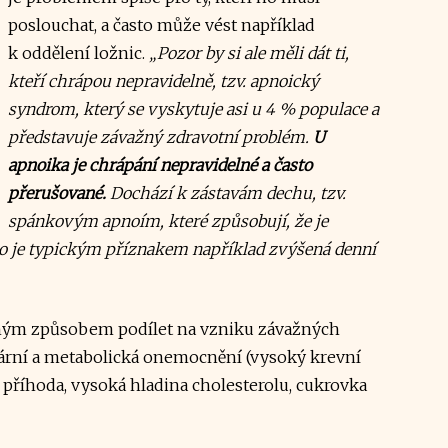
poslouchat, a často může vést například
k oddělení ložnic.
„Pozor by si ale měli dát ti,
kteří chrápou nepravidelně, tzv. apnoický
syndrom, který se vyskytuje asi u 4 % populace a
představuje závažný zdravotní problém.
U
apnoika je chrápání nepravidelné a často
přerušované.
Dochází k zástavám dechu, tzv.
spánkovým apnoím, které způsobují, že je
ho je typickým příznakem například zvýšená denní
ým způsobem podílet na vzniku závažných
ární a metabolická onemocnění (vysoký krevní
 příhoda, vysoká hladina cholesterolu, cukrovka