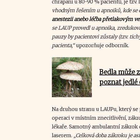
chrápání u 80-90 % pacientů, je tzv. 
vhodným řešením u apnoiků, kde se
anestezii anebo léčba přetlakovým v
se LAUP provedl u apnoika, zredukov
pauzy by pacientovi zůstaly (tzv. tich
pacienta,“
upozorňuje odborník.
Bedla může z
poznat jedlé
Na druhou stranu u LAUPu, který se p
operaci v místním znecitlivění, zák
lékaře. Samotný ambulantní zákrok 
laserem.
„Celková doba zákroku je a