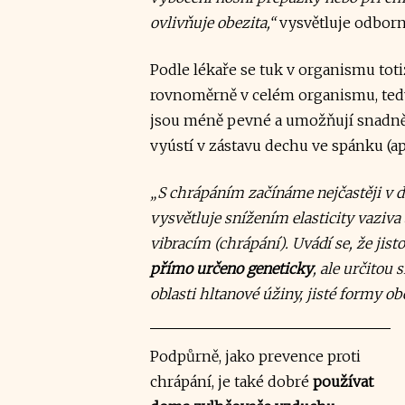
ovlivňuje obezita,“
vysvětluje odborn
Podle lékaře se tuk v organismu tot
rovnoměrně v celém organismu, tedy
jsou méně pevné a umožňují snadnější
vyústí v zástavu dechu ve spánku (a
„S chrápáním začínáme nejčastěji v d
vysvětluje snížením elasticity vaziva
vibracím (chrápání). Uvádí se, že jist
přímo určeno geneticky
, ale určitou 
oblasti hltanové úžiny, jisté formy obe
Podpůrně, jako prevence proti
chrápání, je také dobré
používat