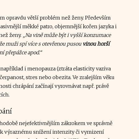
ím opravdu větší problém než ženy. Především
asivnější měkké patro, objemnější kořen jazyka i
 než ženy.
„Na vině může být i vyšší konzumace
 že muži spí více s otevřenou pusou
vinou horší
ní přepážce apod.“
příklad i menopauza (ztráta elasticity vaziva
rpanost, stres nebo obezita. Ve zralejším věku
tnosti chrápání začínají vyrovnávat např. právě
cích.
pání
uhodobě nejefektivnějším zákrokem ve správně
 k výraznému snížení intenzity či vymizení