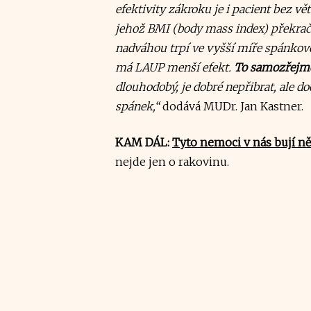
efektivity zákroku je i pacient bez v
jehož BMI (body mass index) překraču
nadváhou trpí ve vyšší míře spánkovo
má LAUP menší efekt.
To samozřejmě 
dlouhodobý, je dobré nepřibrat, ale d
spánek,“
dodává MUDr. Jan Kastner.
KAM DÁL:
Tyto nemoci v nás bují ně
nejde jen o rakovinu.