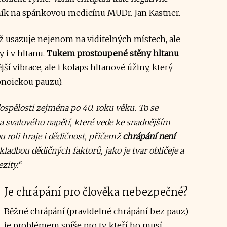
ík na spánkovou medicínu MUDr. Jan Kastner.
iž usazuje nejenom na viditelných místech, ale
 i v hltanu.
Tukem prostoupené stěny hltanu
 vibrace, ale i kolaps hltanové úžiny, který
pnoickou pauzu).
ospělosti zejména po 40. roku věku. To se
 a svalového napětí, které vede ke snadnějším
ou roli hraje i dědičnost, přičemž
chrápání není
skladbou dědičných faktorů, jako je tvar obličeje a
zity.“
Je chrápání pro člověka nebezpečné?
Běžné chrápání (pravidelné chrápání bez pauz)
je problémem spíše pro ty, kteří ho musí