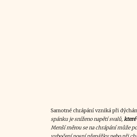
Samotné chrápání vzniká při dýchán
spánku je sníženo napětí svalů,
které
Menší měrou se na chrápání může podíl
vybočení nosní přepážky nebo při ch