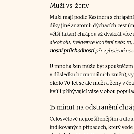
Muži vs. ženy
Muži mají podle Kastnera s chrápán
díky jiné anatomii dýchacích cest (m
větší hrtan) chrápou až dvakrát více
alkoholu, frekvence kouření nebo to,
nosní průchodnosti
při vybočené nos
U mnoha žen může být spouštěčem na
v důsledku hormonálních změn), vyče
okolo 70. let se ale muži a ženy v če
kvůli přibývající váze v obou popula
15 minut na odstranění chrá
Celosvětově nejrozšířenějším a dlo
indikovaných případech, který vede