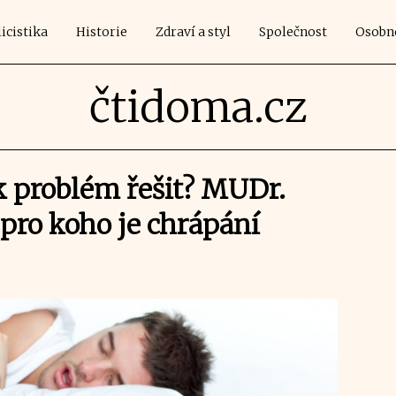
icistika
Historie
Zdraví a styl
Společnost
Osobn
čtidoma.cz
k problém řešit? MUDr.
 pro koho je chrápání