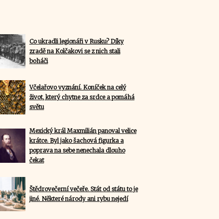
Co ukradli legionáři v Rusku? Díky
zradě na Kolčakovi se z nich stali
boháči
Včelařovo vyznání. Koníček na celý
život, který chytne za srdce a pomáhá
světu
Mexický král Maxmilián panoval velice
krátce. Byl jako šachová figurka a
poprava na sebe nenechala dlouho
čekat
Štědrovečerní večeře. Stát od státu to je
jiné. Některé národy ani rybu nejedí