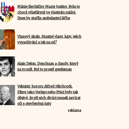
Mánie šlechtičny Marie Justiny. Byla to
chorá vězeňkyně ve vlastním paláci.
Dnes by stačila ambulantní léčba
Vlasový skalp. Mastné vlasy, lupy, jejich
vypadávání a jak na ně?
Alain Delon. Donchuan a dandy, který
na to měl. Byl to prostě gentleman
Velmistr hororu Alfred Hitchcock.
Filmy jako Vertigo nebo Ptáci byly tak
děsivé, že při nich diváci museli zavírat
oči s otevřenými ústy
reklama