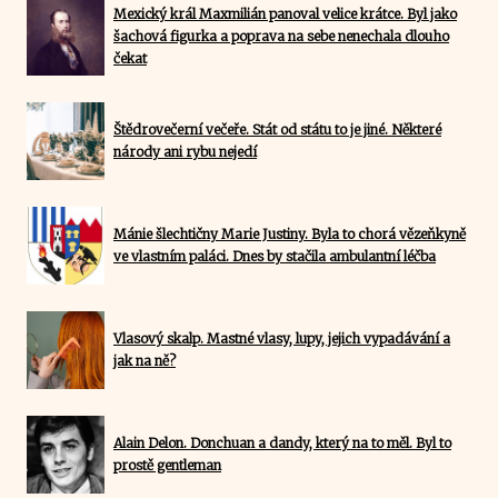
Mexický král Maxmilián panoval velice krátce. Byl jako
šachová figurka a poprava na sebe nenechala dlouho
čekat
Štědrovečerní večeře. Stát od státu to je jiné. Některé
národy ani rybu nejedí
Mánie šlechtičny Marie Justiny. Byla to chorá vězeňkyně
ve vlastním paláci. Dnes by stačila ambulantní léčba
Vlasový skalp. Mastné vlasy, lupy, jejich vypadávání a
jak na ně?
Alain Delon. Donchuan a dandy, který na to měl. Byl to
prostě gentleman