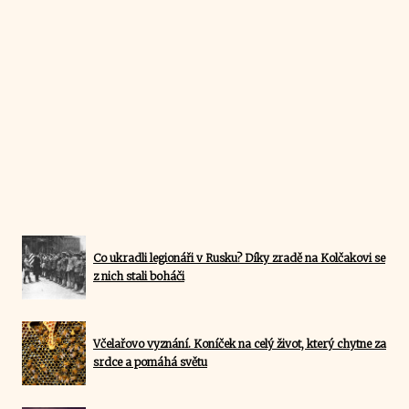
Co ukradli legionáři v Rusku? Díky zradě na Kolčakovi se
z nich stali boháči
Včelařovo vyznání. Koníček na celý život, který chytne za
srdce a pomáhá světu