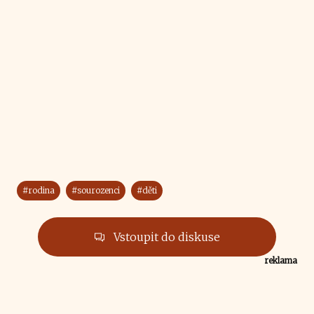
#rodina
#sourozenci
#děti
Vstoupit do diskuse
reklama