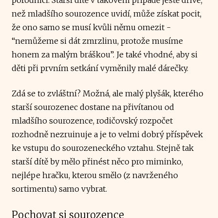
než mladšího sourozence uvidí, může získat pocit,
že ono samo se musí kvůli němu omezit -
“nemůžeme si dát zmrzlinu, protože musíme
honem za malým bráškou”. Je také vhodné, aby si
děti při prvním setkání vyměnily malé dárečky.
Zdá se to zvláštní? Možná, ale malý plyšák, kterého
starší sourozenec dostane na přivítanou od
mladšího sourozence, rodičovský rozpočet
rozhodně nezruinuje a je to velmi dobrý příspěvek
ke vstupu do sourozeneckého vztahu. Stejně tak
starší dítě by mělo přinést něco pro miminko,
nejlépe hračku, kterou smělo (z navrženého
sortimentu) samo vybrat.
Pochovat si sourozence