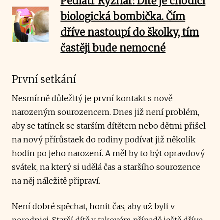
Pediatr Rýznar: Dítě je chodící
biologická bombička. Čím
dříve nastoupí do školky, tím
častěji bude nemocné
První setkání
Nesmírně důležitý je první kontakt s nově
narozeným sourozencem. Dnes již není problém,
aby se tatínek se starším dítětem nebo dětmi přišel
na nový přírůstaek do rodiny podívat již několik
hodin po jeho narození. A měl by to být opravdový
svátek, na který si udělá čas a staršího sourozence
na něj náležitě připraví.
Není dobré spěchat, honit čas, aby už byli v
porodnici. Starší dítě v takovém případě ještě dříve,