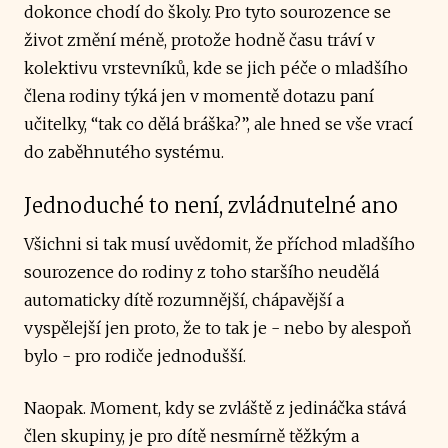
dokonce chodí do školy. Pro tyto sourozence se
život změní méně, protože hodně času tráví v
kolektivu vrstevníků, kde se jich péče o mladšího
člena rodiny týká jen v momentě dotazu paní
učitelky, “tak co dělá bráška?”, ale hned se vše vrací
do zaběhnutého systému.
Jednoduché to není, zvládnutelné ano
Všichni si tak musí uvědomit, že příchod mladšího
sourozence do rodiny z toho staršího neudělá
automaticky dítě rozumnější, chápavější a
vyspělejší jen proto, že to tak je - nebo by alespoň
bylo - pro rodiče jednodušší.
Naopak. Moment, kdy se zvláště z jedináčka stává
člen skupiny, je pro dítě nesmírně těžkým a