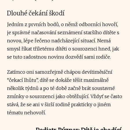
Dlouhé čekání škodí
Jedním z prvních bodů, o němž odborníci hovoří,
je správné načasování seznámení staršího dítěte s
novou, lépe řečeno nadcházející situací. Nemá
smysl říkat tříletému dítěti o sourozenci hned, jak
se tuto radostnou novinu dozvědí sami rodiče.
Zatímco oni samozřejmě chápou devítiměsíční
“čekací lhůtu”, dítě se dokáže těšit maximálně
několik týdnů a po té době začně brát soustavné
zmínky o sourozenci jako obtěžující. Vždyť se často
stává, že se ani v širší rodině prakticky o jiném
tématu nehovoří.