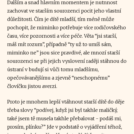
Dalším a snad hlavním momentem je nutnnost
zachovat ve starším sourozenci pocit jeho vlastní
důležitosti. Čím je dítě mladší, tím méně může
pochopit, že miminko potřebuje více rodičovského
času, více pozornosti a více péče. Věta “jsi starší,
máš mít rozum”, případně “ty už to umíš sám,
miminko ne” jsou sice pravdivé, ale mnozí starší
sourozenci se při jejich vyslovení raději stáhnou do
ústraní v budují si vůči tomu mladšímu,
opečovávanějšímu a zjevně “neschopnému”
človíčku jistou averzi.
Proto je mnohem lepší vtáhnout starší dítě do děje
třeba slovy “podívej, když jsi byl takhle maličký,
také jsem tě musela takhle přebalovat - podáš mi,
prosím, plínku?” Jde v podstatě o vyjádření téhož,