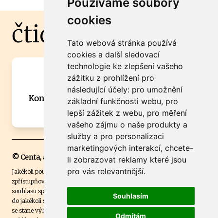
Používáme soubory
cookies
čtidoma.cz
Tato webová stránka používá
cookies a další sledovací
technologie ke zlepšení vašeho
Máte zajímavou informaci? Chcete
zážitku z prohlížení pro
spolupracovat?
následující účely:
pro umožnění
Kontaktujte šéfredaktora Martina Chalupu:
základní funkčnosti webu
,
pro
chalupa@ctidoma.cz
lepší zážitek z webu
,
pro měření
vašeho zájmu o naše produkty a
služby a pro personalizaci
marketingových interakcí
,
chcete-
© Centa, a.s.
li zobrazovat reklamy které jsou
pro vás relevantnější
.
Jakékoli použití obsahu včetně převzetí, šíření či dalšího užití a
zpřístupňování textových či obrazových materiálů bez písemného
souhlasu společnosti Centa,a.s. je zakázáno. Čtenář svým přihlášením
Souhlasím
do jakékoli soutěže na našem webu dává souhlas s tím, že v případě, že
se stane výhercem této soutěže, může být jeho jméno na webu
Odmítám