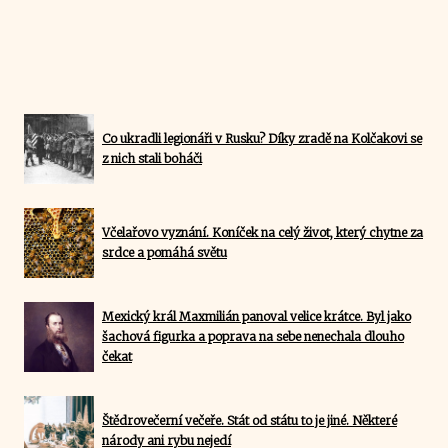
Co ukradli legionáři v Rusku? Díky zradě na Kolčakovi se
z nich stali boháči
Včelařovo vyznání. Koníček na celý život, který chytne za
srdce a pomáhá světu
Mexický král Maxmilián panoval velice krátce. Byl jako
šachová figurka a poprava na sebe nenechala dlouho
čekat
Štědrovečerní večeře. Stát od státu to je jiné. Některé
národy ani rybu nejedí