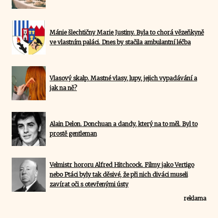
Mánie šlechtičny Marie Justiny. Byla to chorá vězeňkyně
ve vlastním paláci. Dnes by stačila ambulantní léčba
Vlasový skalp. Mastné vlasy, lupy, jejich vypadávání a
jak na ně?
Alain Delon. Donchuan a dandy, který na to měl. Byl to
prostě gentleman
Velmistr hororu Alfred Hitchcock. Filmy jako Vertigo
nebo Ptáci byly tak děsivé, že při nich diváci museli
zavírat oči s otevřenými ústy
reklama