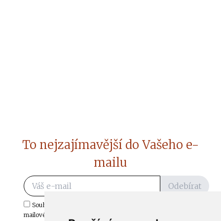
To nejzajímavější do Vašeho e-
mailu
Odebírat
Souhlasím s odběrem důležitých zpráv ze ČtiDoma.cz do mé e-
mailové schránky.