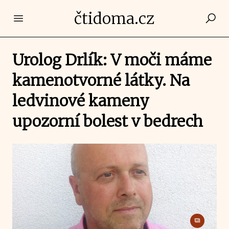
čtidoma.cz
Open main menu
Urolog Drlík: V moči máme
kamenotvorné látky. Na
ledvinové kameny
upozorní bolest v bedrech