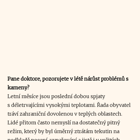
Pane doktore, pozorujete v létě nárůst problémů s
kameny?
Letní měsíce jsou poslední dobou spjaty
s déletrvajícími vysokými teplotami. Řada obyvatel
tráví zahraniční dovolenou v teplých oblastech.
Lidé přitom často nemyslí na dostatečný pitný
režim, který by byl úměrný ztrátám tekutin na
podkladě pocení, vypařování a jistě i v určitých