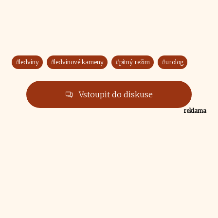
#ledviny
#ledvinové kameny
#pitný režim
#urolog
Vstoupit do diskuse
reklama