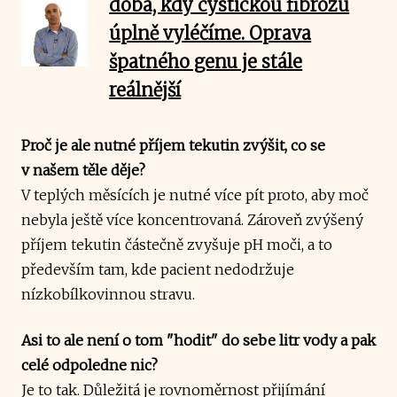
doba, kdy cystickou fibrózu
úplně vyléčíme. Oprava
špatného genu je stále
reálnější
Proč je ale nutné příjem tekutin zvýšit, co se
v našem těle děje?
V teplých měsících je nutné více pít proto, aby moč
nebyla ještě více koncentrovaná. Zároveň zvýšený
příjem tekutin částečně zvyšuje pH moči, a to
především tam, kde pacient nedodržuje
nízkobílkovinnou stravu.
Asi to ale není o tom "hodit" do sebe litr vody a pak
celé odpoledne nic?
Je to tak. Důležitá je rovnoměrnost přijímání