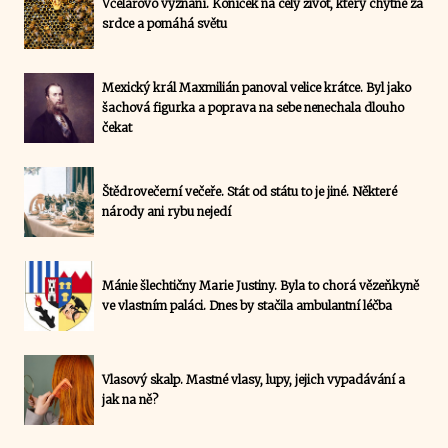
Včelařovo vyznání. Koníček na celý život, který chytne za
srdce a pomáhá světu
Mexický král Maxmilián panoval velice krátce. Byl jako
šachová figurka a poprava na sebe nenechala dlouho
čekat
Štědrovečerní večeře. Stát od státu to je jiné. Některé
národy ani rybu nejedí
Mánie šlechtičny Marie Justiny. Byla to chorá vězeňkyně
ve vlastním paláci. Dnes by stačila ambulantní léčba
Vlasový skalp. Mastné vlasy, lupy, jejich vypadávání a
jak na ně?