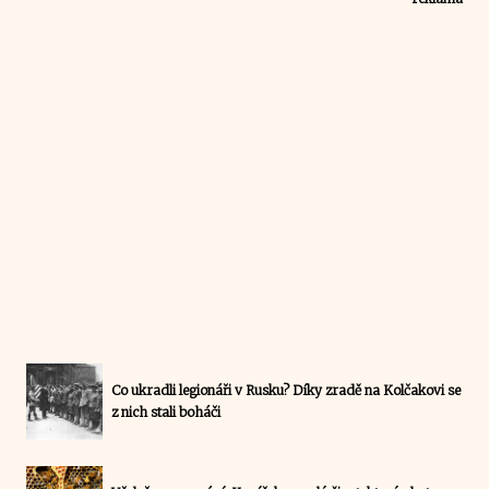
Co ukradli legionáři v Rusku? Díky zradě na Kolčakovi se
z nich stali boháči