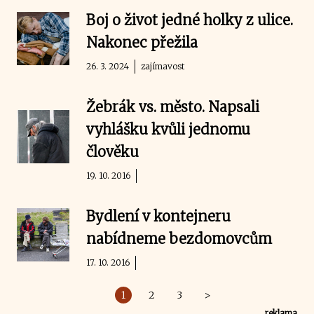
Boj o život jedné holky z ulice.
Nakonec přežila
26. 3. 2024
zajímavost
Žebrák vs. město. Napsali
vyhlášku kvůli jednomu
člověku
19. 10. 2016
Bydlení v kontejneru
nabídneme bezdomovcům
17. 10. 2016
1
2
3
>
reklama