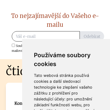
To nejzajímavější do Vašeho e-
mailu
Odebírat
Souhlasím s odběrem důležitých zpráv ze ČtiDoma.cz do mé e-
mailové schránky.
Používáme soubory
cookies
čtidoma.cz
Tato webová stránka používá
cookies a další sledovací
technologie ke zlepšení vašeho
Máte zajímavou informaci? Chcete
zážitku z prohlížení pro
spolupracovat?
následující účely:
pro umožnění
Kontaktujte šéfredaktora Martina Chalupu:
základní funkčnosti webu
,
pro
chalupa@ctidoma.cz