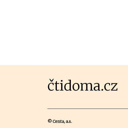
čtidoma.cz
© Centa, a.s.