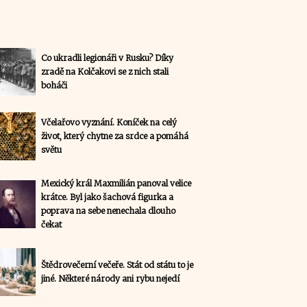
Co ukradli legionáři v Rusku? Díky
zradě na Kolčakovi se z nich stali
boháči
Včelařovo vyznání. Koníček na celý
život, který chytne za srdce a pomáhá
světu
Mexický král Maxmilián panoval velice
krátce. Byl jako šachová figurka a
poprava na sebe nenechala dlouho
čekat
Štědrovečerní večeře. Stát od státu to je
jiné. Některé národy ani rybu nejedí