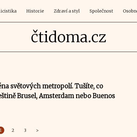
icistika
Historie
Zdraví a styl
Společnost
Osobn
čtidoma.cz
na světových metropolí. Tušíte, co
štině Brusel, Amsterdam nebo Buenos
1
2
3
>