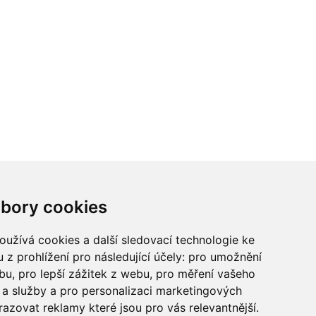
ci? Chcete spolupracovat?
bory cookies
tina Chalupu:
chalupa@ctidoma.cz
užívá cookies a další sledovací technologie ke
 z prohlížení pro následující účely:
pro umožnění
ebu
,
pro lepší zážitek z webu
,
pro měření vašeho
a služby a pro personalizaci marketingových
razovat reklamy které jsou pro vás relevantnější
.