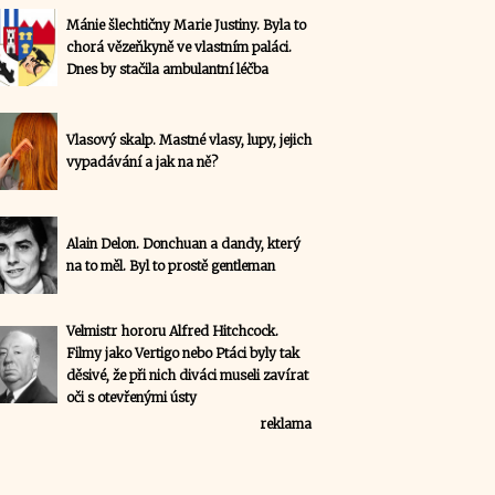
Mánie šlechtičny Marie Justiny. Byla to
chorá vězeňkyně ve vlastním paláci.
Dnes by stačila ambulantní léčba
Vlasový skalp. Mastné vlasy, lupy, jejich
vypadávání a jak na ně?
Alain Delon. Donchuan a dandy, který
na to měl. Byl to prostě gentleman
Velmistr hororu Alfred Hitchcock.
Filmy jako Vertigo nebo Ptáci byly tak
děsivé, že při nich diváci museli zavírat
oči s otevřenými ústy
reklama