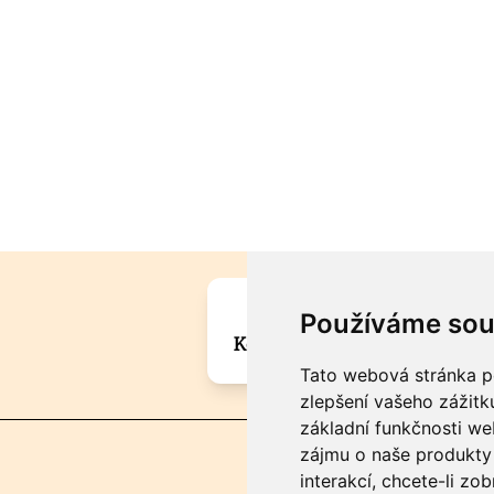
Máte zajímavou informa
Používáme sou
Kontaktujte šéfredaktora Mar
Tato webová stránka po
zlepšení vašeho zážitku
základní funkčnosti w
zájmu o naše produkty 
interakcí
,
chcete-li zob