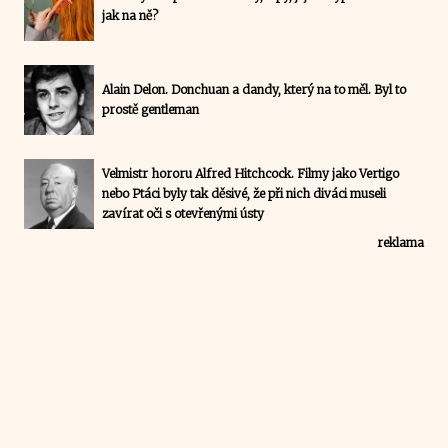
jak na ně?
Alain Delon. Donchuan a dandy, který na to měl. Byl to
prostě gentleman
Velmistr hororu Alfred Hitchcock. Filmy jako Vertigo
nebo Ptáci byly tak děsivé, že při nich diváci museli
zavírat oči s otevřenými ústy
reklama