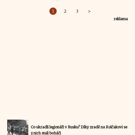
1
2
3
>
reklama
Co ukradli legionáři v Rusku? Díky zradě na Kolčakovi se
z nich stali boháči