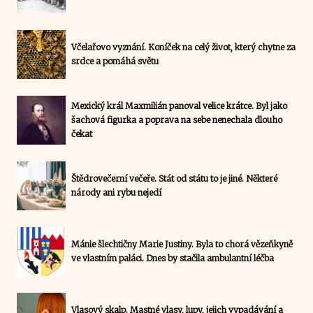
Včelařovo vyznání. Koníček na celý život, který chytne za
srdce a pomáhá světu
Mexický král Maxmilián panoval velice krátce. Byl jako
šachová figurka a poprava na sebe nenechala dlouho
čekat
Štědrovečerní večeře. Stát od státu to je jiné. Některé
národy ani rybu nejedí
Mánie šlechtičny Marie Justiny. Byla to chorá vězeňkyně
ve vlastním paláci. Dnes by stačila ambulantní léčba
Vlasový skalp. Mastné vlasy, lupy, jejich vypadávání a