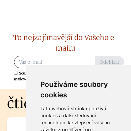
To nejzajímavější do Vašeho e-
mailu
Odebírat
Souhlasím s odběrem důležitých zpráv ze ČtiDoma.cz do mé e-
mailové schránky.
Používáme soubory
cookies
čtidoma.cz
Tato webová stránka používá
cookies a další sledovací
technologie ke zlepšení vašeho
Máte zajímavou informaci? Chcete
zážitku z prohlížení pro