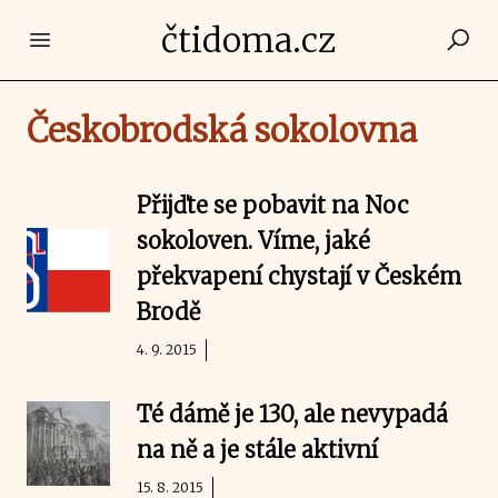
čtidoma.cz
Open main menu
Českobrodská sokolovna
Přijďte se pobavit na Noc
sokoloven. Víme, jaké
překvapení chystají v Českém
Brodě
4. 9. 2015
Té dámě je 130, ale nevypadá
na ně a je stále aktivní
15. 8. 2015