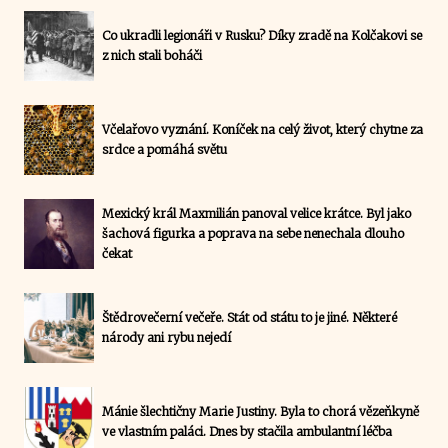
Co ukradli legionáři v Rusku? Díky zradě na Kolčakovi se
z nich stali boháči
Včelařovo vyznání. Koníček na celý život, který chytne za
srdce a pomáhá světu
Mexický král Maxmilián panoval velice krátce. Byl jako
šachová figurka a poprava na sebe nenechala dlouho
čekat
Štědrovečerní večeře. Stát od státu to je jiné. Některé
národy ani rybu nejedí
Mánie šlechtičny Marie Justiny. Byla to chorá vězeňkyně
ve vlastním paláci. Dnes by stačila ambulantní léčba