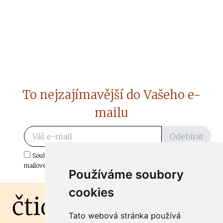
To nejzajímavější do Vašeho e-
mailu
Odebírat
Souhlasím s odběrem důležitých zpráv ze ČtiDoma.cz do mé e-
mailové schránky.
Používáme soubory
cookies
čtidoma.cz
Tato webová stránka používá