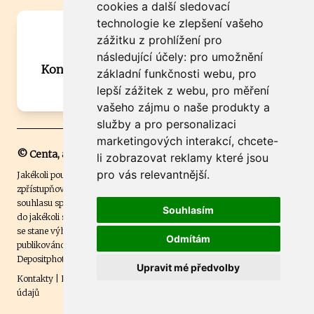
cookies a další sledovací
technologie ke zlepšení vašeho
Máte zajímavou informaci? Chcete
zážitku z prohlížení pro
spolupracovat?
následující účely:
pro umožnění
Kontaktujte šéfredaktora Martina Chalupu:
základní funkčnosti webu
,
pro
chalupa@ctidoma.cz
lepší zážitek z webu
,
pro měření
vašeho zájmu o naše produkty a
služby a pro personalizaci
marketingových interakcí
,
chcete-
© Centa, a.s.
li zobrazovat reklamy které jsou
pro vás relevantnější
.
Jakékoli použití obsahu včetně převzetí, šíření či dalšího užití a
zpřístupňování textových či obrazových materiálů bez písemného
souhlasu společnosti Centa,a.s. je zakázáno. Čtenář svým přihlášením
Souhlasím
do jakékoli soutěže na našem webu dává souhlas s tím, že v případě, že
se stane výhercem této soutěže, může být jeho jméno na webu
Odmítám
publikováno. Centa, a.s. využívala licenci ČTK a využívá fotografie z
Depositphotos
.
Upravit mé předvolby
Kontakty
|
Etický kodex
|
Spravovat souhlas s nastavením osobních
údajů