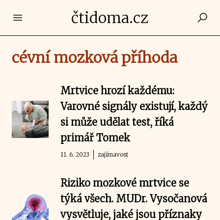
čtidoma.cz
Open main menu
cévní mozková příhoda
Mrtvice hrozí každému:
Varovné signály existují, každý
si může udělat test, říká
primář Tomek
11. 6. 2023
zajímavost
Riziko mozkové mrtvice se
týká všech. MUDr. Vysočanová
vysvětluje, jaké jsou příznaky