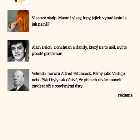
Vlasový skalp. Mastné vlasy, lupy, jejich vypadávání a
jak na ně?
Alain Delon. Donchuan a dandy, který na to měl. Byl to
prostě gentleman
Velmistr hororu Alfred Hitchcock. Filmy jako Vertigo
nebo Ptáci byly tak děsivé, že při nich diváci museli
zavírat oči s otevřenými ústy
reklama