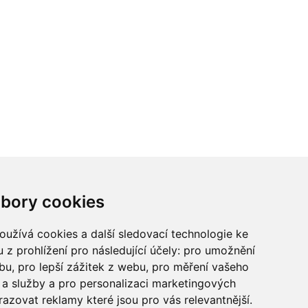
ci? Chcete spolupracovat?
bory cookies
tina Chalupu:
chalupa@ctidoma.cz
užívá cookies a další sledovací technologie ke
 z prohlížení pro následující účely:
pro umožnění
ebu
,
pro lepší zážitek z webu
,
pro měření vašeho
a služby a pro personalizaci marketingových
razovat reklamy které jsou pro vás relevantnější
.