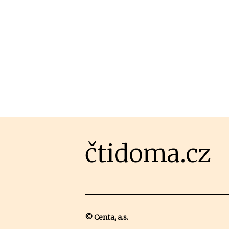
čtidoma.cz
© Centa, a.s.