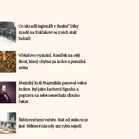
Co ukradli legionáři v Rusku? Díky
zradě na Kolčakovi se z nich stali
boháči
Včelařovo vyznání. Koníček na celý
život, který chytne za srdce a pomáhá
světu
Mexický král Maxmilián panoval velice
krátce. Byl jako šachová figurka a
poprava na sebe nenechala dlouho
čekat
Štědrovečerní večeře. Stát od státu to je
jiné. Některé národy ani rybu nejedí