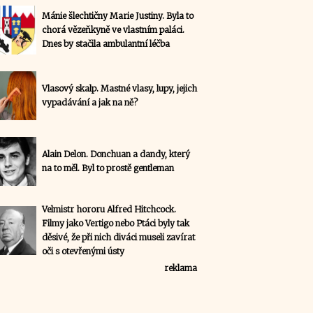
Mánie šlechtičny Marie Justiny. Byla to
chorá vězeňkyně ve vlastním paláci.
Dnes by stačila ambulantní léčba
Vlasový skalp. Mastné vlasy, lupy, jejich
vypadávání a jak na ně?
Alain Delon. Donchuan a dandy, který
na to měl. Byl to prostě gentleman
Velmistr hororu Alfred Hitchcock.
Filmy jako Vertigo nebo Ptáci byly tak
děsivé, že při nich diváci museli zavírat
oči s otevřenými ústy
reklama