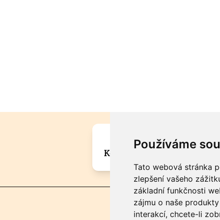
Máte zajímavou informa
Používáme sou
Kontaktujte šéfredaktora Mar
Tato webová stránka po
zlepšení vašeho zážitku
základní funkčnosti w
zájmu o naše produkty 
interakcí
,
chcete-li zob