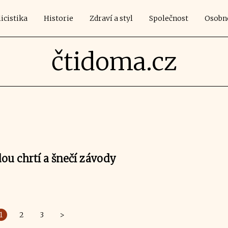
icistika
Historie
Zdraví a styl
Společnost
Osobn
čtidoma.cz
ou chrtí a šnečí závody
1
2
3
>