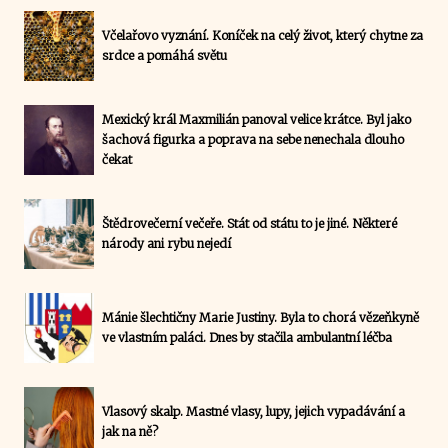
Včelařovo vyznání. Koníček na celý život, který chytne za
srdce a pomáhá světu
Mexický král Maxmilián panoval velice krátce. Byl jako
šachová figurka a poprava na sebe nenechala dlouho
čekat
Štědrovečerní večeře. Stát od státu to je jiné. Některé
národy ani rybu nejedí
Mánie šlechtičny Marie Justiny. Byla to chorá vězeňkyně
ve vlastním paláci. Dnes by stačila ambulantní léčba
Vlasový skalp. Mastné vlasy, lupy, jejich vypadávání a
jak na ně?