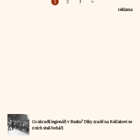
1
2
3
>
reklama
Co ukradli legionáři v Rusku? Díky zradě na Kolčakovi se
z nich stali boháči