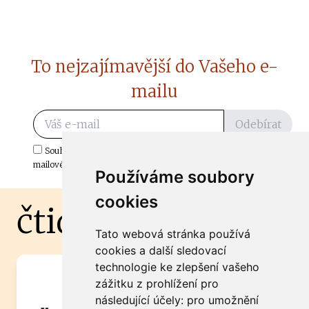
To nejzajímavější do Vašeho e-
mailu
Odebírat
Souhlasím s odběrem důležitých zpráv ze ČtiDoma.cz do mé e-
mailové schránky.
Používáme soubory
cookies
čtidoma.cz
Tato webová stránka používá
cookies a další sledovací
technologie ke zlepšení vašeho
Máte zajímavou informaci? Chcete
zážitku z prohlížení pro
spolupracovat?
následující účely:
pro umožnění