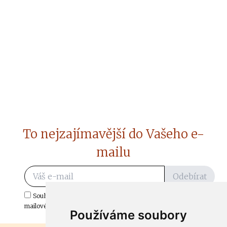
To nejzajímavější do Vašeho e-
mailu
Odebírat
Souhlasím s odběrem důležitých zpráv ze ČtiDoma.cz do mé e-
mailové schránky.
Používáme soubory