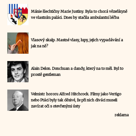
Mánie šlechtičny Marie Justiny. Byla to chorá vězeňkyně
ve vlastním paláci. Dnes by stačila ambulantní léčba
Vlasový skalp. Mastné vlasy, lupy, jejich vypadávání a
jak na ně?
Alain Delon. Donchuan a dandy, který na to měl. Byl to
prostě gentleman
Velmistr hororu Alfred Hitchcock. Filmy jako Vertigo
nebo Ptáci byly tak děsivé, že při nich diváci museli
zavírat oči s otevřenými ústy
reklama