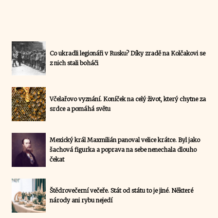
Co ukradli legionáři v Rusku? Díky zradě na Kolčakovi se
z nich stali boháči
Včelařovo vyznání. Koníček na celý život, který chytne za
srdce a pomáhá světu
Mexický král Maxmilián panoval velice krátce. Byl jako
šachová figurka a poprava na sebe nenechala dlouho
čekat
Štědrovečerní večeře. Stát od státu to je jiné. Některé
národy ani rybu nejedí