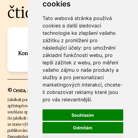
cookies
čtidoma.cz
Tato webová stránka používá
cookies a další sledovací
technologie ke zlepšení vašeho
Máte zajímavou informaci? Chcete
zážitku z prohlížení pro
spolupracovat?
následující účely:
pro umožnění
Kontaktujte šéfredaktora Martina Chalupu:
základní funkčnosti webu
,
pro
chalupa@ctidoma.cz
lepší zážitek z webu
,
pro měření
vašeho zájmu o naše produkty a
služby a pro personalizaci
marketingových interakcí
,
chcete-
© Centa, a.s.
li zobrazovat reklamy které jsou
pro vás relevantnější
.
Jakékoli použití obsahu včetně převzetí, šíření či dalšího užití a
zpřístupňování textových či obrazových materiálů bez písemného
souhlasu společnosti Centa,a.s. je zakázáno. Čtenář svým přihlášením
Souhlasím
do jakékoli soutěže na našem webu dává souhlas s tím, že v případě, že
se stane výhercem této soutěže, může být jeho jméno na webu
Odmítám
publikováno. Centa, a.s. využívala licenci ČTK a využívá fotografie z
Depositphotos
.