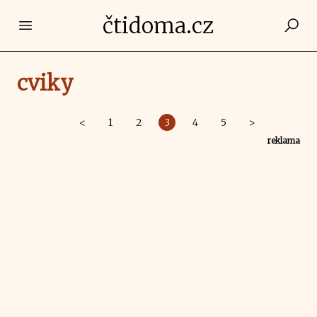
čtidoma.cz
Open main menu
cviky
<
1
2
3
4
5
>
reklama