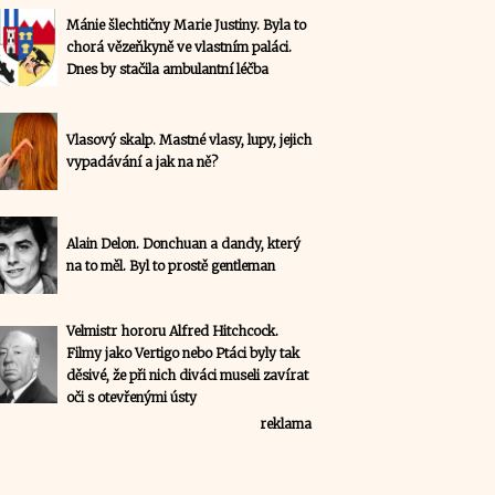
Mánie šlechtičny Marie Justiny. Byla to
chorá vězeňkyně ve vlastním paláci.
Dnes by stačila ambulantní léčba
Vlasový skalp. Mastné vlasy, lupy, jejich
vypadávání a jak na ně?
Alain Delon. Donchuan a dandy, který
na to měl. Byl to prostě gentleman
Velmistr hororu Alfred Hitchcock.
Filmy jako Vertigo nebo Ptáci byly tak
děsivé, že při nich diváci museli zavírat
oči s otevřenými ústy
reklama