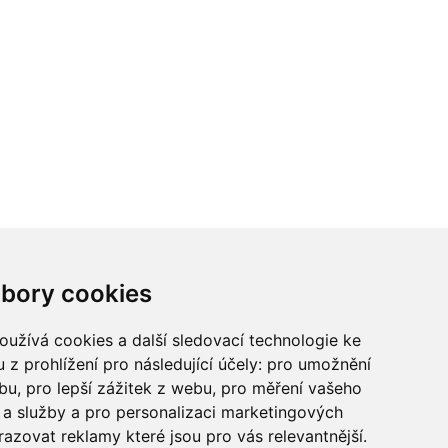
ci? Chcete spolupracovat?
bory cookies
tina Chalupu:
chalupa@ctidoma.cz
užívá cookies a další sledovací technologie ke
 z prohlížení pro následující účely:
pro umožnění
ebu
,
pro lepší zážitek z webu
,
pro měření vašeho
a služby a pro personalizaci marketingových
razovat reklamy které jsou pro vás relevantnější
.