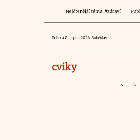
Nejčtenější téma: #zdraví
Publ
Sobota 8. srpna 2026, Soběslav
cviky
<
2