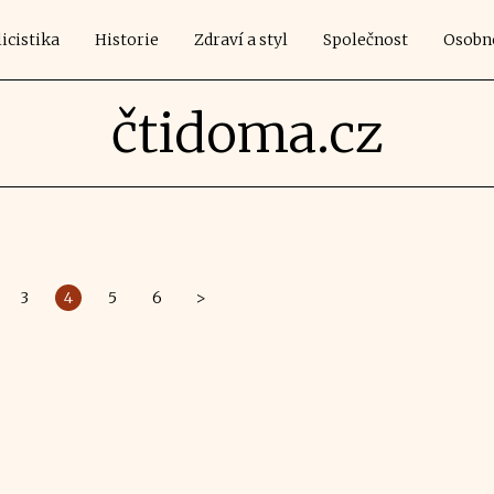
icistika
Historie
Zdraví a styl
Společnost
Osobn
čtidoma.cz
3
4
5
6
>