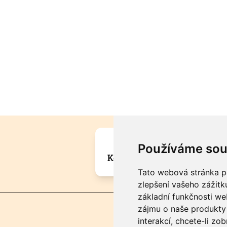
Máte zajímavou informa
Používáme sou
Kontaktujte šéfredaktora Mar
Tato webová stránka po
zlepšení vašeho zážitku
základní funkčnosti w
zájmu o naše produkty 
interakcí
,
chcete-li zob