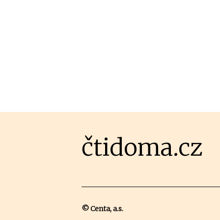
čtidoma.cz
© Centa, a.s.