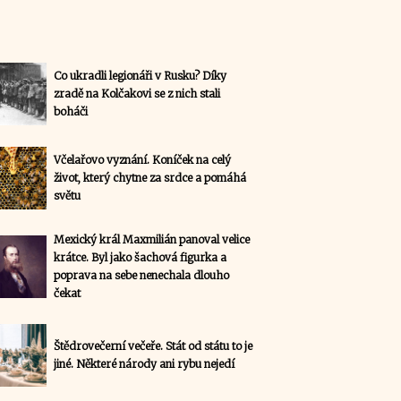
Co ukradli legionáři v Rusku? Díky
zradě na Kolčakovi se z nich stali
boháči
Včelařovo vyznání. Koníček na celý
život, který chytne za srdce a pomáhá
světu
Mexický král Maxmilián panoval velice
krátce. Byl jako šachová figurka a
poprava na sebe nenechala dlouho
čekat
Štědrovečerní večeře. Stát od státu to je
jiné. Některé národy ani rybu nejedí