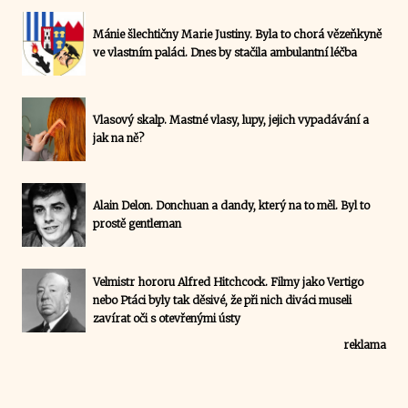
Mánie šlechtičny Marie Justiny. Byla to chorá vězeňkyně
ve vlastním paláci. Dnes by stačila ambulantní léčba
Vlasový skalp. Mastné vlasy, lupy, jejich vypadávání a
jak na ně?
Alain Delon. Donchuan a dandy, který na to měl. Byl to
prostě gentleman
Velmistr hororu Alfred Hitchcock. Filmy jako Vertigo
nebo Ptáci byly tak děsivé, že při nich diváci museli
zavírat oči s otevřenými ústy
reklama