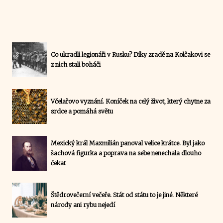
Co ukradli legionáři v Rusku? Díky zradě na Kolčakovi se
z nich stali boháči
Včelařovo vyznání. Koníček na celý život, který chytne za
srdce a pomáhá světu
Mexický král Maxmilián panoval velice krátce. Byl jako
šachová figurka a poprava na sebe nenechala dlouho
čekat
Štědrovečerní večeře. Stát od státu to je jiné. Některé
národy ani rybu nejedí