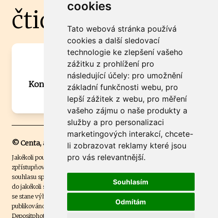
cookies
čtidoma.cz
Tato webová stránka používá
cookies a další sledovací
technologie ke zlepšení vašeho
Máte zajímavou informaci? Chcete
zážitku z prohlížení pro
spolupracovat?
následující účely:
pro umožnění
Kontaktujte šéfredaktora Martina Chalupu:
základní funkčnosti webu
,
pro
chalupa@ctidoma.cz
lepší zážitek z webu
,
pro měření
vašeho zájmu o naše produkty a
služby a pro personalizaci
marketingových interakcí
,
chcete-
© Centa, a.s.
li zobrazovat reklamy které jsou
pro vás relevantnější
.
Jakékoli použití obsahu včetně převzetí, šíření či dalšího užití a
zpřístupňování textových či obrazových materiálů bez písemného
souhlasu společnosti Centa,a.s. je zakázáno. Čtenář svým přihlášením
Souhlasím
do jakékoli soutěže na našem webu dává souhlas s tím, že v případě, že
se stane výhercem této soutěže, může být jeho jméno na webu
Odmítám
publikováno. Centa, a.s. využívala licenci ČTK a využívá fotografie z
Depositphotos
.