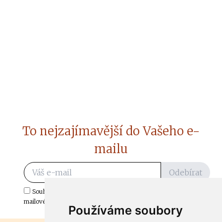
To nejzajímavější do Vašeho e-
mailu
Odebírat
Souhlasím s odběrem důležitých zpráv ze ČtiDoma.cz do mé e-
mailové schránky.
Používáme soubory