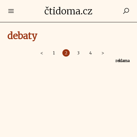
čtidoma.cz
Open main menu
debaty
<
1
2
3
4
>
reklama