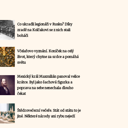
Co ukradli legionáři v Rusku? Díky
zradě na Kolčakovi se z nich stali
boháči
Včelařovo vyznání. Koníček na celý
život, který chytne za srdce a pomáhá
světu
Mexický král Maxmilián panoval velice
krátce. Byl jako šachová figurka a
poprava na sebe nenechala dlouho
čekat
Štědrovečerní večeře. Stát od státu to je
jiné. Některé národy ani rybu nejedí