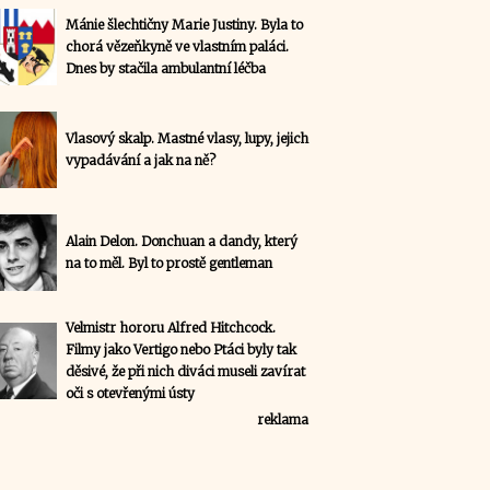
Mánie šlechtičny Marie Justiny. Byla to
chorá vězeňkyně ve vlastním paláci.
Dnes by stačila ambulantní léčba
Vlasový skalp. Mastné vlasy, lupy, jejich
vypadávání a jak na ně?
Alain Delon. Donchuan a dandy, který
na to měl. Byl to prostě gentleman
Velmistr hororu Alfred Hitchcock.
Filmy jako Vertigo nebo Ptáci byly tak
děsivé, že při nich diváci museli zavírat
oči s otevřenými ústy
reklama