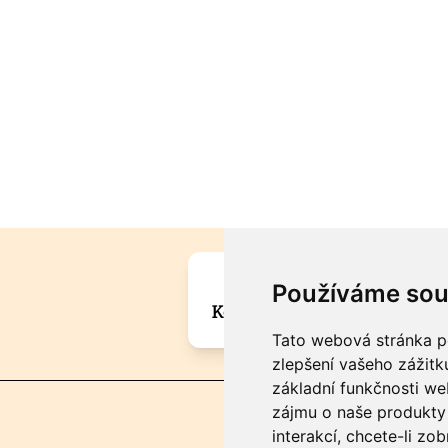
Máte zajímavou informa
Používáme sou
Kontaktujte šéfredaktora Mar
Tato webová stránka po
zlepšení vašeho zážitku
základní funkčnosti w
zájmu o naše produkty 
interakcí
,
chcete-li zob