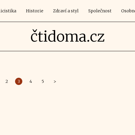
icistika
Historie
Zdraví a styl
Společnost
Osobn
čtidoma.cz
2
3
4
5
>