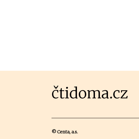
čtidoma.cz
© Centa, a.s.