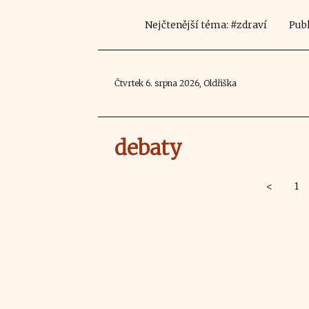
Nejčtenější téma: #zdraví
Publ
Čtvrtek 6. srpna 2026, Oldřiška
debaty
<
1