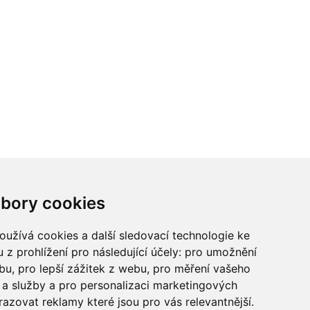
ci? Chcete spolupracovat?
bory cookies
tina Chalupu:
chalupa@ctidoma.cz
užívá cookies a další sledovací technologie ke
 z prohlížení pro následující účely:
pro umožnění
ebu
,
pro lepší zážitek z webu
,
pro měření vašeho
a služby a pro personalizaci marketingových
razovat reklamy které jsou pro vás relevantnější
.